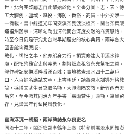
世，北台完整廳志自此肇始於他。全書分圖、志、表、傳
五大體例，疆域、賦役、海防、番俗、商貿、中外交涉一
一備載。書中錄道光年間安溪茶民渡淡植茶、閩台茶葉販
運福州舊事，清晰勾勒出清代閩台深度交融的商貿脈絡，
時至今日仍是研究北台灣早期歷史的核心典籍，兩岸各大
圖書館均藏原版。
教化、祠祀之事，他亦躬身力行。捐資修建大甲溪水神
廟，配祀殉難官吏與義勇，劃撥叛產租谷永充祭祀之資，
親作碑記安撫溪畔番漢百姓；實地核查淡水四十二萬戶
口、六百餘名應試文童，上書朝廷，請將淡水訓導升格教
諭，擴增文武生員錄取名額，大興海隅文教。新竹西門天
后宮，至今懸其同治九年手書「霖雨蒼生」匾額，筆墨留
存，見證當年竹塹民風教化。
宦海浮沉一朝罷，兩岸碑誌永存良吏名
同治十二年，閩浙總督李鶴年上奏《特參前署淡水同知澎