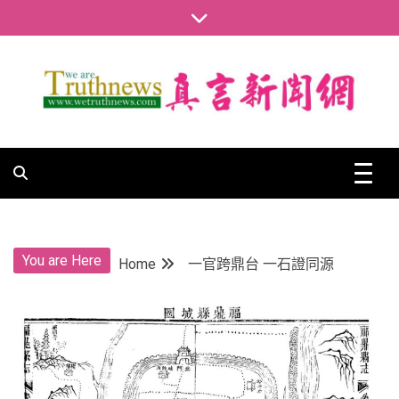
Skip
to
content
真言新聞網
真言新聞網
You are Here
Home
一官跨鼎台 一石證同源