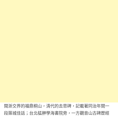
閩浙交界的福鼎桐山，清代的去思碑，記載著同治年間一
段築城佳話；台北艋舺學海書院旁，一方觀音山古碑歷經