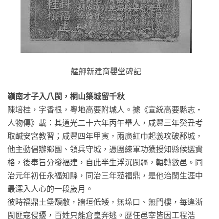
艋舺新建育嬰堂碑記
嶺南才子入八閩，桐山築城留千秋
陳培桂，字香根，粵地高要附城人。據《宣統高要縣志‧
人物傳》載：其道光二十六年丙午舉人，咸豐三年癸丑考
取鹹安宮教習；咸豐四年甲寅，兩廣紅巾起義攻破郡城，
他主動倡辦鄉團、領兵守城，憑團練軍功獲授知縣候選資
格，後奉旨分發福建，自此半生浮沉閩疆，輾轉數邑。同
治元年初任永福知縣，同治三年蒞福鼎，是他治閩生涯中
最深入人心的一段歲月。
彼時福鼎土堡頹敝，牆垣低矮，無垛口、無門樓，每逢浙
閩匪寇侵擾，百姓只能倉皇奔逃。歷任邑宰皆因工程浩