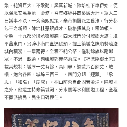
繁、耗資巨大，不敢動工興築新城。陳培桂下車伊始，便
以保境安民為第一要務，召集鄉紳共商築城大計。眾人三
日議事不決，一旁商販獻策，棄苛捐攤派之舊法，行分都
包干之新規，陳培桂慧眼識才，破格擢其為工程總領。
全縣一十九都分段承築城牆，四大城門分付城鄉大族；填
平舊東門，另辟小南門直通碼頭，掘土築城之際順勢疏浚
城內積澇，一舉兩得。全程不耗公帑，僅制錦旗以勵鄉
眾，不過一載余，巍峨城郭赫然落成。《福鼎縣鄉土志》
載其規制：城厚一丈有餘，高四尋，週遭六百餘丈，敵
樓、炮台各四，城垛三百三十，四門分題「迎薰」「承
恩」「和暘」「慶成」，桐山防禦自此固若金湯。除城垣
之外，他還主持修築城河、分水關等水利關隘工程，全程
不攤派擾民，民生口碑極佳。