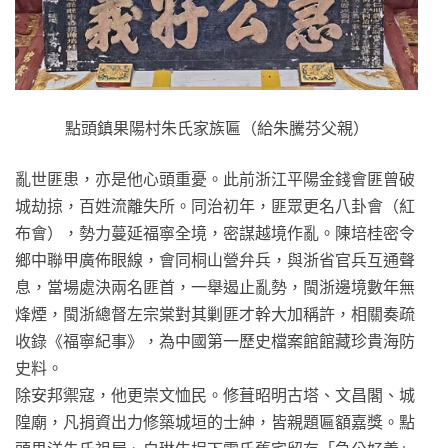
點頭鎮果陽村朱氏家族匾（給朱騰芬父親）
亂世匪患，亦是他心頭重憂。此前浙江平陽金錢會匪曾破
城劫掠，百姓流離失所。同治初年，匪眾更名八卦會（紅
布會），勢力蔓延福寧全境，密謀越境作亂。陳培桂密令
鄉中聯甲廣佈眼線，會同桐山營弁兵，與浙省官兵互通聲
息，當場處決兩名匪首，一舉遏止亂勢，閩浙邊境數年無
烽煙，閩浙總督左宗棠對其剿匪才幹大加稱許，相關奏疏
收錄《福寧紀事》，為中國第一歷史檔案館館藏珍貴海防
史料。
除安邦禦寇，他更崇文恤民。修葺昭明古塔、文昌閣、城
隍廟，凡捐資出力修築城垣的士紳，皆親題匾額嘉獎。點