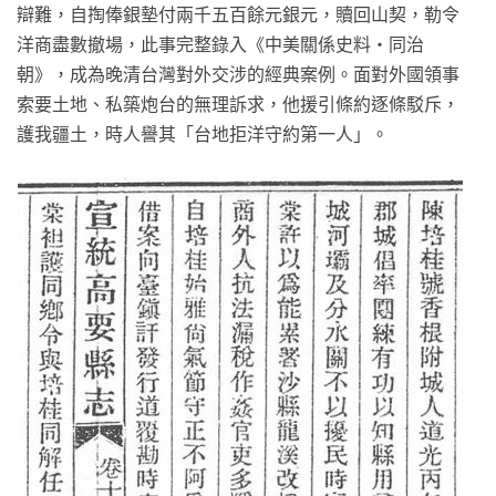
辯難，自掏俸銀墊付兩千五百餘元銀元，贖回山契，勒令
洋商盡數撤場，此事完整錄入《中美關係史料‧同治
朝》，成為晚清台灣對外交涉的經典案例。面對外國領事
索要土地、私築炮台的無理訴求，他援引條約逐條駁斥，
護我疆土，時人譽其「台地拒洋守約第一人」。