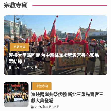
宗教寺廟
宗教寺廟
迎接大甲媽回鑾 台中霧峰無極紫雲宮善心和民
眾結緣！
2026 年 4 月 27 日
宗教寺廟
海峽兩岸共祭伏羲 新北三重先嗇宮三
獻大典登場
2025 年 6 月 22 日