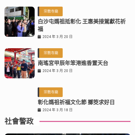
宗教寺廟
白沙屯媽祖抵彰化 王惠美接駕獻花祈
福
2024 年 3 月 20 日
宗教寺廟
南瑤宮甲辰年笨港進香置天台
2024 年 3 月 20 日
宗教寺廟
彰化媽祖祈福文化節 擲筊求好日
2024 年 3 月 18 日
社會警政