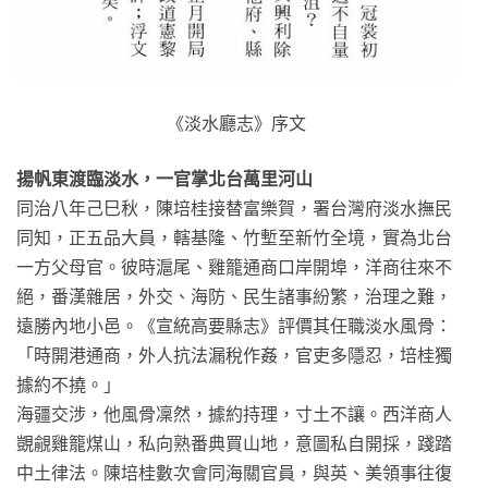
《淡水廳志》序文
揚帆東渡臨淡水，一官掌北台萬里河山
同治八年己巳秋，陳培桂接替富樂賀，署台灣府淡水撫民
同知，正五品大員，轄基隆、竹塹至新竹全境，實為北台
一方父母官。彼時滬尾、雞籠通商口岸開埠，洋商往來不
絕，番漢雜居，外交、海防、民生諸事紛繁，治理之難，
遠勝內地小邑。《宣統高要縣志》評價其任職淡水風骨：
「時開港通商，外人抗法漏稅作姦，官吏多隱忍，培桂獨
據約不撓。」
海疆交涉，他風骨凜然，據約持理，寸土不讓。西洋商人
覬覦雞籠煤山，私向熟番典買山地，意圖私自開採，踐踏
中土律法。陳培桂數次會同海關官員，與英、美領事往復