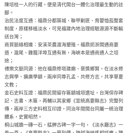
陳培桂一人的行藏，便是清代閩台一體化治理最生動的註
腳。
治民法度互通：福鼎分都築城、聯甲剿匪、育嬰恤孤整套
制度，原樣移植淡水，可見福建內地治理經驗源源不斷輸
送台灣；
商貿脈絡相連：安溪茶農渡海墾殖，福鼎扼浙閩通商要
道，滬尾、雞籠洋埠互通有無，海峽本是通商通人之坦
途；
禮樂文脈同源：他在福鼎修塔建廟、褒獎鄉賢，在淡水修
志興學、擴廣學額，兩岸同尊孔孟、共修方志，共享華夏
文教；
金石史料互證：福鼎民間留存匾額城垣遺址，台灣保存碑
記、志書、木匾，再輔以其家鄉《宣統高要縣志》完整列
傳，兩岸三方史料相互印證，同治年間閩台同屬一統治理
體系，史實昭然。
桐山城牆一磚一石，艋舺古碑一字一句，《淡水廳志》一
卷一頁，《高要縣志》一篇列傳，跨越海峽遙相呼應。陳