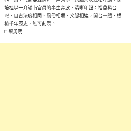
培桂以一介嶺南官員的半生奔波，清晰印證：福鼎與台
灣，自古法度相同、風俗相通、文脈相連，閩台一體，根
植千年歷史，無可割裂。
□ 蔡勇明