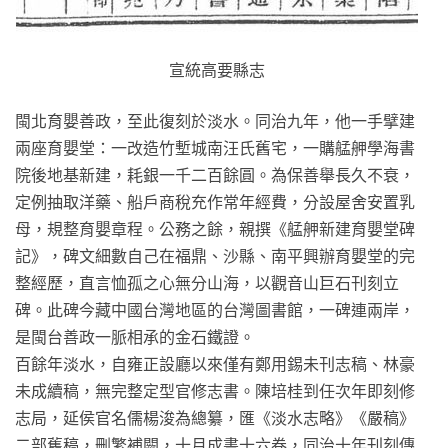
宣統高要縣志
閩北育嬰善政，至此復刻於淡水。同治九年，他一手擘建
兩座育嬰堂：一改造竹塹城南汪氏舊宅，一購艋舺學海書
院後地基新建，耗銀一千二百餘圓。為保善舉長久不衰，
定例抽取洋藥、船戶商稅充作常年經費，分設屋舍安置乳
母，規整育嬰章程。公務之餘，親撰《艋舺新建育嬰堂碑
記》，碑文細數自己在福鼎、沙縣、南平興辦育嬰堂的完
整經歷，直言恤孤之心無分山海，以觀音山巨石刊刻立
碑。此碑今藏中國台灣地區的台灣圖書館，一碑連兩岸，
是閩台善政一脈相承的金石鐵證。
百餘年淡水，自雍正設廳以來僅有鄭用錫未刊志稿、林豪
未成續稿，無完整定型官修志書。陳培桂到任次年即刻修
志局，延侯官名儒楊浚為總纂，匯《淡水志略》《嚴稿》
二部舊稿，刪繁補闕，十月成書十六卷，同治十年刊刻傳