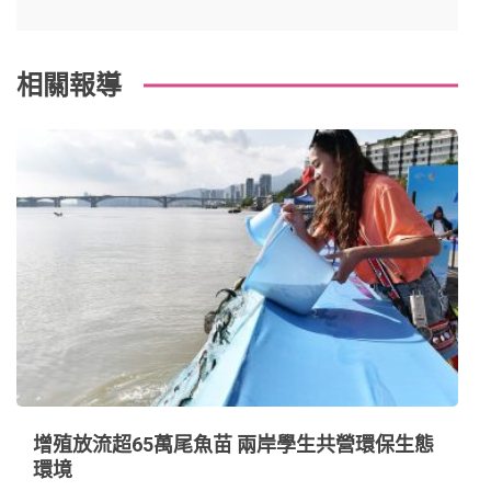
o
s
覽
k
t
相關報導
增殖放流超65萬尾魚苗 兩岸學生共營環保生態
環境