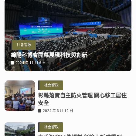
社會警政
綿陽科博會開幕展現科技與創新
2024 年 11 月 6 日
社會警政
彰縣落實自主防火管理 關心移工居住
安全
2024 年 3 月 19 日
社會警政