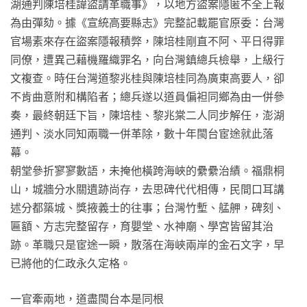
湖通判陳培桂諱盜請革職事》，以地方盜案隱匿不全上報
為由彈劾。據《宣統高要縣志》完整記載罷官原委：台灣
官場素來存在盜案隱報積弊，陳培桂剛直不阿、平日得罪
同僚，遭異己藉機羅織罪名，向台灣鎮總兵檢舉，上級行
文複查。時任台灣道黎兆桂與陳培桂同為廣東高要人，卻
不肯曲意附和構陷者；總兵遂以道員偏袒同鄉為由一併參
奏，最終朝廷下旨，陳培桂、黎兆棠二人同步解任，澎湖
通判、淡水同知兩職一併革除，數十年閩台宦途就此落
幕。
朝堂參折寥寥數語，未掩他橫跨海峽的纍纍治績。福鼎桐
山，城牆分水關遺跡尚存，去思碑代代相傳，民間口耳講
述分都築城、獎掖義士的往事；台灣竹塹、艋舺，碑刻、
匾額、方志完整留存，育嬰堂、水神廟、學宮皆留其治
跡。革職只是宦途一瞬，散落在海峽兩岸的金石文字，早
已將他的仁政永久定格。
一官牽兩地，道盡閩台本是同根