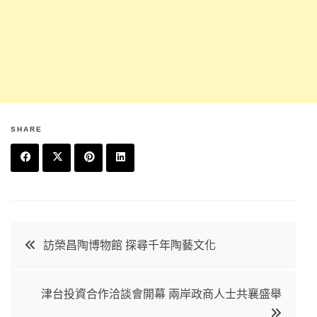
SHARE
F
T
P
L
a
w
in
in
c
it
t
k
文
訪榮昌陶博物館 探尋千年陶藝文化
e
t
e
e
章
b
e
r
d
津台投資合作洽談會開幕 兩岸政商人士共襄盛舉
o
r
e
in
導