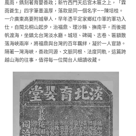
風雨，鐫刻著育嬰善政；新竹西門天后宮木匾之上，「霖
雨蒼生」四字筆墨溫厚，落款是同一個名字——陳培桂。
一介廣東高要附城舉人，早年憑平定家鄉紅巾軍的軍功入
仕，自閩北桐山起步，治福鼎、理沙縣、撫南平，而後揚
帆渡海，坐鎮北台灣淡水廳。城垣、碑碣、志卷、匾額散
落海峽兩岸，將福鼎與台灣的百年羈絆，凝於一人宦跡。
隔著一灣海峽，善政同源、文脈同根、法度同軌，這篇跨
越山海的往事，值得每一位閩台人細讀收藏。