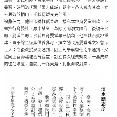
頭果洋朱氏祖屋、白琳牛埕下雷氏舊宅留存「急公好義」
墨匾，硤門湛氏藏「眾志成城」題字。邑人感念其德，立
去思碑於桐山，千秋傳頌良吏仁風。
福鼎任內，他已深耕恤孤善政。擴充本地育嬰堂田畝，下
鄉推行育嬰社，嚴申禁令，革除民間溺女陋俗。後調任沙
縣、龍溪二縣；沙縣舊育嬰堂早已傾頹，他擇城西寶地重
建，置千餘金恆產供養乳母，撰文勒《育嬰堂碑文》警示
世人；之後改授澎湖通判，因上司舉薦留任南平通判，又
協同上官籌建城西育嬰堂，訂立長久經費規制。一套成熟
的恤孤法度，自閩北一路東渡，扎根海峽對岸。