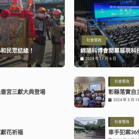
社會警政
心和民眾結緣！
綿陽科博會開幕展現科
2024 年 11 月 6 日
社會警政
先嗇宮三獻大典登場
彰縣落實自
2024 年 3 月 1
社會警政
駕獻花祈福
車手犯案36