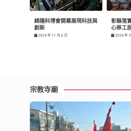
綿陽科博會開幕展現科技與
彰縣落實
創新
心移工
2024 年 11 月 6 日
2024 年 3
宗教寺廟