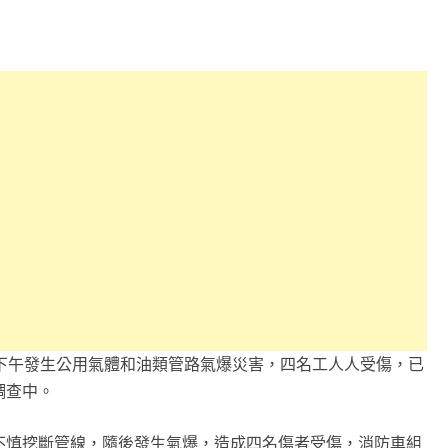
下午發生公用氣體和油類管路氣爆災害，四名工人人受傷，已
調查中。
不慎挖斷管線，隨後發生氣爆，造成四名傷者受傷，消防車組