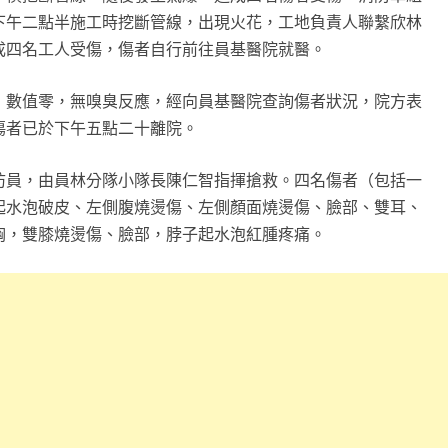
下午二點半施工時挖斷管線，出現火花，工地負責人聯繫欣林
成四名工人受傷，傷者自行前往員基醫院就醫。
，數值零，無嗅臭反應，經向員基醫院查詢傷者狀況，院方表
傷者已於下午五點二十離院。
防員，由員林分隊小隊長陳仁智指揮搶救。四名傷者（包括一
起水泡破皮、左側腹燒燙傷、左側顏面燒燙傷、臉部、雙耳、
胸，雙膝燒燙傷、臉部，脖子起水泡紅腫疼痛。