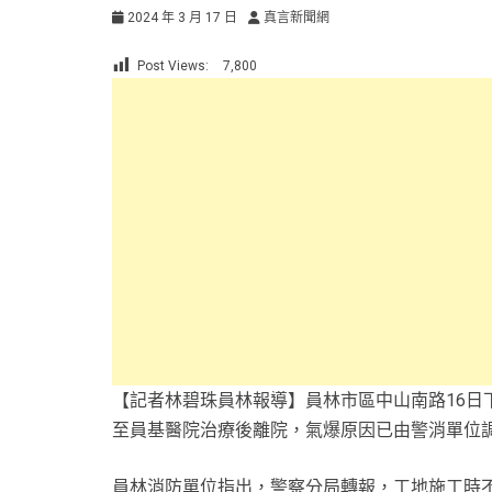
2024 年 3 月 17 日
真言新聞網
Post Views:
7,800
【記者林碧珠員林報導】員林市區中山南路16日
至員基醫院治療後離院，氣爆原因已由警消單位
員林消防單位指出，警察分局轉報，工地施工時