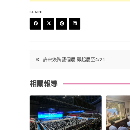
SHARE
F
T
P
L
a
w
in
in
c
it
t
k
文
許宗煥陶藝個展 即起展至4/21
e
t
e
e
章
b
e
r
d
相關報導
o
r
e
in
導
o
s
覽
k
t