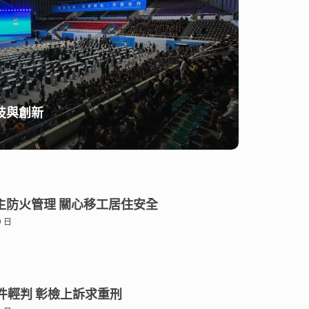
技與創新
主防火管理 關心移工居住安全
9 日
件輕判 彰檢上訴求重刑