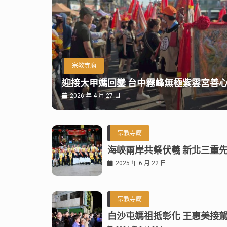
宗教寺廟
迎接大甲媽回鑾 台中霧峰無極紫雲宮善
2026 年 4 月 27 日
宗教寺廟
海峽兩岸共祭伏羲 新北三重
2025 年 6 月 22 日
宗教寺廟
白沙屯媽祖抵彰化 王惠美接