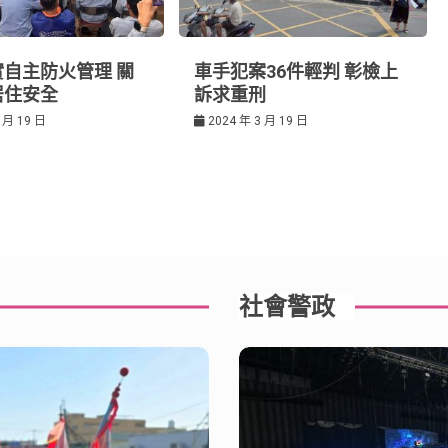
自主防火管理 關
車手犯案36件輕判 彰檢上
居住安全
訴求重刑
 月 19 日
2024 年 3 月 19 日
社會警政