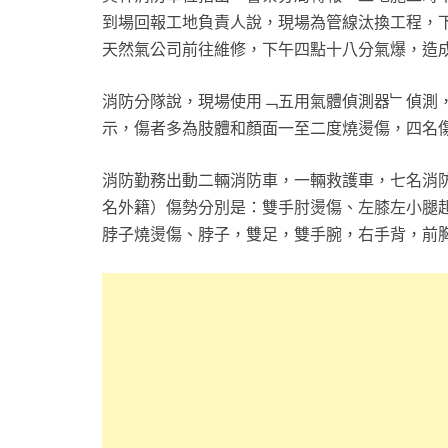
到場回報工地負責人說，現場為管線汰換工程，
天然氣公司前往維修，下午四點十八分氣爆，造
消防分隊說，現場使用﹁五用氣體偵測器﹂偵測
示，傷者多為肢體和顏面一至二度燒燙傷，四名
消防勤務出動二輛消防車，一輛救護車，七名消
名外籍）傷勢分別是：雙手肘燙傷、左膝左小腿
脖子燒燙傷、脖子，雙足，雙手腕，右手背，前