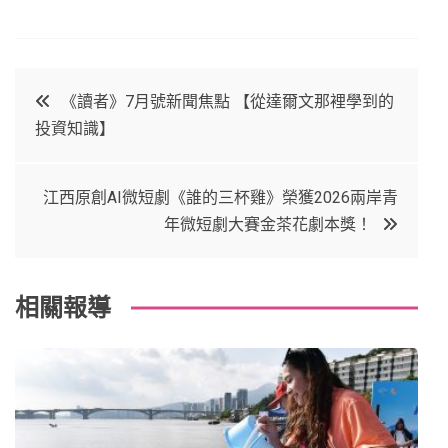
F
T
P
L
a
w
in
in
c
it
t
k
文
《讀者》7月號新聞焦點 【從達爾文那裡學到的
e
t
e
e
投資知識】
章
b
e
r
d
o
r
e
in
導
江西原創AI微短劇《誰的三杯雞》榮獲2026兩岸青
o
s
年微短劇大賽金茶花劇本獎！
覽
k
t
相關報導