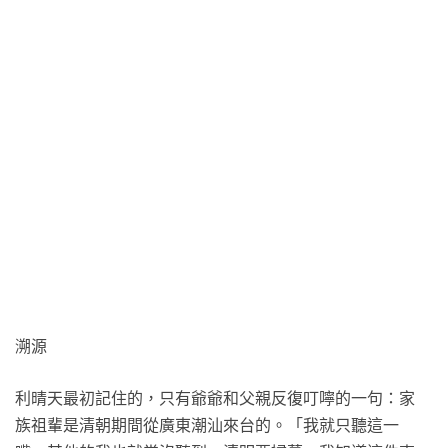
溯源
利晴天最初記住的，只有爺爺和父親反復叮嚀的一句：家
族祖輩是清朝期間從廣東潮汕來台的。「我就只聽這一