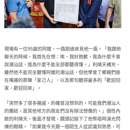
現場有一位95歲的阿嬤，一路跑過來見他一面。「我跟她
聊天的時候，我首先在想：唉，我好抱歉，我為什麼不會
說潮汕話，我為什麼不能全部都聽得懂。」利晴天補充，
雖然他不能完全聽懂阿嬤的潮汕話，但他學會了鄉親們掛
在嘴邊的那聲「家己人」，以及那句聽得最多的「歡迎回
家，歡迎回來」。
「突然多了很多親戚，的確是沒想到的。可能我們潮汕人
的團結，是其他地方的朋友們沒有辦法想像的。」個性內
斂的利晴天，後面才發現，鏡頭記錄下了他祭祖時淚光閃
爍的眼睛。「如果我今天跟一個陌生人從認識到熟悉，可