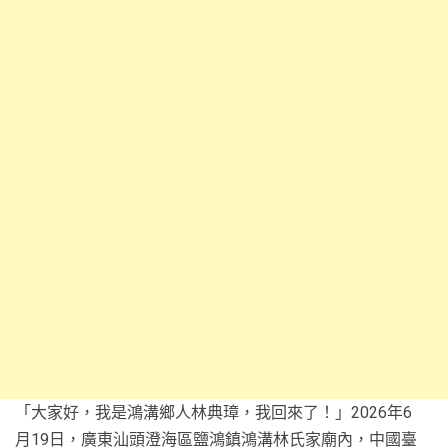
「大家好，我是鴻溝鄉人林典璋，我回來了！」2026年6
月19日，廣東汕頭澄海區鹽鴻鎮鴻溝林氏家廟內，中國臺