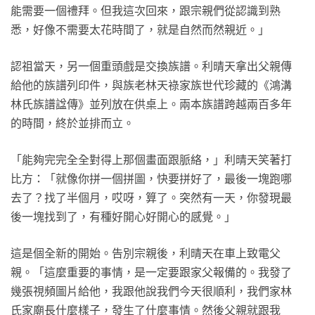
能需要一個禮拜。但我這次回來，跟宗親們從認識到熟
悉，好像不需要太花時間了，就是自然而然親近。」
認祖當天，另一個重頭戲是交換族譜。利晴天拿出父親傳
給他的族譜列印件，與族老林天祿家族世代珍藏的《鴻溝
林氏族譜諡傳》並列放在供桌上。兩本族譜跨越兩百多年
的時間，終於並排而立。
「能夠完完全全對得上那個畫面跟脈絡，」利晴天笑著打
比方：「就像你拼一個拼圖，快要拼好了，最後一塊跑哪
去了？找了半個月，哎呀，算了。突然有一天，你發現最
後一塊找到了，有種好開心好開心的感覺。」
這是個全新的開始。告別宗親後，利晴天在車上致電父
親。「這麼重要的事情，是一定要跟家父報備的。我發了
幾張視頻圖片給他，我跟他說我們今天很順利，我們家林
氏家廟長什麼樣子，發生了什麼事情。然後父親就跟我