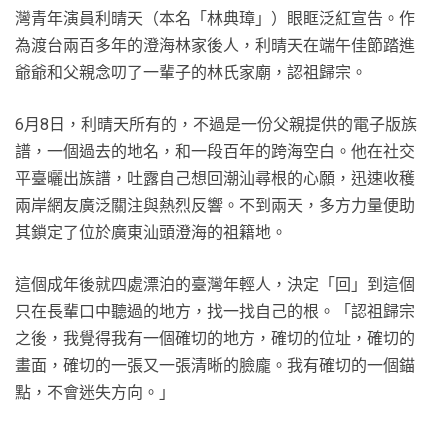
灣青年演員利晴天（本名「林典璋」）眼眶泛紅宣告。作
為渡台兩百多年的澄海林家後人，利晴天在端午佳節踏進
爺爺和父親念叨了一輩子的林氏家廟，認祖歸宗。
6月8日，利晴天所有的，不過是一份父親提供的電子版族
譜，一個過去的地名，和一段百年的跨海空白。他在社交
平臺曬出族譜，吐露自己想回潮汕尋根的心願，迅速收穫
兩岸網友廣泛關注與熱烈反響。不到兩天，多方力量便助
其鎖定了位於廣東汕頭澄海的祖籍地。
這個成年後就四處漂泊的臺灣年輕人，決定「回」到這個
只在長輩口中聽過的地方，找一找自己的根。「認祖歸宗
之後，我覺得我有一個確切的地方，確切的位址，確切的
畫面，確切的一張又一張清晰的臉龐。我有確切的一個錨
點，不會迷失方向。」