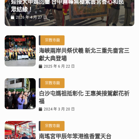
迎接大甲媽回鑾 台中霧峰無極紫雲宮善心和民
眾結緣！
2026 年 4 月 27 日
宗教寺廟
海峽兩岸共祭伏羲 新北三重先嗇宮三
獻大典登場
2025 年 6 月 22 日
宗教寺廟
白沙屯媽祖抵彰化 王惠美接駕獻花祈
福
2024 年 3 月 20 日
宗教寺廟
南瑤宮甲辰年笨港進香置天台