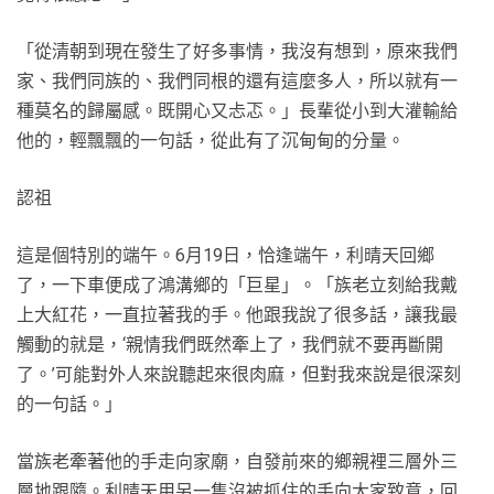
「從清朝到現在發生了好多事情，我沒有想到，原來我們
家、我們同族的、我們同根的還有這麼多人，所以就有一
種莫名的歸屬感。既開心又忐忑。」長輩從小到大灌輸給
他的，輕飄飄的一句話，從此有了沉甸甸的分量。
認祖
這是個特別的端午。6月19日，恰逢端午，利晴天回鄉
了，一下車便成了鴻溝鄉的「巨星」。「族老立刻給我戴
上大紅花，一直拉著我的手。他跟我說了很多話，讓我最
觸動的就是，‘親情我們既然牽上了，我們就不要再斷開
了。’可能對外人來說聽起來很肉麻，但對我來說是很深刻
的一句話。」
當族老牽著他的手走向家廟，自發前來的鄉親裡三層外三
層地跟隨。利晴天用另一隻沒被抓住的手向大家致意，回