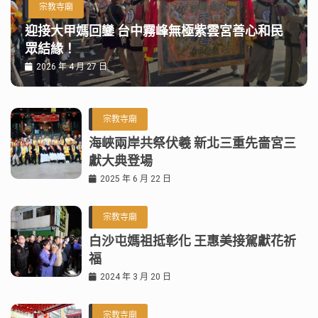
宗教寺廟
迎接大甲媽回鑾 台中霧峰無極紫雲宮善心和民
眾結緣！
2026 年 4 月 27 日
宗教寺廟
海峽兩岸共祭伏羲 新北三重先嗇宮三
獻大典登場
2025 年 6 月 22 日
宗教寺廟
白沙屯媽祖抵彰化 王惠美接駕獻花祈
福
2024 年 3 月 20 日
宗教寺廟