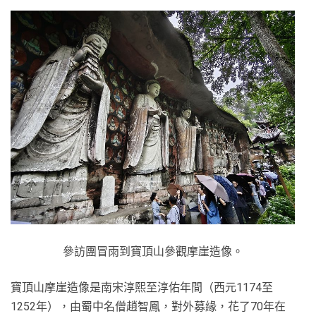
參訪團冒雨到寶頂山參觀摩崖造像。
寶頂山摩崖造像是南宋淳熙至淳佑年間（西元1174至
1252年），由蜀中名僧趙智鳳，對外募緣，花了70年在