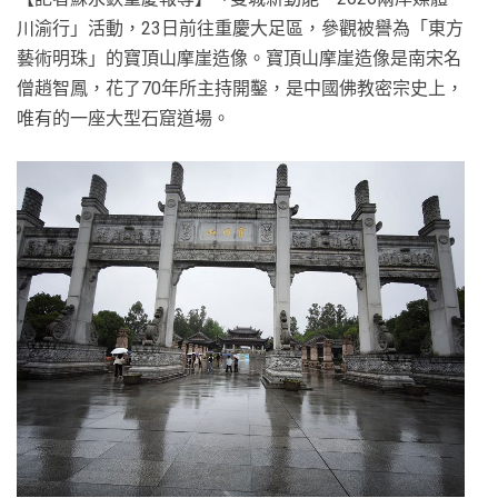
川渝行」活動，23日前往重慶大足區，參觀被譽為「東方
藝術明珠」的寶頂山摩崖造像。寶頂山摩崖造像是南宋名
僧趙智鳳，花了70年所主持開鑿，是中國佛教密宗史上，
唯有的一座大型石窟道場。