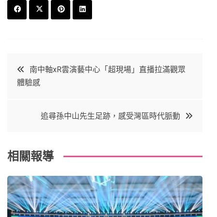
F
T
P
L
a
w
in
in
c
it
t
k
文
南中軸xR雲演藝中心「超現場」直播拉滿觀眾
e
t
e
e
體驗感
章
b
e
r
d
o
r
e
in
導
追尋孫中山先生足跡，感受灣區時代脈動
o
s
覽
k
t
相關報導