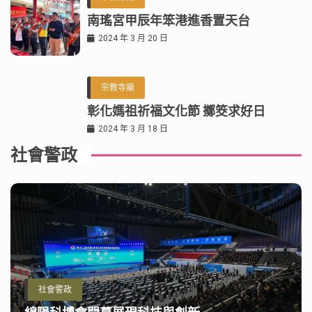
南瑤宮甲辰年笨港進香置天台
2024 年 3 月 20 日
宗教寺廟
彰化媽祖祈福文化節 擲筊求好日
2024 年 3 月 18 日
社會警政
社會警政