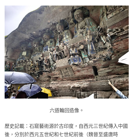
六道輪回造像。
歷史記載：石窟藝術源於古印度，自西元三世紀傳入中國
後，分別於西元五世紀和七世紀前後（魏晉至盛唐時