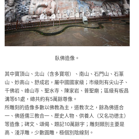
臥佛造像。
其中寶頂山、北山（含多寶塔）、南山、石門山、石篆
山、妙高山、舒成岩，屬中國國家級；市級則有尖山子、
千佛岩、峰山寺、聖水寺、陳家岩、普聖廟；區級有板昌
溝等61處，總共約有5萬餘尊像。
所雕刻的造像多數以佛教為主，道教次之，餘為佛道合
一、佛道儒三教合一、歷史人物、供養人（又名功德主）
等造像；碑文、頌偈、題記10萬餘字；雕刻類別主要是
高、淺浮雕，少數圓雕，極個別陰線刻。