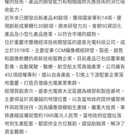
權的技術、產品的開發能力和相關國際先進技術的消化吸
收能力。
近年來已開發出新產品40餘項，獲得國家專利14項，實
現創新成果轉化30餘項。將來研發方向，會朝5G資訊化
產品及小型化產品進軍，以符合市場的趨勢。
位於重慶市雙橋經濟技術開發區的盛泰光電科技公司，成
立於2018年，主要從事 CCM攝像模組研發、製造、銷售
和圖像軟體的高新技術服務企業。目前產品已包括覆車載
影像、自動駕駛、醫療、航空航太等高端產業，公司擁有
452項授權專利，還以自身產能，引進上下游配套企業落
地重慶，打造百億級光電產業集群。
經理賀毅表示，盛泰光電將大足區選為總部和製造基地，
主要得益於其優越的地理位置，以及當地政府提供優厚條
件與政策扶持。因為攝像頭模組生產線，屬重大投資，單
條產線設備就需約1000萬元人民幣。當地政府從選址落
地到生產配套，都提供全方位幫助，還協助融資，解決了
資金難題。