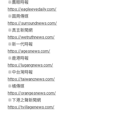
※鷹眼時報
https://eagleeyedaily.com/
※圓周傳媒
https://surroundnews.com/
※真言新聞網
https://wetruthnews.com/
※新一代時報
https://agesnews.com/
※鹿港時報
https://lugangnews.com/
※中台灣時報
https://taiwancnews.com/
※橘傳媒
https://orangesnews.com/
※下港之聲新聞網
https://tvillagenews.com/