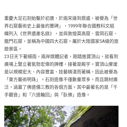
重慶大足石刻始鑿於初唐，於兩宋達到鼎盛，被譽為「世
界石窟藝術史上最後的豐碑」，1999年聯合國教科文組
織列入《世界遺產名錄》，並與敦煌莫高窟、雲岡石窟、
龍門石窟，並稱為中國四大石窟。屬於大陸國家5A級的旅
遊景區。
23日天下著細雨，兩岸媒體記者，剛踏進寶頂山，就看到
廣場上豎立著氣勢宏偉的牌樓，接著是殿宇。寶頂山摩崖
是以規模宏大、內容豐富、技藝精湛而著稱，因此被譽為
「東方藝術明珠」。石刻造像不僅數量眾多，而且題材廣
泛，涵蓋了佛道儒三教的各個方面。其中最著名的是「千
手觀音」和「六道輪回」與「臥佛」造像。