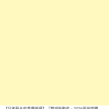
【記者蘇永欽重慶報導】「雙城新動能．2026兩岸媒體