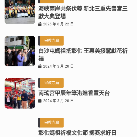
海峽兩岸共祭伏羲 新北三重先嗇宮三
獻大典登場
2025 年 6 月 22 日
宗教寺廟
白沙屯媽祖抵彰化 王惠美接駕獻花祈
福
2024 年 3 月 20 日
宗教寺廟
南瑤宮甲辰年笨港進香置天台
2024 年 3 月 20 日
宗教寺廟
彰化媽祖祈福文化節 擲筊求好日