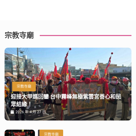
宗教寺廟
宗教寺廟
迎接大甲媽回鑾 台中霧峰無極紫雲宮善心和民
眾結緣！
2026 年 4 月 27 日
宗教寺廟