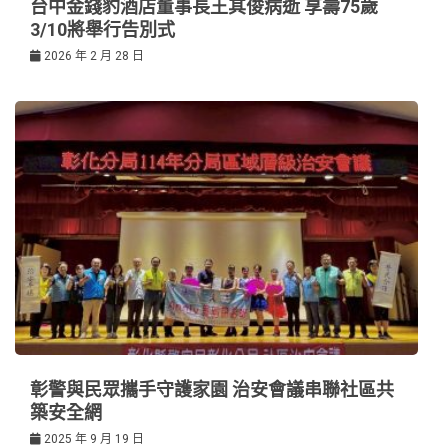
台中金錢豹酒店董事長王其俊病逝 享壽75歲
3/10將舉行告別式
2026 年 2 月 28 日
彰警與民眾攜手守護家園 治安會議串聯社區共
築安全網
2025 年 9 月 19 日