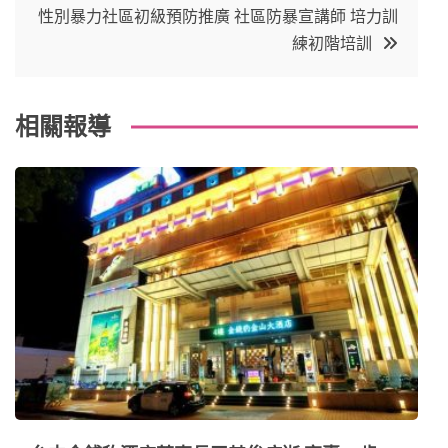
性別暴力社區初級預防推廣 社區防暴宣講師 培力訓
o
r
e
in
導
練初階培訓
o
s
覽
k
t
相關報導