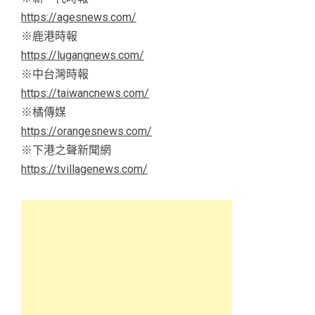
https://agesnews.com/
※鹿港時報
https://lugangnews.com/
※中台灣時報
https://taiwancnews.com/
※橘傳媒
https://orangesnews.com/
※下港之聲新聞網
https://tvillagenews.com/