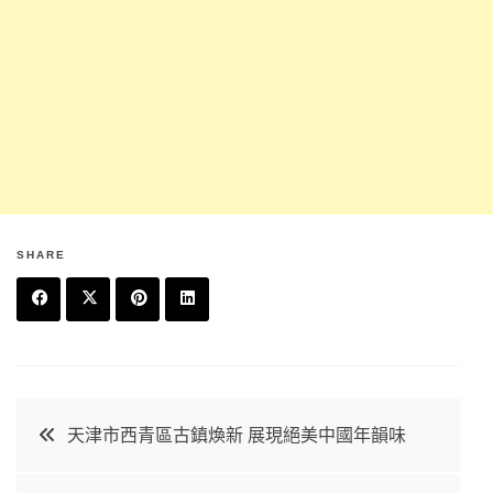
SHARE
F
T
P
L
a
w
in
in
c
it
t
k
文
天津市西青區古鎮煥新 展現絕美中國年韻味
e
t
e
e
章
b
e
r
d