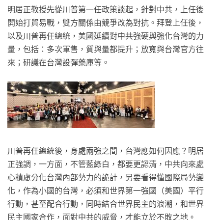
明居正教授先從川普第一任政策談起，針對中共，上任後
開始打貿易戰，雙方關係由競爭改為對抗。拜登上任後，
以及川普再任總統，美國延續對中共強硬與強化台灣的力
量，包括：多次軍售，質與量都提升；放寬與台灣官方往
來；研議在台灣設彈藥庫等。
川普再任總統後，身處兩強之間，台灣應如何因應？明居
正強調，一方面，不管藍綠白，都要更認清，中共向來處
心積慮分化台灣內部勢力的詭計，另要看得懂國際局勢變
化，作為小國的台灣，必須和世界第一強國（美國）平行
行動，甚至配合行動，同時結合世界民主的浪潮，和世界
民主國家合作，面對中共的威脅，才能立於不敗之地。