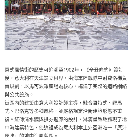
意式風情街的歷史可追溯至1902年，《辛丑條約》簽訂
後，意大利在天津設立租界，由海軍陸戰隊中尉費洛梯負
責規劃，以馬可波羅廣場為核心，構建了完整的道路網絡
與公共設施。
街區內的建築由意大利設計師主導，融合哥特式、羅馬
式、巴洛克等多種風格，並嚴格規定沿街建築形態不重
複。紅磚清水牆與拱券迴廊的設計，淋漓盡致地體現了地
中海建築特色，使這裡成為意大利本土外亞洲唯一「原汁
原味」的地中海風貌區。