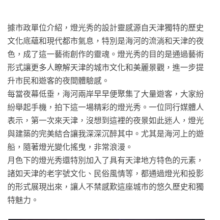
據市政單位介紹，燈光秀的設計靈感源自天津獨特的歷史
文化底蘊和現代都市氣息，特別是海河的流淌和天津的夜
色，成了這一藝術創作的靈魂。燈光秀的目的是通過藝術
形式讓更多人瞭解天津的城市文化和美麗景觀，進一步提
升市民和遊客的夜間體驗感。
每當夜幕低垂，海河兩岸早早便聚集了大量遊客，大家紛
紛舉起手機，拍下這一場精彩的燈光秀。一位同行媒體人
表示，第一次來天津，沒想到這裡的夜景如此迷人，燈光
與建築的完美結合讓我深深沉醉其中。尤其是海河上的遊
船，隨著燈光變化搖曳，非常浪漫。
月色下的燈光秀還特別加入了具有天津地方特色的元素，
諸如天津的老字號文化、民俗風情等，都通過燈光和投影
的形式展現出來，讓人不禁感歎這座城市的悠久歷史和獨
特魅力。