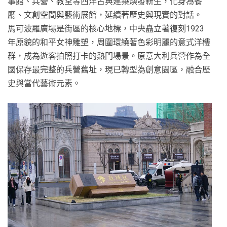
事館、兵營、教堂等西洋古典建築煥發新生，化身為餐
廳、文創空間與藝術展館，延續著歷史與現實的對話。
馬可波羅廣場是街區的核心地標，中央矗立著復刻1923
年原貌的和平女神雕塑，周圍環繞著色彩明麗的意式洋樓
群，成為遊客拍照打卡的熱門場景。原意大利兵營作為全
國保存最完整的兵營舊址，現已轉型為創意園區，融合歷
史與當代藝術元素。