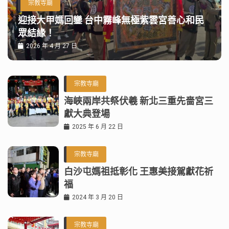
宗教寺廟
迎接大甲媽回鑾 台中霧峰無極紫雲宮善心和民
眾結緣！
2026 年 4 月 27 日
宗教寺廟
海峽兩岸共祭伏羲 新北三重先嗇宮三
獻大典登場
2025 年 6 月 22 日
宗教寺廟
白沙屯媽祖抵彰化 王惠美接駕獻花祈
福
2024 年 3 月 20 日
宗教寺廟