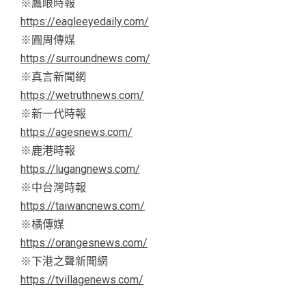
※鷹眼時報
https://eagleeyedaily.com/
※圓周傳媒
https://surroundnews.com/
※真言新聞網
https://wetruthnews.com/
※新一代時報
https://agesnews.com/
※鹿港時報
https://lugangnews.com/
※中台灣時報
https://taiwancnews.com/
※橘傳媒
https://orangesnews.com/
※下港之聲新聞網
https://tvillagenews.com/