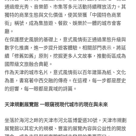
通過燈光秀、音樂節、市集等多元活動持續釋放活力。其
獨特的商業生態與文化價值，使其榮獲「中國特色商業
街」稱號，成為集旅遊、餐飲、娛樂於一體的城市會客
廳。
在保護歷史風貌的基礎上，意式風情街正通過業態升級與
數字化推廣，進一步提升遊客體驗。相關部門表示，將延
續「修舊如舊」原則，挖掘更多人文故事，推動街區成為
國際級文旅融合典範。
作為天津的城市名片，意式風情街以百年建築為紙、文化
為墨，書寫著中西交融的傳奇。在這裡，每一步都是歷史
的迴響，每一眼都是異域的詩篇。
天津規劃展覽館 一眼窺視現代城市的現在與未來
坐落於海河之畔的天津市河北區博愛道30號，天津市規劃
展覽館以其宏大的規模、豐富的展覽內容與公益性的開放