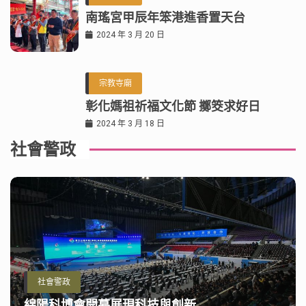
南瑤宮甲辰年笨港進香置天台
2024 年 3 月 20 日
宗教寺廟
彰化媽祖祈福文化節 擲筊求好日
2024 年 3 月 18 日
社會警政
社會警政
綿陽科博會開幕展現科技與創新