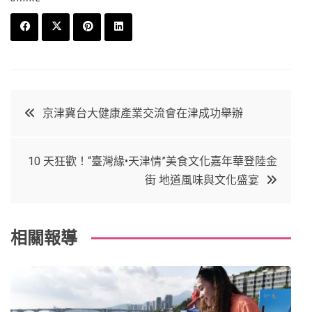
F
T
P
L
a
w
in
in
c
it
t
k
文
京津冀台大健康產業交流會在津成功舉辦
e
t
e
e
章
b
e
r
d
10 天狂歡！“臺灣緣•天津情”美食文化嘉年華登陸金
o
r
e
in
導
街 地道風味與文化盛宴
o
s
覽
k
t
相關報導