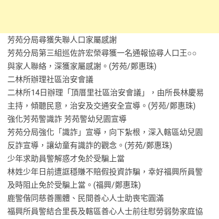
芳苑分局尋獲失聯人口家屬感謝
芳苑分局第三組巡佐許宏榮尋獲一名通報協尋人口王○○
與家人聯絡，深獲家屬感謝。(芳苑/鄭惠珠)
二林所辦理社區治安會議
二林所14日辦理「頂厝里社區治安會議」，由所長林慶易
主持，傾聽民意，治安及交通安全宣導。(芳苑/鄭惠珠)
強化芳苑警識詐 芳苑警幼兒園宣導
芳苑分局強化「識詐」宣導，向下紮根，深入轄區幼兒園
反詐宣導，讓幼童有識詐的觀念。(芳苑/鄭惠珠)
少年求助員警解惑才免於受騙上當
林姓少年日前遭誆穩賺不賠假投資詐騙，幸好福興所員警
及時阻止免於受騙上當。(福興/鄭惠珠)
鹿警偕同慈善團體、民間善心人士助喪宅圓滿
福興所員警結合里長及轄區善心人士前往慰勞弱勢家庭協