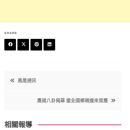
SHARE
F
T
P
L
a
w
in
in
c
it
t
k
文
鳳凰通訊
e
t
e
e
章
b
e
r
d
鷹揚八卦揭幕 邀全國鄉親攏來賞鷹
o
r
e
in
導
o
s
覽
k
t
相關報導