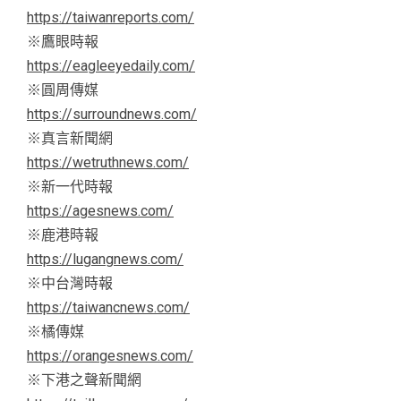
https://taiwanreports.com/
※鷹眼時報
https://eagleeyedaily.com/
※圓周傳媒
https://surroundnews.com/
※真言新聞網
https://wetruthnews.com/
※新一代時報
https://agesnews.com/
※鹿港時報
https://lugangnews.com/
※中台灣時報
https://taiwancnews.com/
※橘傳媒
https://orangesnews.com/
※下港之聲新聞網