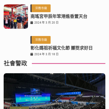
宗教寺廟
南瑤宮甲辰年笨港進香置天台
2024 年 3 月 20 日
宗教寺廟
彰化媽祖祈福文化節 擲筊求好日
2024 年 3 月 18 日
社會警政