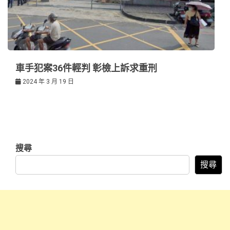
車手犯案36件輕判 彰檢上訴求重刑
2024 年 3 月 19 日
搜尋
搜尋