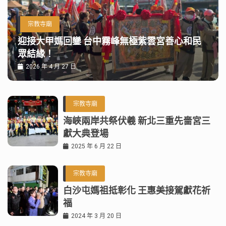
宗教寺廟
迎接大甲媽回鑾 台中霧峰無極紫雲宮善心和民
眾結緣！
2026 年 4 月 27 日
宗教寺廟
海峽兩岸共祭伏羲 新北三重先嗇宮三
獻大典登場
2025 年 6 月 22 日
宗教寺廟
白沙屯媽祖抵彰化 王惠美接駕獻花祈
福
2024 年 3 月 20 日