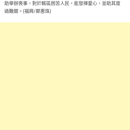
助舉辦喪事，對於轄區困苦人民，能發揮愛心，並助其度
過難關。(福興/鄭惠珠)