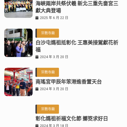
海峽兩岸共祭伏羲 新北三重先嗇宮三
獻大典登場
2025 年 6 月 22 日
宗教寺廟
白沙屯媽祖抵彰化 王惠美接駕獻花祈
福
2024 年 3 月 20 日
宗教寺廟
南瑤宮甲辰年笨港進香置天台
2024 年 3 月 20 日
宗教寺廟
彰化媽祖祈福文化節 擲筊求好日
2024 年 3 月 18 日