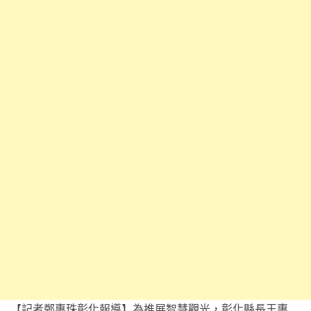
【記者鄭惠珠彰化報導】為推展智慧觀光，彰化縣長王惠