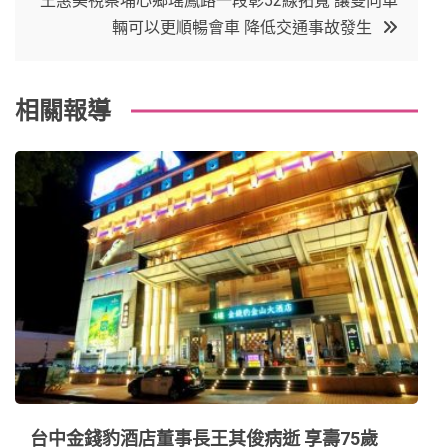
王惠美視察埔心鄉瑤鳳路一段彰52線拓寬 讓雙向車
o
r
e
in
導
輛可以更順暢會車 降低交通事故發生
o
s
覽
k
t
相關報導
台中金錢豹酒店董事長王其俊病逝 享壽75歲