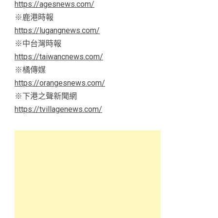
https://agesnews.com/
※鹿港時報
https://lugangnews.com/
※中台灣時報
https://taiwancnews.com/
※橘傳媒
https://orangesnews.com/
※下港之聲新聞網
https://tvillagenews.com/