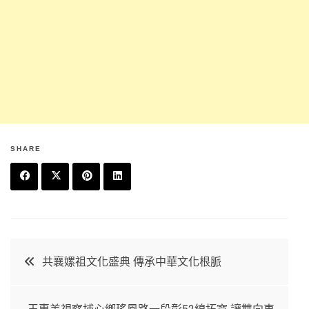
SHARE
F
T
P
L
a
w
in
in
c
it
t
k
文
共襄嫘祖文化盛典 傳承中華文化根脈
e
t
e
e
章
b
e
r
d