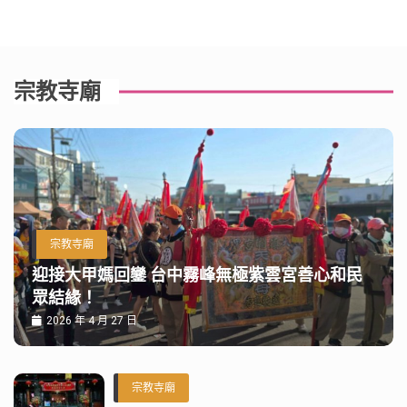
宗教寺廟
宗教寺廟
迎接大甲媽回鑾 台中霧峰無極紫雲宮善心和民
眾結緣！
2026 年 4 月 27 日
宗教寺廟