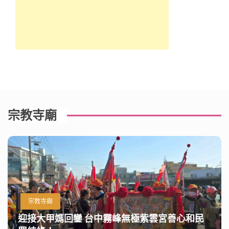
宗教寺廟
宗教寺廟
迎接大甲媽回鑾 台中霧峰無極紫雲宮善心和民