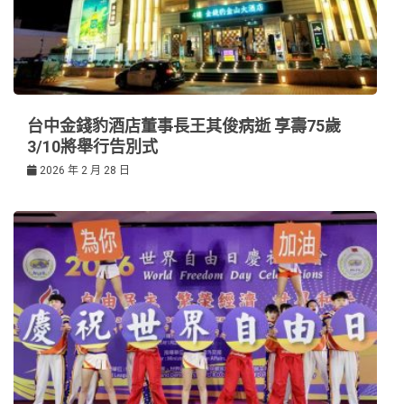
台中金錢豹酒店董事長王其俊病逝 享壽75歲
3/10將舉行告別式
2026 年 2 月 28 日