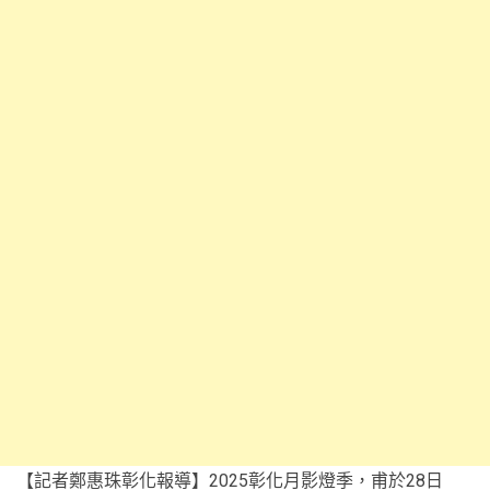
【記者鄭惠珠彰化報導】2025彰化月影燈季，甫於28日