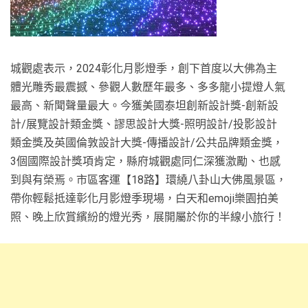
城觀處表示，2024彰化月影燈季，創下首度以大佛為主
體光雕秀最震撼、參觀人數歷年最多、多多龍小提燈人氣
最高、新聞聲量最大。今獲美國泰坦創新設計獎-創新設
計/展覽設計類金獎、謬思設計大獎-照明設計/投影設計
類金獎及英國倫敦設計大獎-傳播設計/公共品牌類金獎，
3個國際設計獎項肯定，縣府城觀處同仁深獲激勵、也感
到與有榮焉。市區客運【18路】環繞八卦山大佛風景區，
帶你輕鬆抵達彰化月影燈季現場，白天和emoji樂園拍美
照、晚上欣賞繽紛的燈光秀，展開屬於你的半線小旅行！