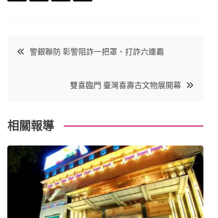
F
T
P
L
a
w
in
in
c
it
t
k
文
警銀聯防 彰警阻詐一把罩、打詐六連霸
e
t
e
e
章
b
e
r
d
雙喜臨門 臺灣喜壽古文物展開幕
o
r
e
in
導
o
s
覽
k
t
相關報導