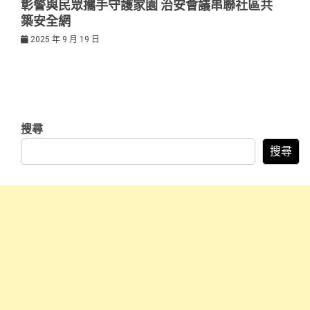
彰警與民眾攜手守護家園 治安會議串聯社區共
築安全網
2025 年 9 月 19 日
搜尋
搜尋