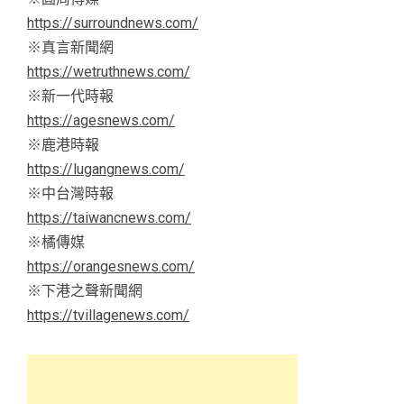
https://surroundnews.com/
※真言新聞網
https://wetruthnews.com/
※新一代時報
https://agesnews.com/
※鹿港時報
https://lugangnews.com/
※中台灣時報
https://taiwancnews.com/
※橘傳媒
https://orangesnews.com/
※下港之聲新聞網
https://tvillagenews.com/