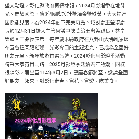
盛大點燈，彰化縣政府再傳捷報，2024月影燈季在地發
光、閃耀國際，獲3個國際設計獎項金獎殊榮，大大提高
國際能見度，為2024年劃下完美句點。城觀處王瑩琦處
長於12月31日擴大主管會議中陳獎給王惠美縣長，共享
榮耀。王縣長表示，每年歲末縣政府在八卦山大佛風景區
布置各種閃耀璀璨、光彩奪目的主題燈光，已成為全國好
朋友元旦、新年旅遊首選品牌，2024彰化月影燈季活動
精采大家有目共睹，2025月影燈季延續去年熱潮，同樣
很精彩，展出至114年3月2日，農曆春節將至，邀請全國
好朋友一起來，到彰化走春、賞花、賞燈、吃美食。