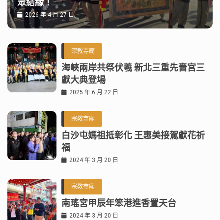
眾結緣！
2026 年 4 月 27 日
宗教寺廟
海峽兩岸共祭伏羲 新北三重先嗇宮三
獻大典登場
2025 年 6 月 22 日
宗教寺廟
白沙屯媽祖抵彰化 王惠美接駕獻花祈
福
2024 年 3 月 20 日
宗教寺廟
南瑤宮甲辰年笨港進香置天台
2024 年 3 月 20 日