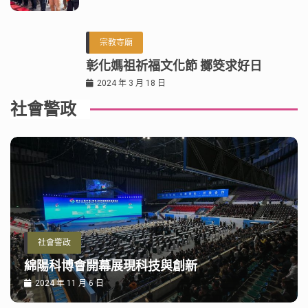
宗教寺廟
彰化媽祖祈福文化節 擲筊求好日
2024 年 3 月 18 日
社會警政
社會警政
綿陽科博會開幕展現科技與創新
2024 年 11 月 6 日