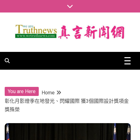
Skip
to
content
真言新聞網
真言新聞網
You are Here
Home
彰化月影燈季在地發光、閃耀國際 獲3個國際設計獎項金
獎殊榮