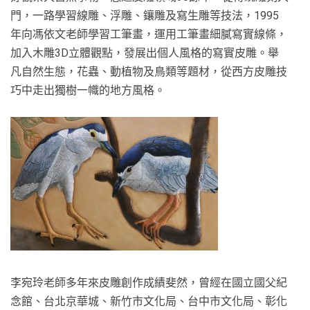
門，一路學習線雕、浮雕、鑲雕及寫生雕等技法，1995
年向馮依文老師學習工筆畫，運用工筆畫細膩寫實線條，
加入木雕3D立體觀點，發展出個人風格的寫實皮雕。舉
凡自然生態，花蟲、動植物及鳥類等題材，從西方皮雕技
巧中走出獨樹一幟的地方風格。
李宛玲老師多年來皮雕創作成績斐然，曾經在國立國父紀
念館、台北京華城、新竹市文化局、台中市文化局、彰化