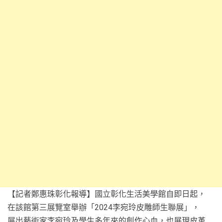
【記者鄭惠珠彰化報導】國立彰化生活美學館自即日起，
在該館第三展覽室舉辦「2024李宛玲皮雕師生聯展」，
展出藝術家李宛玲及學生多年來的創作心血，也展現皮革