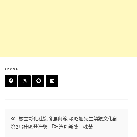
SHARE
F
T
P
L
a
w
in
in
c
it
t
k
文
樹立彰化社造發展典範 賴昭旭先生榮獲文化部
e
t
e
e
第2屆社區營造獎 「社造創新獎」殊榮
章
b
e
r
d