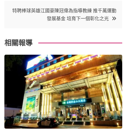
o
r
e
in
導
特聘棒球英雄江國豪陳冠偉為指導教練 推千萬運動
o
s
發展基金 培育下一個彰化之光
覽
k
t
相關報導