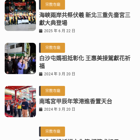
宗教寺廟
海峽兩岸共祭伏羲 新北三重先嗇宮三
獻大典登場
2025 年 6 月 22 日
宗教寺廟
白沙屯媽祖抵彰化 王惠美接駕獻花祈
福
2024 年 3 月 20 日
宗教寺廟
南瑤宮甲辰年笨港進香置天台
2024 年 3 月 20 日
宗教寺廟