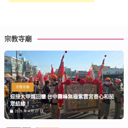
宗教寺廟
宗教寺廟
迎接大甲媽回鑾 台中霧峰無極紫雲宮善心和民
眾結緣！
2026 年 4 月 27 日