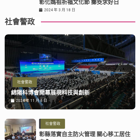
彰化媽祖祈福文化節 擲筊求好日
2024 年 3 月 18 日
社會警政
社會警政
綿陽科博會開幕展現科技與創新
2024 年 11 月 6 日
社會警政
彰縣落實自主防火管理 關心移工居住