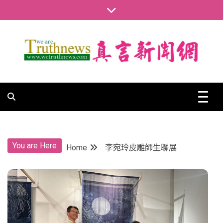
Skip
to
content
真言新聞網
真言新聞網
You are Here
Home
李宛玲皮雕師生聯展