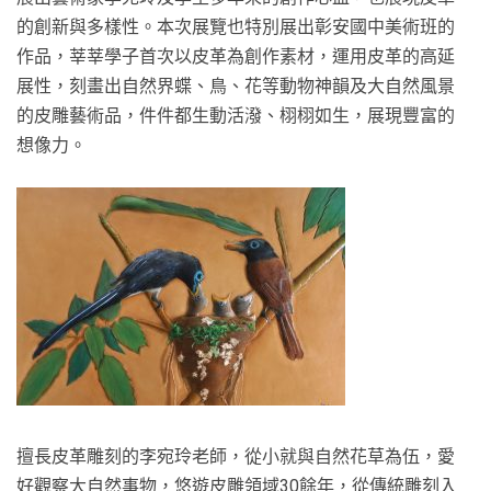
的創新與多樣性。本次展覽也特別展出彰安國中美術班的
作品，莘莘學子首次以皮革為創作素材，運用皮革的高延
展性，刻畫出自然界蝶、鳥、花等動物神韻及大自然風景
的皮雕藝術品，件件都生動活潑、栩栩如生，展現豐富的
想像力。
擅長皮革雕刻的李宛玲老師，從小就與自然花草為伍，愛
好觀察大自然事物，悠遊皮雕領域30餘年，從傳統雕刻入