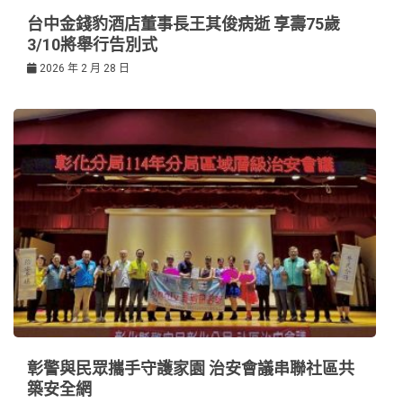
台中金錢豹酒店董事長王其俊病逝 享壽75歲
3/10將舉行告別式
2026 年 2 月 28 日
彰警與民眾攜手守護家園 治安會議串聯社區共
築安全網