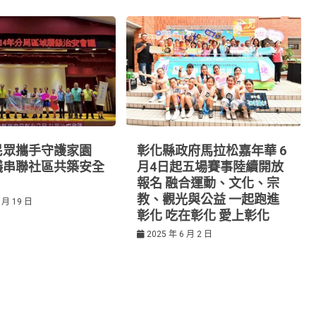
民眾攜手守護家園
彰化縣政府馬拉松嘉年華 6
議串聯社區共築安全
月4日起五場賽事陸續開放
報名 融合運動、文化、宗
教、觀光與公益 一起跑進
 月 19 日
彰化 吃在彰化 愛上彰化
2025 年 6 月 2 日