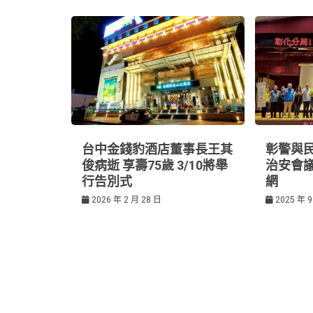
覽
k
t
台中金錢豹酒店董事長王其
彰警與
俊病逝 享壽75歲 3/10將舉
治安會
行告別式
網
2026 年 2 月 28 日
2025 年 9