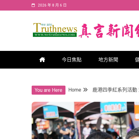
Skip
2026 年 8 月 6 日
to
content
真言新聞網
真言新聞網
今日焦點
地方新聞
Home
鹿港四季紅系列活動
You are Here