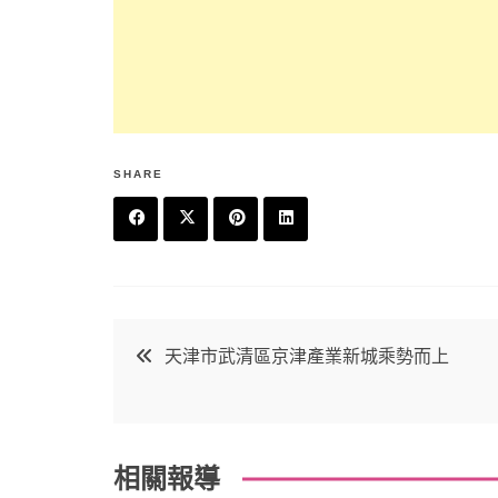
SHARE
F
T
P
L
a
w
in
in
c
it
t
k
文
天津市武清區京津產業新城乘勢而上
e
t
e
e
章
b
e
r
d
o
r
e
in
導
相關報導
o
s