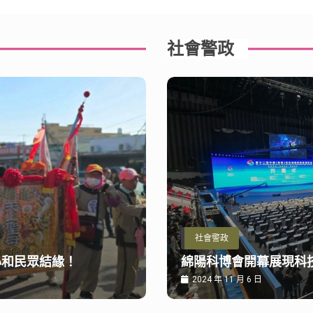
社會警政
社會警政
心和民眾結緣！
綿陽科博會開幕展現科
2024 年 11 月 6 日