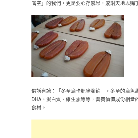
嘴空」的我們，更是要心存感恩，感謝天地恩賜了
俗話有諺：「冬至烏卡肥豬腳箍」，冬至的烏魚
DHA、蛋白質、維生素等等，營養價值成份相當
食材。