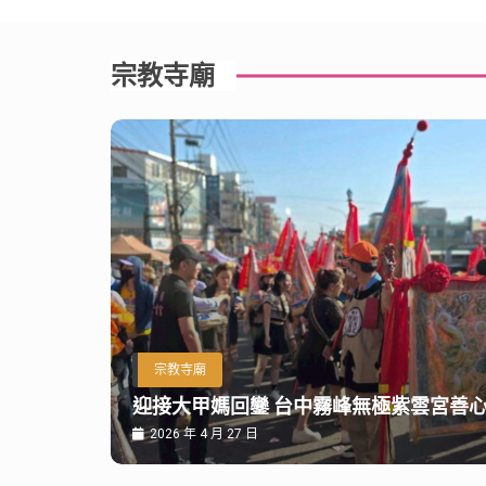
宗教寺廟
宗教寺廟
迎接大甲媽回鑾 台中霧峰無極紫雲宮善
2026 年 4 月 27 日