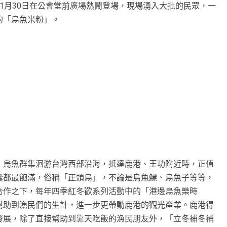
1月30日在公會堂前廣場熱鬧登場，現場湧入大批的民眾，一
的「烏魚米粉」。
，烏魚群集洄游台灣西部沿海，抵達鹿港、王功附近時，正值
囊都最飽滿，俗稱「正頭烏」，不論是烏魚鰾、烏魚子等等，
合作之下，每年四季紅冬歡系列活動中的「港邊烏魚樂時
幫助到漁民們的生計，進一步更帶動鹿港的觀光產業。鹿港得
發展，除了直接幫助到靠天吃飯的漁民朋友外，「立冬補冬補