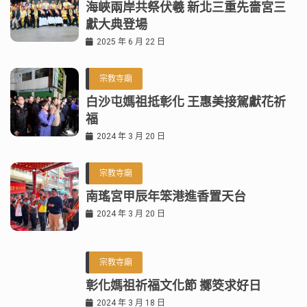
海峽兩岸共祭伏羲 新北三重先嗇宮三
獻大典登場
2025 年 6 月 22 日
宗教寺廟
白沙屯媽祖抵彰化 王惠美接駕獻花祈
福
2024 年 3 月 20 日
宗教寺廟
南瑤宮甲辰年笨港進香置天台
2024 年 3 月 20 日
宗教寺廟
彰化媽祖祈福文化節 擲筊求好日
2024 年 3 月 18 日