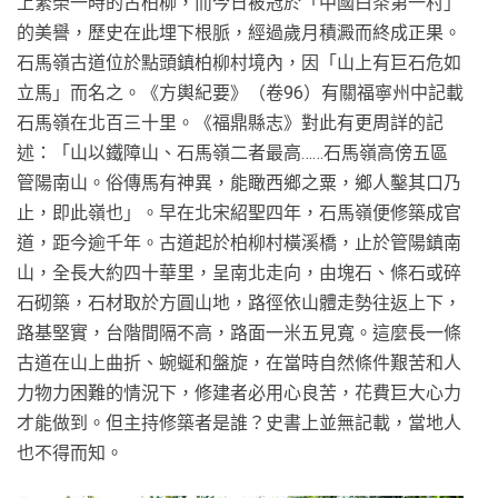
上繁榮一時的古柏柳，而今日被冠於「中國白茶第一村」
的美譽，歷史在此埋下根脈，經過歲月積澱而終成正果。
石馬嶺古道位於點頭鎮柏柳村境內，因「山上有巨石危如
立馬」而名之。《方輿紀要》（卷96）有關福寧州中記載
石馬嶺在北百三十里。《福鼎縣志》對此有更周詳的記
述：「山以鐵障山、石馬嶺二者最高……石馬嶺高傍五區
管陽南山。俗傳馬有神異，能瞰西鄉之粟，鄉人鑿其口乃
止，即此嶺也」。早在北宋紹聖四年，石馬嶺便修築成官
道，距今逾千年。古道起於柏柳村橫溪橋，止於管陽鎮南
山，全長大約四十華里，呈南北走向，由塊石、條石或碎
石砌築，石材取於方圓山地，路徑依山體走勢往返上下，
路基堅實，台階間隔不高，路面一米五見寬。這麼長一條
古道在山上曲折、蜿蜒和盤旋，在當時自然條件艱苦和人
力物力困難的情況下，修建者必用心良苦，花費巨大心力
才能做到。但主持修築者是誰？史書上並無記載，當地人
也不得而知。