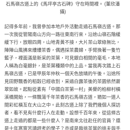
石馬嶺古道上的《馬坪亭古石碑》守在時間裡。 (董欣潘
攝)
記得多年前，我曾參加本地戶外活動走過石馬嶺古道。那
一次我從管陽南山方向一路往東南行來，沿途山嶺石階緩
緩下行，放眼四周，山地青黃不接，大片茶山翠綠無比，
陣陣山風拂來縷縷茶香，偶遇採茶農婦，手臂挽著一隻竹
籃子，裡面滿是新采的茶葉，可見銀白相間的毫毛，本地
人稱為白毫銀針，是茶葉種類中的上品。當我再次踏上石
馬嶺古道，已是甲辰年仲秋一個天色放晴的午後。沿途所
見田野飄香的稻穀已經收割，采過白露茶後的茶園依然蒼
翠如故。起點從素有「中國白茶第一村」美譽的柏柳村橫
溪橋開始，一條飄蕩千年茶香的石馬嶺古道，猶如一道人
間彩虹橫亙在大山之中。此刻古道上除了我們幾個人探訪
者，看不見有什麼行人在走動。設想千百年來，從這條古
道上走過的都是一些什麼人？是南來北往赴任的官員？還
是十年寒窗苦讀趕考的學子？亦或是肩挑茶葉的挑夫與手