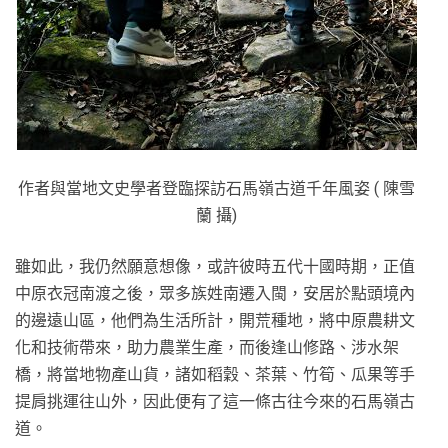
作者與當地文史學者登臨探訪石馬嶺古道千年風姿 ( 陳雪
蘭 攝)
雖如此，我仍然願意想像，或許彼時五代十國時期，正值
中原衣冠南渡之後，眾多族姓南遷入閩，安居於點頭境內
的邊遠山區，他們為生活所計，開荒種地，將中原農耕文
化和技術帶來，助力農業生產，而後逢山修路、涉水架
橋，將當地物產山貨，諸如稻穀、茶葉、竹筍、瓜果等手
提肩挑運往山外，因此便有了這一條古往今來的石馬嶺古
道。