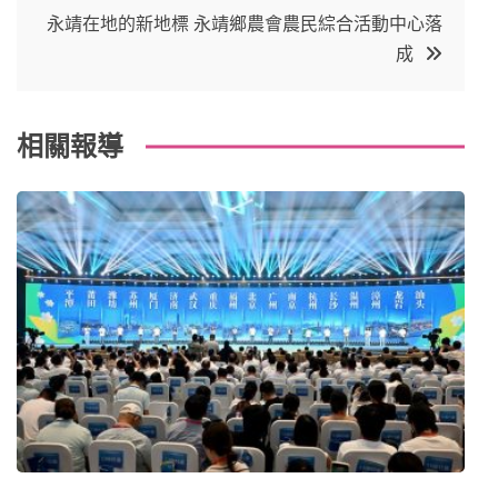
o
r
e
in
導
永靖在地的新地標 永靖鄉農會農民綜合活動中心落
o
s
成
覽
k
t
相關報導