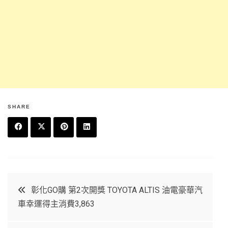
SHARE
F
T
P
L
a
w
in
in
c
it
t
k
文
彰化GO購 第2次開獎 TOYOTA ALTIS 油電豪華汽
e
t
e
e
車幸運得主消費3,863
章
b
e
r
d