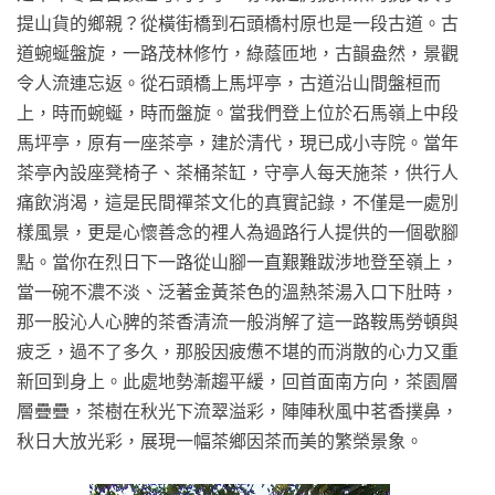
提山貨的鄉親？從橫街橋到石頭橋村原也是一段古道。古
道蜿蜒盤旋，一路茂林修竹，綠蔭匝地，古韻盎然，景觀
令人流連忘返。從石頭橋上馬坪亭，古道沿山間盤桓而
上，時而蜿蜒，時而盤旋。當我們登上位於石馬嶺上中段
馬坪亭，原有一座茶亭，建於清代，現已成小寺院。當年
茶亭內設座凳椅子、茶桶茶缸，守亭人每天施茶，供行人
痛飲消渴，這是民間禪茶文化的真實記錄，不僅是一處別
樣風景，更是心懷善念的裡人為過路行人提供的一個歇腳
點。當你在烈日下一路從山腳一直艱難跋涉地登至嶺上，
當一碗不濃不淡、泛著金黃茶色的溫熱茶湯入口下肚時，
那一股沁人心脾的茶香清流一般消解了這一路鞍馬勞頓與
疲乏，過不了多久，那股因疲憊不堪的而消散的心力又重
新回到身上。此處地勢漸趨平緩，回首面南方向，茶園層
層疊疊，茶樹在秋光下流翠溢彩，陣陣秋風中茗香撲鼻，
秋日大放光彩，展現一幅茶鄉因茶而美的繁榮景象。