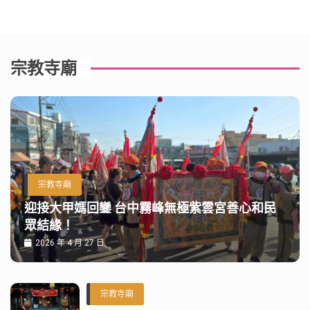
宗教寺廟
宗教寺廟
迎接大甲媽回鑾 台中霧峰無極紫雲宮善心和民
眾結緣！
2026 年 4 月 27 日
宗教寺廟