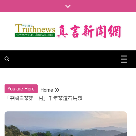
Skip
to
content
真言新聞網
真言新聞網
You are Here
Home
「中國白茶第一村」千年茶道石馬嶺