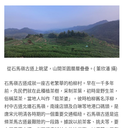
從石馬嶺古道上眺望，山間茶園層層疊疊。( 董欣潘 攝)
石馬嶺古道成就一座古老繁華的柏柳村。早在一千多年
前，先民們就在此種植茶樹，采制茶葉，初時是野生茶，
俗稱菜茶，當地人叫作「粗茶婆」。彼時柏柳舊名浮柳，
村中古道北連石馬嶺，南達店頭及白琳等地港口碼頭，是
唐宋元明清各時期的一個重要交通樞紐。石馬嶺古道是這
條茶馬古道最艱險的一段路。據說以前茶客、挑夫等，要