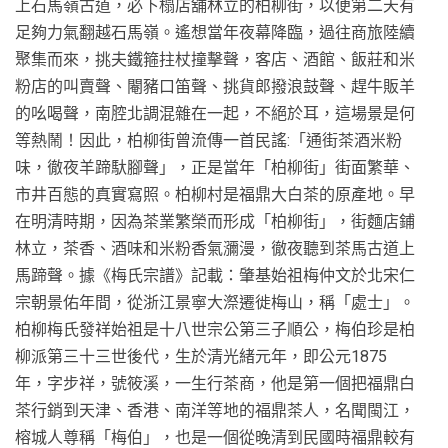
上石馬嶺古道，必下榻店舖林立的柏柳街，以便第二天有
足夠力氣翻越石馬嶺。遙想當年夜幕降臨，過往商旅陸續
聚集而來，挑夫鐵箍拄杖撞擊聲，客店、酒館、飯莊和米
粉店的叫賣聲、閹豬口笛聲、挑貨郎撥浪鼓聲、趕牛販羊
的吆喝聲，南腔北調混雜在一起，不絕於耳，這場景是何
等熱鬧！因此，柏柳街曾流傳一首民謠:「通街茶酒米粉
味，徹夜羊蹄馱腳聲」，正是當年「柏柳街」街面繁華、
市井百態的真實寫照。柏柳村是福鼎大白茶的原產地。早
在明清時期，因為茶業繁榮而形成「柏柳街」，街麵店鋪
林立，茶香、酒味和米粉香氣瀰漫，徹夜聽到茶馬古道上
馬蹄聲。據《梅氏宗譜》記載：肇基始祖梅仲文於北宋仁
宗朝景佑年間，從浙江景寧大漈遷徙梅山，稱「處士」。
柏柳梅氏發祥始祖是十八世宗公第三子順公，梅伯珍是柏
柳派第三十三世後代，生於清光緒元年，即公元1875
年，字步祥，號筱溪，一生行茶商，他是第一個把福鼎白
茶行銷到天津、香港、南洋等地的福鼎茶人，名聞閩江，
榕城人尊稱「梅伯」，也是一個從晚清到民國時福鼎較有