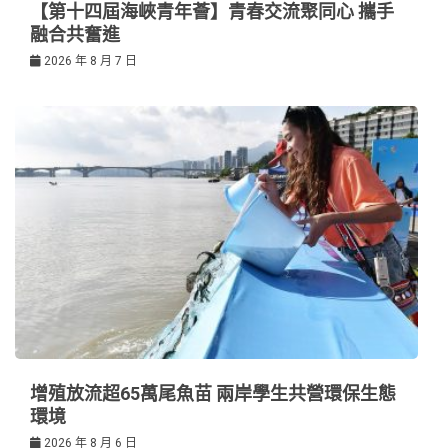
【第十四屆海峽青年薈】青春交流聚同心 攜手
融合共奮進
2026 年 8 月 7 日
增殖放流超65萬尾魚苗 兩岸學生共營環保生態
環境
2026 年 8 月 6 日