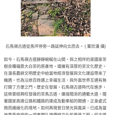
石馬嶺古道從馬坪停旁一路延伸向北而去。 ( 董欣潘 攝)
如今，石馬嶺古道靜靜蜿蜒在山間，與之相伴的是國家茶
樹良種福鼎大白茶的原產地，還擁有深厚的茶文化歷史。
在漫長農耕文明歷史中給當地經濟發展與文化建設帶來了
機遇，也為沿途百姓邁上幸福生活，與外面世界互通有無
打開了方便之門。歷史在發展，石馬嶺古道時代在進步，
這條曾經興旺發達的茶馬古道，連接閩浙的通衢大道，隨
著國家高速公路和鐵路的建成及動車組的開通，正身處式
微而邊緣化的境地。如何再現昔日榮光與風采，已成為當
地黨委政府的一項事關弘揚傳統文化的再造工程。從古道