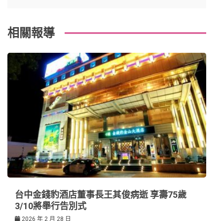
o
s
覽
k
t
相關報導
台中金錢豹酒店董事長王其俊病逝 享壽75歲
3/10將舉行告別式
2026 年 2 月 28 日