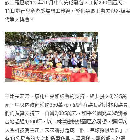
該工程已於113年10月中旬完成發包，工期240日曆天，
11日舉行兒童遊戲場開工典禮，彰化縣長王惠美與各級民
代等人與會。
王縣長表示，感謝中央和議會的支持，總共投入3,235萬
元，中央內政部補助350萬元，縣府在議長謝典林和議員
們的預算支持下，自籌2,885萬元，和平公園兒童遊戲場
占地超過1,000坪，以二林精密機械園區為發想，選擇以
太空科技為主題，未來將打造成一個「星球探險樂園」，
有14公尺高的太空梭造型遊具、溜滑梯、盪鞦韆、跳躍