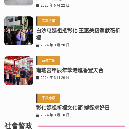
2025 年 6 月 22 日
宗教寺廟
白沙屯媽祖抵彰化 王惠美接駕獻花祈
福
2024 年 3 月 20 日
宗教寺廟
南瑤宮甲辰年笨港進香置天台
2024 年 3 月 20 日
宗教寺廟
彰化媽祖祈福文化節 擲筊求好日
2024 年 3 月 18 日
社會警政