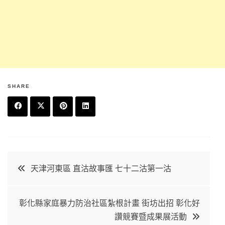
SHARE
F
T
P
L
a
w
in
in
c
it
t
k
文
天津河東區 直沽故事匯 七十二沽第一沽
e
t
e
e
章
b
e
r
d
彰化縣家庭暴力防治社區紮根計畫 街坊出招 彰化好
o
r
e
in
導
讚競賽暨成果展活動