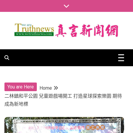
Skip
to
content
真言新聞網
真言新聞網
You are Here
Home
二林鎮和平公園 兒童遊戲場開工 打造星球探索樂園 期待
成為新地標