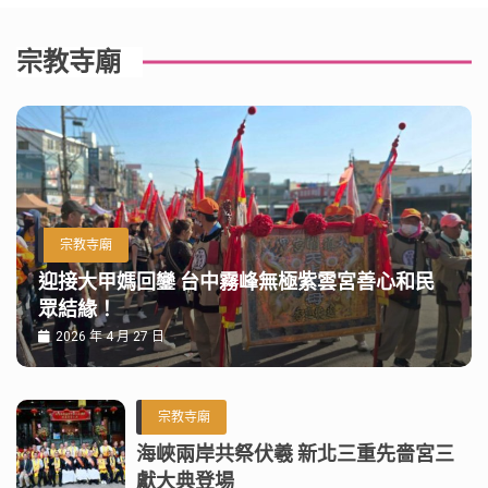
宗教寺廟
宗教寺廟
迎接大甲媽回鑾 台中霧峰無極紫雲宮善心和民
眾結緣！
2026 年 4 月 27 日
宗教寺廟
海峽兩岸共祭伏羲 新北三重先嗇宮三
獻大典登場