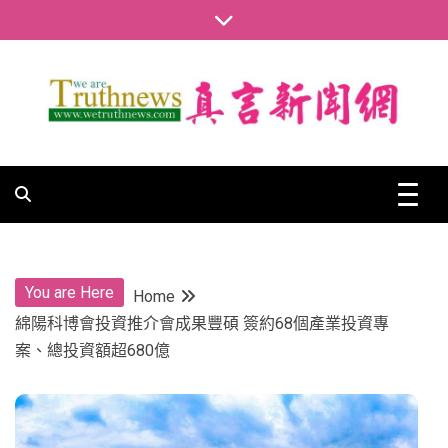
Skip
to
content
真言新聞網
真言新聞網
You are Here
Home
綿陽科博會投資推介會成果豐碩 簽約68個產業投資專
案、總投資額超680億