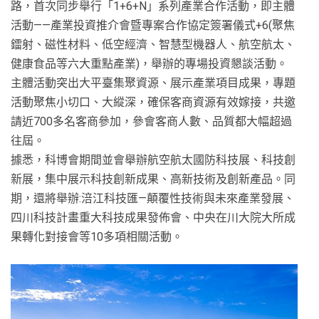
路，首次同步舉行「1+6+N」系列產業合作活動，即主體
活動——產業投資推介會暨專案合作協定簽署儀式+6(聚焦
鐳射、磁性材料、低空經濟、智慧型機器人、航空航太、
健康食品等六大重點產業)，舉辦的專場投資懇談活動。
主體活動突出大平臺集聚資源、展示產業項目成果，專題
活動聚焦小切口、大縱深，確保客商資源有效嫁接，共邀
請近700多名客商參加，參會客商人數、品質都大幅超過
往屆。
據悉，科博會期間並會舉辦航空航太國防科技展、科技創
新展，集中展示科技創新成果、高新技術及創新產品。同
期，還將舉辦:涪江科技匯—顛覆性技術與未來產業發展、
四川科技計畫重大科技成果發佈會、中央在川大院大所成
果轉化對接會等10多項相關活動。