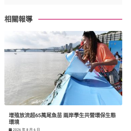
覽
k
t
相關報導
增殖放流超65萬尾魚苗 兩岸學生共營環保生態
環境
2026 年 8 月 6 日