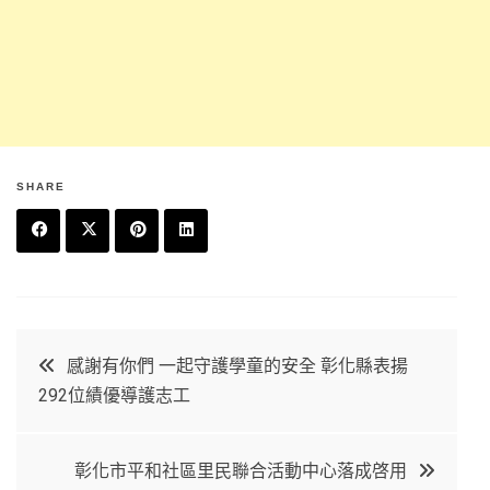
SHARE
F
T
P
L
a
w
in
in
c
it
t
k
文
感謝有你們 一起守護學童的安全 彰化縣表揚
e
t
e
e
292位績優導護志工
章
b
e
r
d
o
r
e
in
導
彰化市平和社區里民聯合活動中心落成啓用
o
s