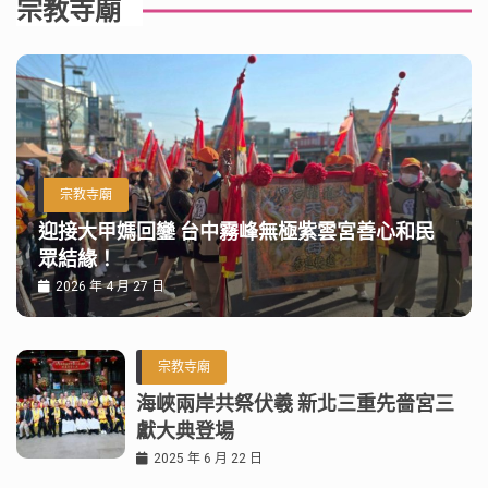
宗教寺廟
宗教寺廟
迎接大甲媽回鑾 台中霧峰無極紫雲宮善心和民
眾結緣！
2026 年 4 月 27 日
宗教寺廟
海峽兩岸共祭伏羲 新北三重先嗇宮三
獻大典登場
2025 年 6 月 22 日