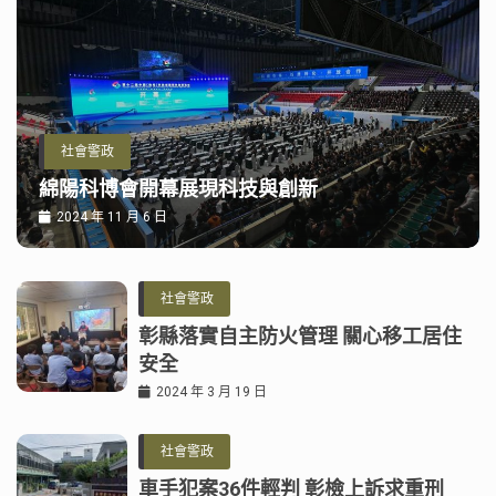
社會警政
綿陽科博會開幕展現科技與創新
2024 年 11 月 6 日
社會警政
彰縣落實自主防火管理 關心移工居住
安全
2024 年 3 月 19 日
社會警政
車手犯案36件輕判 彰檢上訴求重刑