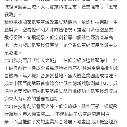
城經濟圈第三城，大力實施科技立市、產業強市等「五市
戰略」。
積極搶抓國家低空空域改革試點機遇，依託科技創新、生
產製造、空域條件和人才隊伍優勢，錨定打造低空產業、
飛行保障、宜飛場景、低空創新等四個低空經濟產業高
地，大力發展低空經濟產業，是全省低空經濟產業鏈主要
承載地。
北川作為西部「空天之城」，在低空經濟這片藍海中，北
川破浪前行，建成全省民族地區首座A1類通用機場北川永
昌機場，無人機綜合測試基地、無人機產業園建成投運，
成立中國西南地區首家綜合化低空創新試驗測試中心；成
渝地區雙城經濟圈低空航線試航首飛成功，低空經濟發展
迎來大有可為的重要視窗期。
北川在技術創新發展之外，低空旅遊、低空研學、模擬飛
行體驗、無人機表演……，不僅拓展了低空經濟應用場
景，而且推動了文旅產業綜合發展，勾畫出北川低空經濟