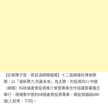
【記者陳子發、蔡叔涓綿陽報導】十二屆綿陽科博會期
間，以「凝新聚力·共贏未來」為主題，的投資四川·中國
（綿陽）科技城產業投資推介會暨專案合作協議簽署儀式
舉行，現場集中簽約68個產業投資專案、總投資額超680
億(人民幣，下同)。