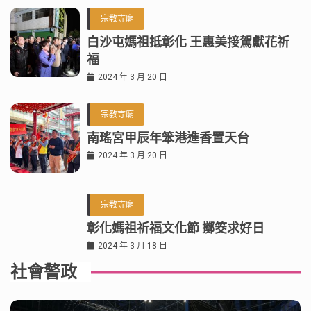
宗教寺廟
白沙屯媽祖抵彰化 王惠美接駕獻花祈
福
2024 年 3 月 20 日
宗教寺廟
南瑤宮甲辰年笨港進香置天台
2024 年 3 月 20 日
宗教寺廟
彰化媽祖祈福文化節 擲筊求好日
2024 年 3 月 18 日
社會警政