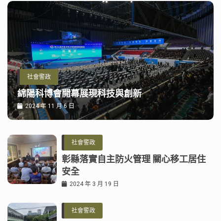
社會警政
綿陽科博會開幕展現科技與創新
2024 年 11 月 6 日
社會警政
彰縣落實自主防火管理 關心移工居住
安全
2024 年 3 月 19 日
社會警政