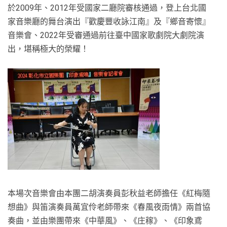
於2009年、2012年受國家二廳院審核通過，登上台北國
家音樂廳的舞台演出『歡慶豐收詠江南』及『鄉音寄懷』
音樂會、2022年受審通過前往臺中國家歌劇院大劇院演
出，堪稱極大的榮耀！
本場次音樂會由本團二胡演奏員彭秋益老師擔任《紅梅隨
想曲》與笛演奏員萬宜伶老師帶來《春風夜雨情》兩首協
奏曲，並由樂團帶來《中華風》、《庄稼》、《印象鳶