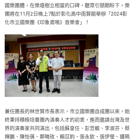
國樂團體，在樂壇樹立相當的口碑，聽眾引頸期盼下，樂
團將在11月2日晚上7點於彰化高中雨賢館舉辦「2024彰
化市立國樂團《印象鳶鳴》音樂會」！
兼任團長的林世賢市長表示，市立國樂團自成團以來，始
終秉持積極培養團內演奏人才的初衷，進而邀請台灣及世
界的演奏家共同演出，包括蘇皇任、彭苙榳、李淑芬、蔡
輝鵬、陳怡蒨、鄭曉玫、賴苡鈞、張永欽、張伊瑩、鍾珮