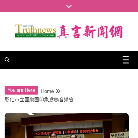
Skip
to
content
真言新聞網
真言新聞網
You are Here
Home
彰化市立國樂團印象鳶鳴音樂會