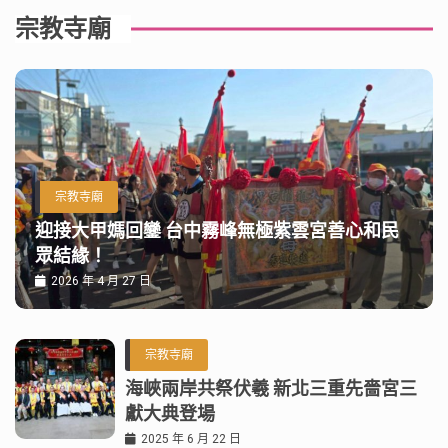
宗教寺廟
宗教寺廟
迎接大甲媽回鑾 台中霧峰無極紫雲宮善心和民
眾結緣！
2026 年 4 月 27 日
宗教寺廟
海峽兩岸共祭伏羲 新北三重先嗇宮三
獻大典登場
2025 年 6 月 22 日