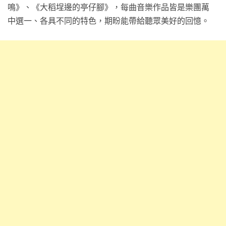
鳴》、《大稻埕邊的亭仔腳》，每曲音樂作品皆是樂團萬
中選一、各具不同的特色，期盼能帶給聽眾美好的回憶。