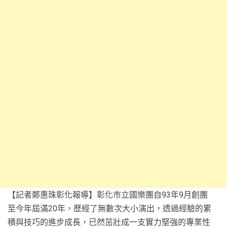
【記者鄭惠珠彰化報導】彰化市立國樂團自93年9月創團
至今年屆滿20年，歷經了無數次大小演出，透過經驗的累
積與技巧的進步成長，已然茁壯成一支實力堅強的專業性