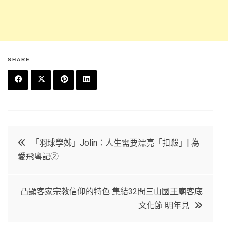
SHARE
F
T
P
L
a
w
in
in
c
it
t
k
文
「羽球學姊」Jolin：人生需要漂亮「扣殺」| 為
e
t
e
e
愛飛粵記②
章
b
e
r
d
o
r
e
in
導
凸顯客家宗教信仰的特色 集結32間三山國王廟客底
o
s
文化節 明年見
覽
k
t