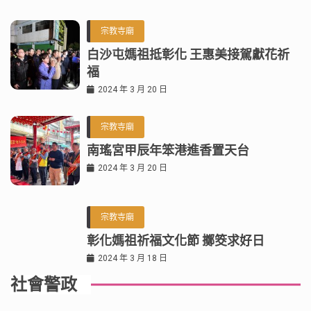
宗教寺廟
白沙屯媽祖抵彰化 王惠美接駕獻花祈
福
2024 年 3 月 20 日
宗教寺廟
南瑤宮甲辰年笨港進香置天台
2024 年 3 月 20 日
宗教寺廟
彰化媽祖祈福文化節 擲筊求好日
2024 年 3 月 18 日
社會警政