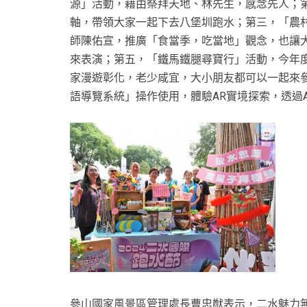
源」活動，藉由祭拜天地、林先生，感念先人；
軸，帶領大家一起下去八堡圳跑水；第三，「農
師陳佑宣，推廣「食當季，吃當地」觀念，也讓
來表演；第五，「鐵馬鐵腿尋寶行」活動，今年
家漫遊彰化，老少咸宜，大小朋友都可以一起來參
語導覽系統」操作使用，體驗AR實境探索，透過
參山國家風景區管理處長曹忠猷表示，二水魅力