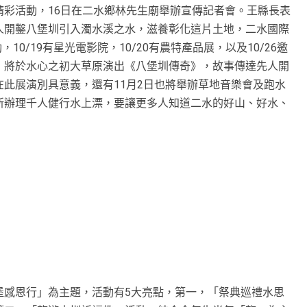
彩活動，16日在二水鄉林先生廟舉辦宣傳記者會。王縣長表
人開鑿八堡圳引入濁水溪之水，滋養彰化這片土地，二水國際
，10/19有星光電影院，10/20有農特產品展，以及10/26邀
，將於水心之初大草原演出《八堡圳傳奇》，故事傳達先人開
此展演別具意義，還有11月2日也將舉辦草地音樂會及跑水
日創新辦理千人健行水上漂，要讓更多人知道二水的好山、好水、
堡感恩行」為主題，活動有5大亮點，第一，「祭典巡禮水思