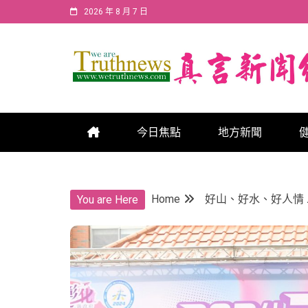
Skip
2026 年 8 月 7 日
to
content
真言新聞網
真言新聞網
今日焦點
地方新聞
Home
好山、好水、好人情
You are Here