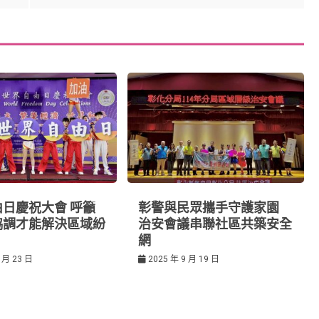
日慶祝大會 呼籲
彰警與民眾攜手守護家園
協調才能解決區域紛
治安會議串聯社區共築安全
網
 月 23 日
2025 年 9 月 19 日