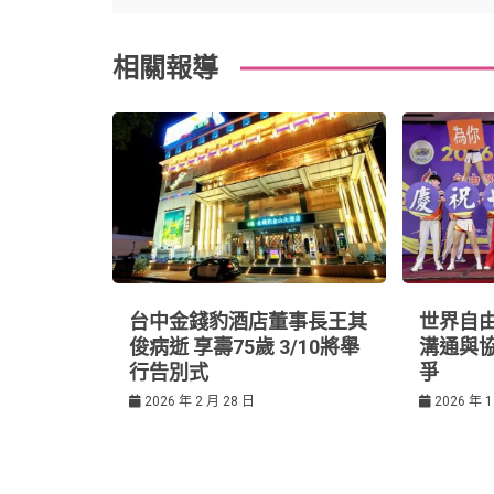
章
b
e
r
d
相關報導
o
r
e
in
導
o
s
覽
k
t
台中金錢豹酒店董事長王其
世界自由
俊病逝 享壽75歲 3/10將舉
溝通與
行告別式
爭
2026 年 2 月 28 日
2026 年 1