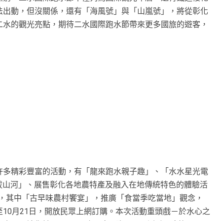
法出動，但沒關係，還有「海風號」與「山嵐號」，將從彰化
二水的觀光亮點，期待二水國際跑水節帶來更多國旅的遊客，
許多精彩豐富的活動，有「龍來跑水親子趣」、「水水星光電
力拔山河」、展售彰化各地農特產及融入在地傳統特色的體驗活
」，其中「古早味農村饗宴」，推廣「食當季吃當地」觀念，
10月21日，開放民眾上網訂購。本次活動重頭戲－於水心之