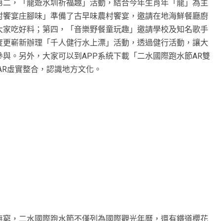
第二，「龍遊水圳祈福趣」活動，結合今年生肖年「龍」為主
村饗宴庄腳味」準備了古早味農村饗宴，邀請在地海鮮餐廳廚
大家吃好料；第四，「音樂野餐童玩趣」邀請學校及知名歌手
度更嶄新辦理「千人健行水上漂」活動，透過健行活動，讓大
與。另外，大家可以到APP系統下載「二水國際跑水節AR雙
AR虛實整合，認識地方文化。
無窮，二水國際跑水節不僅列為國際觀光年曆，還有鐵道櫻花