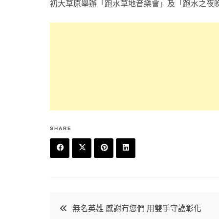
初大草原舉辦「跑水草地音樂會」及「跑水之夜晚會
SHARE
F
T
P
L
a
w
in
in
c
it
t
k
文
無名英雄 感謝有您們 用雙手守護彰化
e
t
e
e