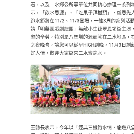
署，以及二水鄉公所等單位共同精心辦理一系列精
示，「飲水思源」、「吃果子拜樹頭」，感恩先
跑水節將在11/2、11/3登場，一連3周的系列活動
請「明華園戲劇總團」無敵小生孫翠鳳領銜主演
墾的辛勞，特別是八堡圳的源頭就在二水地區，在
之夜晚會，讓您可以從早HIGH到晚，11月3
好人情，歡迎大家攏來二水齊跑水。
王縣長表示，今年以「經典三鐵跑水情，龍遊八