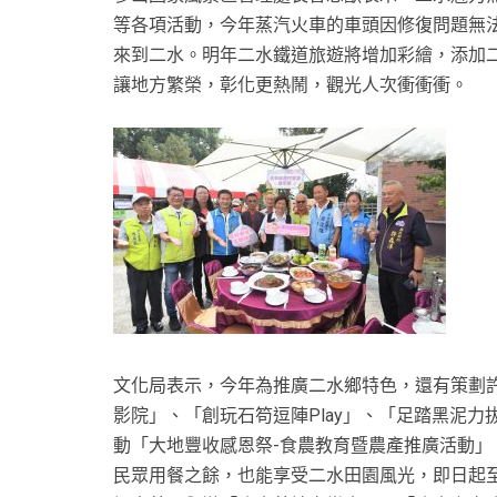
等各項活動，今年蒸汽火車的車頭因修復問題無
來到二水。明年二水鐵道旅遊將增加彩繪，添加
讓地方繁榮，彰化更熱鬧，觀光人次衝衝衝。
文化局表示，今年為推廣二水鄉特色，還有策劃
影院」、「創玩石笱逗陣Play」、「足踏黑泥
動「大地豐收感恩祭-食農教育暨農產推廣活動
民眾用餐之餘，也能享受二水田園風光，即日起至