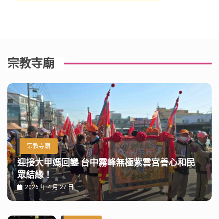
宗教寺廟
宗教寺廟
迎接大甲媽回鑾 台中霧峰無極紫雲宮善心和民
眾結緣！
2026 年 4 月 27 日