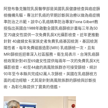
阿登布魯克醫院乳房醫學部是英國乳房健康檢查與癌症篩
檢機構先驅，專注於乳癌的早期診斷與治療以做為癌症精
準防治之示範。該中心乳癌精準防治專家Fiona Gilbert教
授指出英國自1988年啟動全國乳癌篩檢計畫每三年為50
至70歲女性提供一次免費乳房X光攝影檢查。近年更推動
針對 40歲婦女有家族史者免費乳癌基因檢測，基因檢測
陽性者，每年免費磁振造影(MRI) 乳癌篩檢一次，且有
MRI篩檢巡迴車深入社區服務。衛生局表示，台灣乳癌篩
檢政策針對45至69歲女性提供每兩年一次的免費乳房X光
攝影檢查，40至44歲的高風險族群亦可接受篩檢，統計
93年至今本縣共完成62萬人次篩檢。英國在乳癌篩檢方
面的成功經驗，尤其是針對高風險族群的篩檢與診斷技
術，為彰化縣提供了寶貴的借鑑。