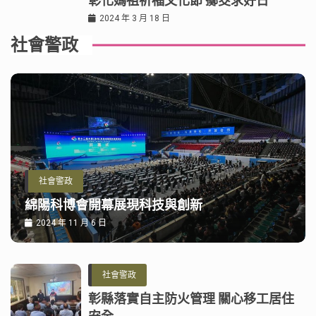
彰化媽祖祈福文化節 擲筊求好日
2024 年 3 月 18 日
社會警政
社會警政
綿陽科博會開幕展現科技與創新
2024 年 11 月 6 日
社會警政
彰縣落實自主防火管理 關心移工居住