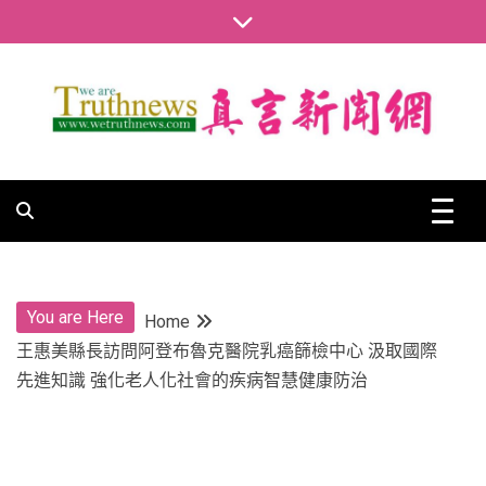
Skip
to
content
真言新聞網
真言新聞網
You are Here
Home
王惠美縣長訪問阿登布魯克醫院乳癌篩檢中心 汲取國際
先進知識 強化老人化社會的疾病智慧健康防治