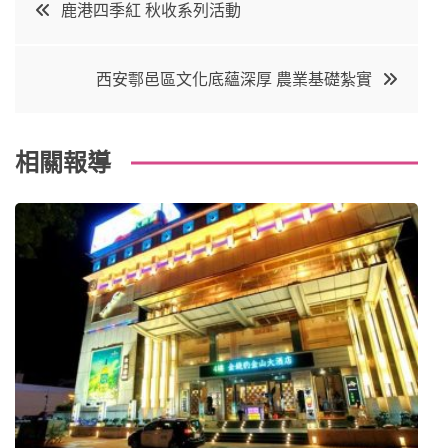
文
鹿港四季紅 秋收系列活動
e
t
e
e
章
b
e
r
d
西安鄠邑區文化底蘊深厚 農業基礎紮實
o
r
e
in
導
o
s
覽
k
t
相關報導