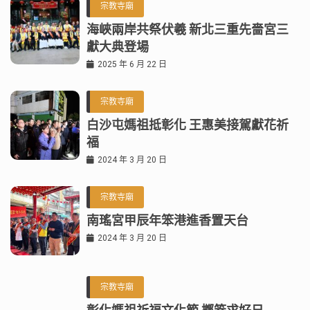
宗教寺廟
海峽兩岸共祭伏羲 新北三重先嗇宮三
獻大典登場
2025 年 6 月 22 日
宗教寺廟
白沙屯媽祖抵彰化 王惠美接駕獻花祈
福
2024 年 3 月 20 日
宗教寺廟
南瑤宮甲辰年笨港進香置天台
2024 年 3 月 20 日
宗教寺廟