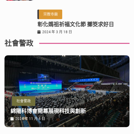
宗教寺廟
彰化媽祖祈福文化節 擲筊求好日
2024 年 3 月 18 日
社會警政
社會警政
綿陽科博會開幕展現科技與創新
2024 年 11 月 6 日