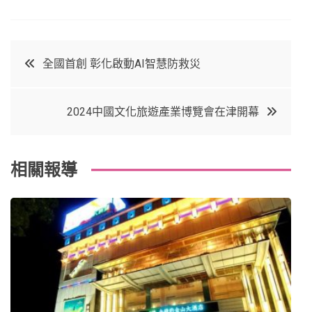
F
T
P
L
a
w
in
in
c
it
t
k
文
全國首創 彰化啟動AI智慧防救災
e
t
e
e
章
b
e
r
d
2024中國文化旅遊產業博覽會在津開幕
o
r
e
in
導
o
s
覽
k
t
相關報導