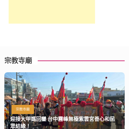
宗教寺廟
宗教寺廟
迎接大甲媽回鑾 台中霧峰無極紫雲宮善心和民
眾結緣！