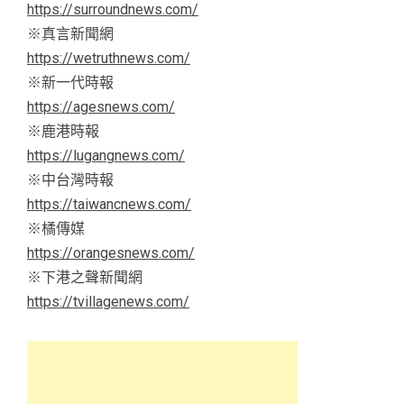
https://surroundnews.com/
※真言新聞網
https://wetruthnews.com/
※新一代時報
https://agesnews.com/
※鹿港時報
https://lugangnews.com/
※中台灣時報
https://taiwancnews.com/
※橘傳媒
https://orangesnews.com/
※下港之聲新聞網
https://tvillagenews.com/