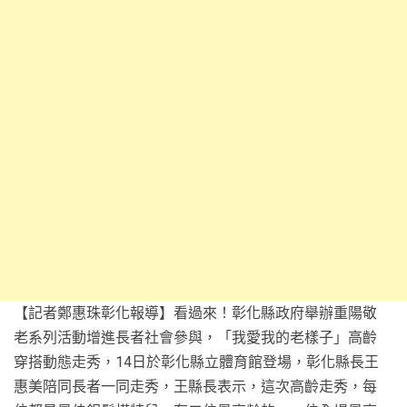
【記者鄭惠珠彰化報導】看過來！彰化縣政府舉辦重陽敬
老系列活動增進長者社會參與，「我愛我的老樣子」高齡
穿搭動態走秀，14日於彰化縣立體育館登場，彰化縣長王
惠美陪同長者一同走秀，王縣長表示，這次高齡走秀，每