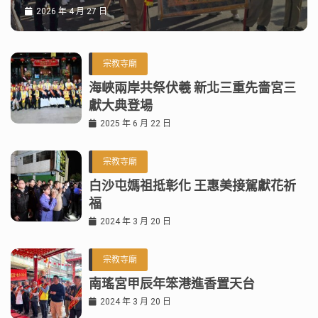
2026 年 4 月 27 日
宗教寺廟
海峽兩岸共祭伏羲 新北三重先嗇宮三
獻大典登場
2025 年 6 月 22 日
宗教寺廟
白沙屯媽祖抵彰化 王惠美接駕獻花祈
福
2024 年 3 月 20 日
宗教寺廟
南瑤宮甲辰年笨港進香置天台
2024 年 3 月 20 日