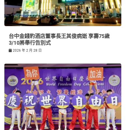
台中金錢豹酒店董事長王其俊病逝 享壽75歲
3/10將舉行告別式
2026 年 2 月 28 日