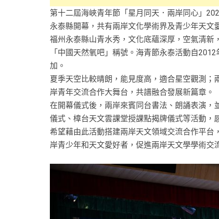
第十二屆海峽青年節「星月同天．兩岸同心」20
永泰縣開幕，共有兩岸文化學術界及青少年天文愛
福州永泰縣山青水秀，文化底蘊深厚，空氣清新
「中國天然氧吧」稱號。海青節永泰活動自201
加。
夏季天空比較晴朗，能見度高，適合星空觀測；
岸青年交流合作大舞台，共譜融合發展新篇章。
在開幕儀式後，兩岸來賓同台書法、朗誦表演，
儀式、樟台天文雲課堂授課點揭牌儀式等活動，
希望藉由此活動搭建兩岸天文領域交流合作平台
岸青少年和天文愛好者，促進兩岸天文學學術交