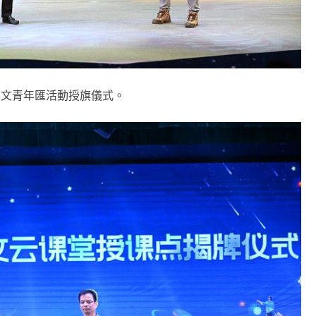
天文青年匯活動授旗儀式。