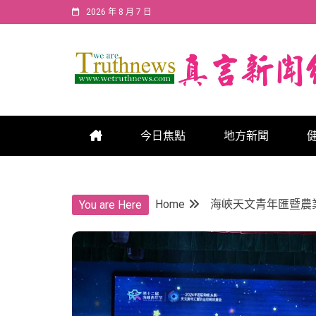
Skip
2026 年 8 月 7 日
to
content
真言新聞網
真言新聞網
今日焦點
地方新聞
Home
海峽天文青年匯暨農
You are Here