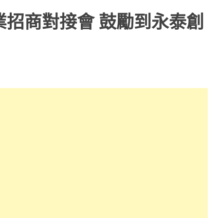
業招商對接會 鼓勵到永泰創