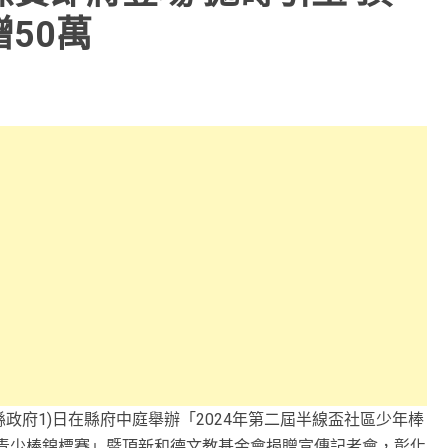
50萬
政府1)日在縣府中庭舉辦「2024年第二屆半線盃社區少年棒
棒青少棒錦標賽」暨頂新和德文教基金會捐贈宣傳記者會，彰化