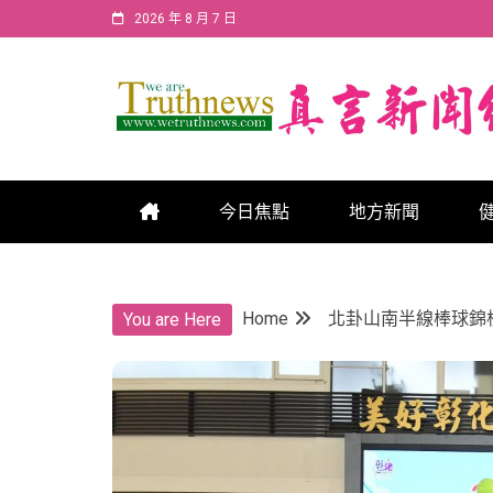
Skip
2026 年 8 月 7 日
to
content
真言新聞網
真言新聞網
今日焦點
地方新聞
Home
北卦山南半線棒球錦標
You are Here