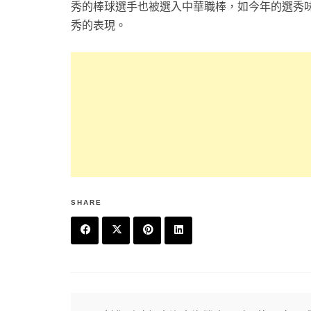
秀的棒球選手也被選入中華職棒，如今年的選秀
秀的表現。
SHARE
F
T
P
L
a
w
in
in
c
it
t
k