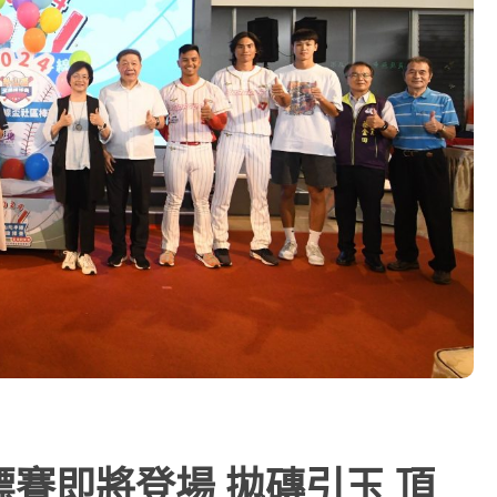
賽即將登場 拋磚引玉 頂