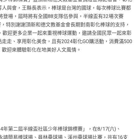
等人與會，王縣長表示，棒球是台灣的國球，每次棒球比賽都
將登場，屆時將有全國88支隊伍參與，半線盃有32場次賽
球賽，特別謝謝頂新和德文教基金會長期對南彰化棒球的支持，
，歡迎更多企業一起來重視棒球運動，邀請全國民眾一起來彰
走、享用彰化美食，且有2024彰化GO購活動，消費滿500
，歡迎來體驗彰化在地美好人文風情。
4年第二屆半線盃社區少年棒球錦標賽」，在8/17(六)、
連二周，在永靖簡易棒球場、員林壘球場、溪州壘球場比賽，共有16支