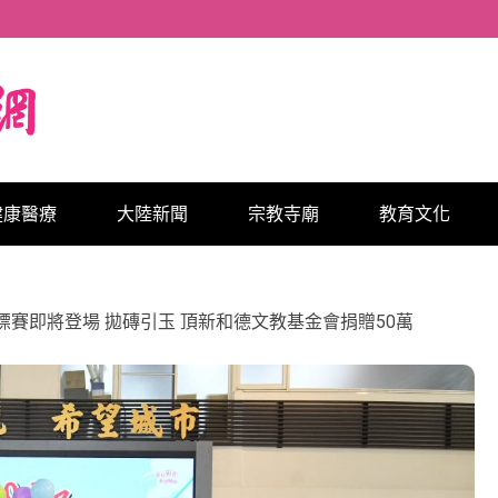
健康醫療
大陸新聞
宗教寺廟
教育文化
賽即將登場 拋磚引玉 頂新和德文教基金會捐贈50萬