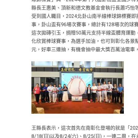
縣長王惠美、頂新和德文教基金會執行長蕭巧怡
受到國人矚目，2024北卦山南半線棒球錦標賽即
事，卦山盃有96場次賽事，總計有128場次的
這次拋磚引玉，捐贈50萬元支持半線盃體育運動
化欣賞棒球賽事，為選手加油，也可到彰化各景點走
元，好車三連抽，有機會抽中最大獎百萬油電車
王縣長表示，這次首先在南彰化登場的就是「202
8/18(日)以及8/24(六)、8/25(日)，一