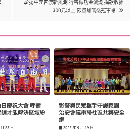
求
彰揚中元普渡新風潮 行善做功金減燒 捐款收據
300元以上 限量加碼送冠軍帽
日慶祝大會 呼籲
彰警與民眾攜手守護家園
協調才能解決區域紛
治安會議串聯社區共築安全
網
 月 23 日
2025 年 9 月 19 日