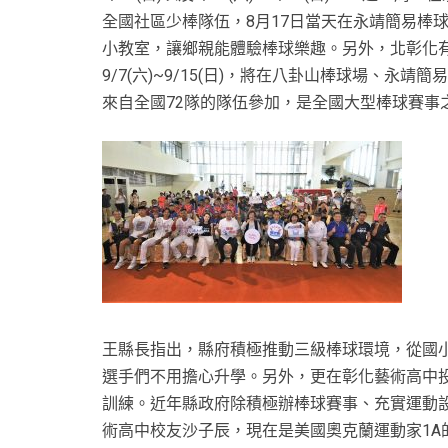
全國社區少棒隊伍，8月17日當天在永靖簡易棒
小教室，讓鄉親能體驗棒球樂趣。另外，北彰化有
9/7(六)~9/15(日)，將在八卦山棒球場、
來自全國72隊的隊伍參加，是全國大型棒球賽事
王縣長指出，縣府積極推動三級棒球環境，從國
選手們不用擔心升學。另外，更在彰化藝術高中
訓練。近年縣政府除積極辦棒球賽事、充實運動
術高中校友沙子辰，現在是美國奧克蘭運動家1