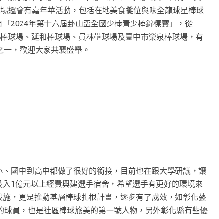
球場還會有嘉年華活動，包括在地美食攤位與味全龍球星棒球
「2024年第十六屆卦山盃全國少棒青少棒錦標賽」，從
永靖簡易棒球場、延和棒球場、員林壘球場及臺中市榮泉棒球場，有
之一，歡迎大家共襄盛舉。
小、國中到高中都做了很好的銜接，目前也在跟大學研議，讓
投入1億元以上經費興建選手宿舍，希望選手有更好的環境來
設施，更是推動基層棒球扎根計畫，逐步有了成效，如彰化藝
A的球員，也是社區棒球旅美的第一號人物，另外彰化縣有些優