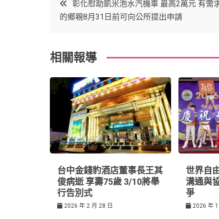
文
彰化慰助凱米泡水汽機車 最高2萬元 有需
e
t
e
e
的鄉親8月31日前可向公所提出申請
章
b
e
r
d
o
r
e
in
導
相關報導
o
s
覽
k
t
台中金錢豹酒店董事長王其
世界自由
俊病逝 享壽75歲 3/10將舉
溝通與
行告別式
爭
2026 年 2 月 28 日
2026 年 1