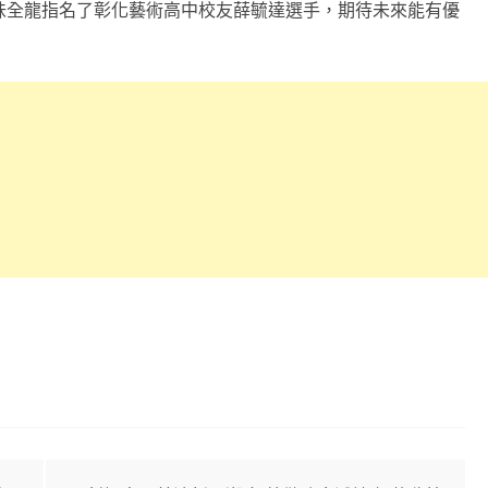
味全龍指名了彰化藝術高中校友薛毓達選手，期待未來能有優