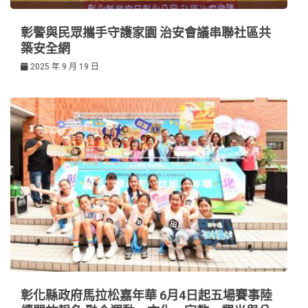
彰警與民眾攜手守護家園 治安會議串聯社區共
築安全網
2025 年 9 月 19 日
彰化縣政府馬拉松嘉年華 6月4日起五場賽事陸