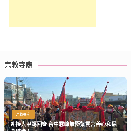
宗教寺廟
宗教寺廟
迎接大甲媽回鑾 台中霧峰無極紫雲宮善心和民