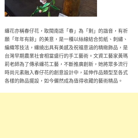
纏花亦稱春仔花，取閩南語「春」為「剩」的諧音，有祈
願「年年有餘」的美意，是一種以絲線結合剪紙、刺繡、
編織等技法，纏繞出具有美感及祝福意涵的精緻飾品，是
台灣早期農業社會相當盛行的手工藝術。文資工藝家黃瑪
莉老師為了傳承纏花工藝，不斷推廣創新，她將眾多流行
時尚元素融入春仔花的創意設計中，延伸作品類型至各式
各樣的飾品擺設，如今儼然成為值得收藏的藝術精品。