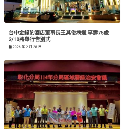
台中金錢豹酒店董事長王其俊病逝 享壽75歲
3/10將舉行告別式
2026 年 2 月 28 日