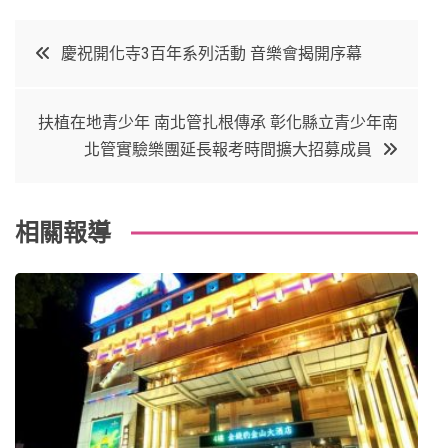
c
it
t
k
文
慶祝開化寺3百年系列活動 音樂會揭開序幕
e
t
e
e
章
b
e
r
d
扶植在地青少年 南北管扎根傳承 彰化縣立青少年南
o
r
e
in
導
北管實驗樂團延長報考時間擴大招募成員
o
s
覽
k
t
相關報導