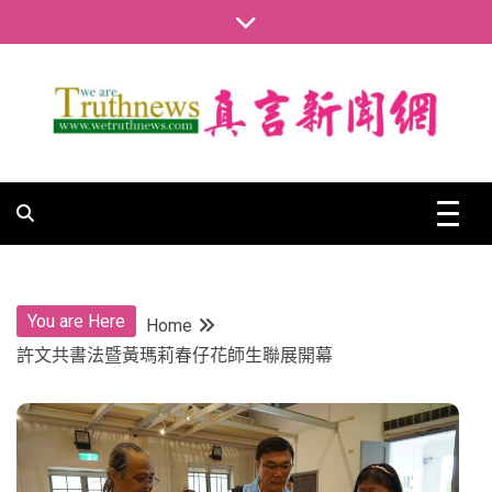
Skip
to
content
真言新聞網
真言新聞網
You are Here
Home
許文共書法暨黃瑪莉春仔花師生聯展開幕