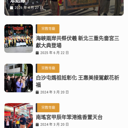
眾結緣！
2026 年 4 月 27 日
宗教寺廟
海峽兩岸共祭伏羲 新北三重先嗇宮三
獻大典登場
2025 年 6 月 22 日
宗教寺廟
白沙屯媽祖抵彰化 王惠美接駕獻花祈
福
2024 年 3 月 20 日
宗教寺廟
南瑤宮甲辰年笨港進香置天台
2024 年 3 月 20 日