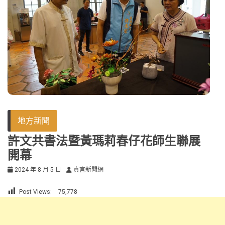
地方新聞
許文共書法暨黃瑪莉春仔花師生聯展
開幕
2024 年 8 月 5 日
真言新聞網
Post Views:
75,778