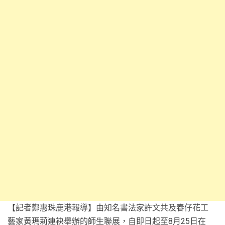
【記者鄭惠珠鹿港報導】由知名書法家許文共及春仔花工
藝家黃瑪莉連袂舉辦的師生聯展，自即日起至8月25日在