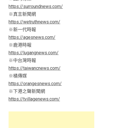
https://surroundnews.com/
※真言新聞網
https://wetruthnews.com/
※新一代時報
https://agesnews.com/
※鹿港時報
https://lugangnews.com/
※中台灣時報
https://taiwancnews.com/
※橘傳媒
https://orangesnews.com/
※下港之聲新聞網
https://tvillagenews.com/