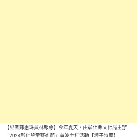
【記者鄭惠珠員林報導】今年夏天，由彰化縣文化局主辦
「2024彰化兒童藝術節」首波主打活動【親子特展】