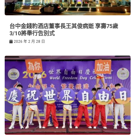
台中金錢豹酒店董事長王其俊病逝 享壽75歲
3/10將舉行告別式
2026 年 2 月 28 日