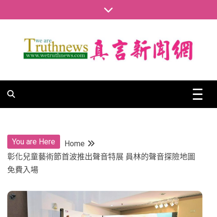
Skip
to
content
真言新聞網
真言新聞網
You are Here
Home
彰化兒童藝術節首波推出聲音特展 員林的聲音探險地圖
免費入場