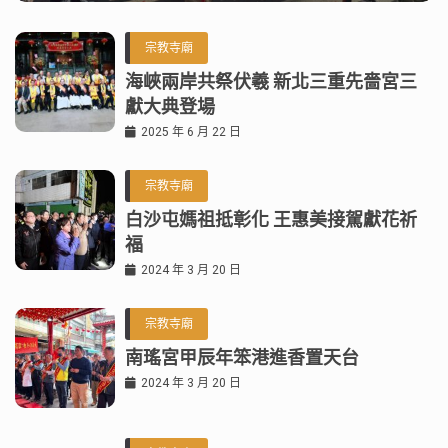
宗教寺廟
海峽兩岸共祭伏羲 新北三重先嗇宮三
獻大典登場
2025 年 6 月 22 日
宗教寺廟
白沙屯媽祖抵彰化 王惠美接駕獻花祈
福
2024 年 3 月 20 日
宗教寺廟
南瑤宮甲辰年笨港進香置天台
2024 年 3 月 20 日