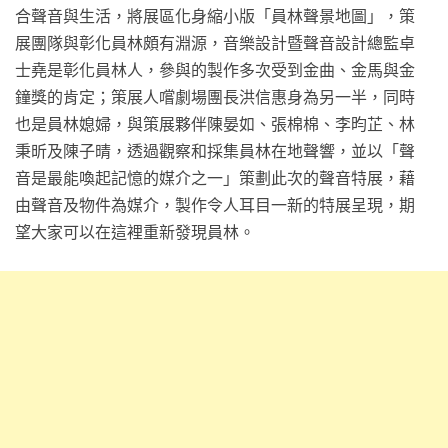
合聲音與生活，將展區化身縮小版「員林聲景地圖」，策
展團隊與彰化員林頗有淵源，音樂設計暨聲音設計總監卓
士堯是彰化員林人，參與的製作多次受到金曲、金馬與金
鐘獎的肯定；策展人嚐劇場團長洪信惠身為另一半，同時
也是員林媳婦，與策展夥伴陳晏如、張棉棉、李昀芷、林
秉昕及陳子晴，透過觀察和採集員林在地聲響，並以「聲
音是最能喚起記憶的媒介之一」策劃此次的聲音特展，藉
由聲音及物件為媒介，製作令人耳目一新的特展呈現，期
望大家可以在這裡重新發現員林。