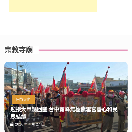
宗教寺廟
宗教寺廟
迎接大甲媽回鑾 台中霧峰無極紫雲宮善心和民
眾結緣！
2026 年 4 月 27 日