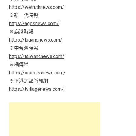
https://wetruthnews.com/
※新一代時報
https://agesnews.com/
※鹿港時報
https://lugangnews.com/
※中台灣時報
https://taiwancnews.com/
※橘傳媒
https://orangesnews.com/
※下港之聲新聞網
https://tvillagenews.com/