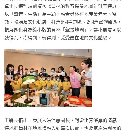
卓士堯總監規劃這次《員林的聲音探險地圖》聲音特展，
以「聲音、生活」為主題，融合員林在地產業元素、蜜
餞、輪胎及文化軌跡，打造5個主題區、2個造聲體驗區，
把展區化身為縮小版的員林「聲景地圖」，讓小朋友可以
聽得到、摸得到、玩得到，感受最在地的文化體驗。
王縣長指出，策展人洪信惠團長，對彰化有深厚的情感，
特地把員林在地風情融入到這次展覽。也要感謝洪團長的