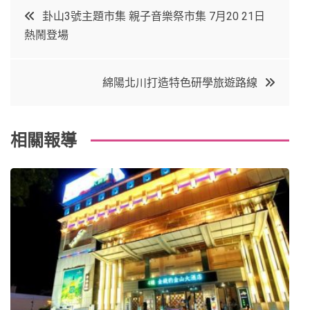
c
it
t
k
文
卦山3號主題市集 親子音樂祭市集 7月20 21日
e
t
e
e
熱鬧登場
章
b
e
r
d
o
r
e
in
導
綿陽北川打造特色研學旅遊路線
o
s
覽
k
t
相關報導