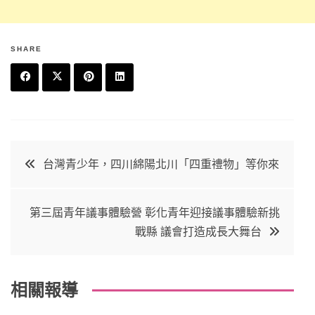
SHARE
F
T
P
L
a
w
in
in
c
it
t
k
文
台灣青少年，四川綿陽北川「四重禮物」等你來
e
t
e
e
章
b
e
r
d
第三屆青年議事體驗營 彰化青年迎接議事體驗新挑
o
r
e
in
導
戰縣 議會打造成長大舞台
o
s
覽
k
t
相關報導