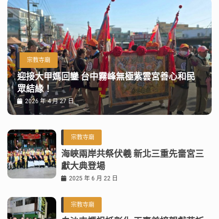
宗教寺廟
迎接大甲媽回鑾 台中霧峰無極紫雲宮善心和民
眾結緣！
2026 年 4 月 27 日
宗教寺廟
海峽兩岸共祭伏羲 新北三重先嗇宮三
獻大典登場
2025 年 6 月 22 日
宗教寺廟