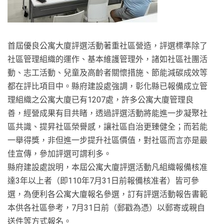
首屆優良公寓大廈評選活動著重社區營造，評選標準除了
社區管理組織的運作、基本維護管理外，諸如社區社團活
動、志工活動、兒童及高齡者關懷措施、節能減碳成效等
都在評比項目中。縣府建設處強調，彰化縣已報備成立管
理組織之公寓大廈已有1207處，許多公寓大廈管理良
善，經營成果有目共睹，透過評選活動將能進一步凝聚社
區共識、提昇社區榮譽感，讓社區自治更臻健全；而若能
一舉得獎，非但進一步提升社區價值，對社區而言亦是最
佳宣傳，參加評選可謂利多。
縣府建設處說明，本屆公寓大廈評選活動凡組織報備核准
達3年以上者（即110年7月31日前報備核准者）皆可參
選，為便利各公寓大廈報名參選，訂有評選活動報告書範
本供各社區參考，7月31日前（郵戳為憑）以郵寄或親自
送件等方式報名。