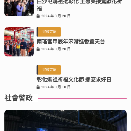
白沙屯媽祖抵彰化 王惠美接駕獻花祈
福
2024 年 3 月 20 日
宗教寺廟
南瑤宮甲辰年笨港進香置天台
2024 年 3 月 20 日
宗教寺廟
彰化媽祖祈福文化節 擲筊求好日
2024 年 3 月 18 日
社會警政