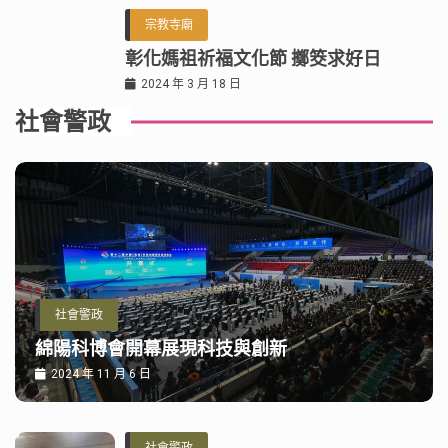
宗教寺廟
彰化媽祖祈福文化節 擲筊求好日
2024 年 3 月 18 日
社會警政
社會警政
綿陽科博會開幕展現科技與創新
2024 年 11 月 6 日