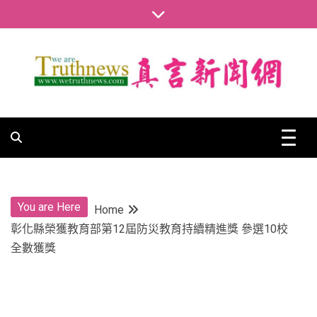
Skip
to
content
真言新聞網
真言新聞網
You are Here
Home
彰化縣榮獲教育部第12屆防災教育持續精進獎 參選10校
全數獲獎