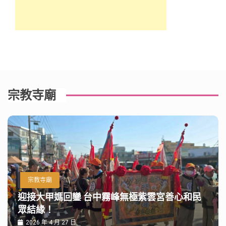
宗教寺廟
宗教寺廟
迎接大甲媽回鑾 台中霧峰無極紫雲宮善心和民
眾結緣！
2026 年 4 月 27 日