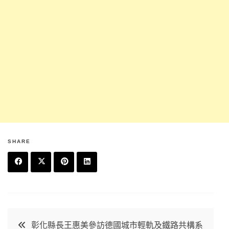
SHARE
F
T
P
L
a
w
in
in
c
it
t
k
文
彰化縣長王惠美參訪德國城市輕軌及鐵路共構系