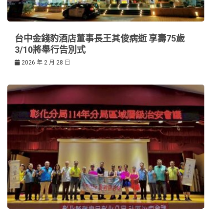
台中金錢豹酒店董事長王其俊病逝 享壽75歲
3/10將舉行告別式
2026 年 2 月 28 日