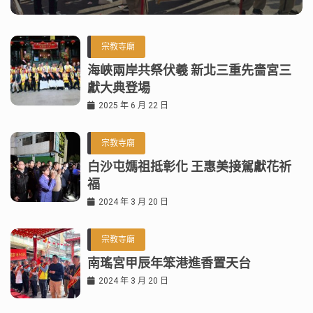
宗教寺廟
海峽兩岸共祭伏羲 新北三重先嗇宮三
獻大典登場
2025 年 6 月 22 日
宗教寺廟
白沙屯媽祖抵彰化 王惠美接駕獻花祈
福
2024 年 3 月 20 日
宗教寺廟
南瑤宮甲辰年笨港進香置天台
2024 年 3 月 20 日