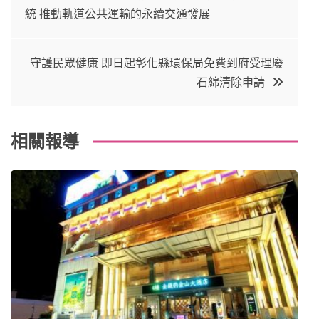
e
t
e
e
統 推動軌道公共運輸的永續交通發展
章
b
e
r
d
o
r
e
in
導
守護民眾健康 即日起彰化縣環保局免費到府受理廢
o
s
石綿清除申請
覽
k
t
相關報導