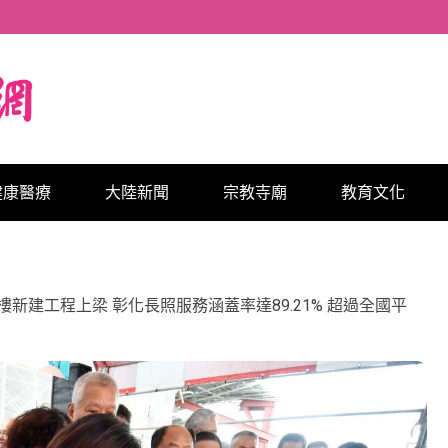
健康醫療
大陸新聞
宗教寺廟
教育文化
新建工程上梁 彰化長照服務涵蓋率達89.21% 超過全國平