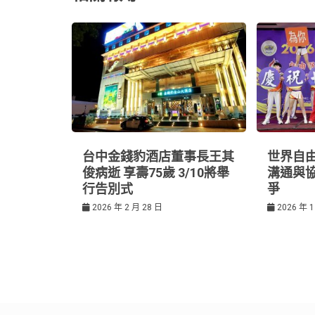
覽
k
t
台中金錢豹酒店董事長王其
世界自由
俊病逝 享壽75歲 3/10將舉
溝通與
行告別式
爭
2026 年 2 月 28 日
2026 年 1