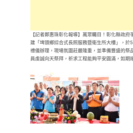
【記者鄭惠珠彰化報導】萬眾矚目！彰化縣政府
建「埤頭鄉綜合式長照服務暨衛生所大樓」，於
禮儀辦理，現場氛圍莊嚴隆重，並準備豐盛的祭
員虔誠向天祭拜，祈求工程能夠平安圓滿，如期