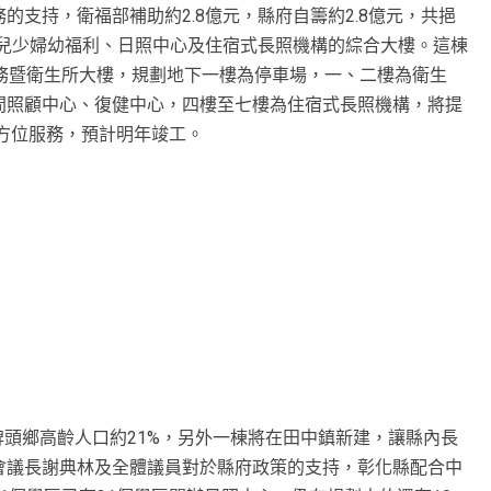
支持，衛福部補助約2.8億元，縣府自籌約2.8億元，共挹
、兒少婦幼福利、日照中心及住宿式長照機構的綜合大樓。這棟
務暨衛生所大樓，規劃地下一樓為停車場，一、二樓為衛生
間照顧中心、復健中心，四樓至七樓為住宿式長照機構，將提
全方位服務，預計明年竣工。
埤頭鄉高齡人口約21%，另外一棟將在田中鎮新建，讓縣內長
會議長謝典林及全體議員對於縣府政策的支持，彰化縣配合中