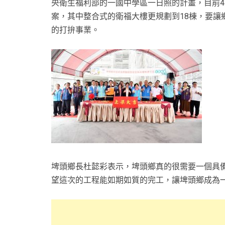
央衛生福利部的一國中學區一日照的計畫，目前4
案，其中整合式的衛福大樓更規劃到18棟，要讓
的打拚事業。
埤頭鄉長杜懿彩表示，埤頭鄉真的很需要一個具
望這次的工程能如期如質的完工，讓埤頭鄉成為