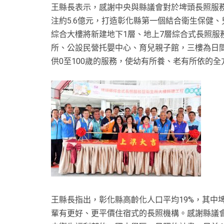
王縣長表示，感謝中央與縣議會對於埤頭長照服務的
注約5.6億元，打造彰化縣第一個結合衛生保健
綜合大樓將新建地下1層、地上7層綜合式長照服
所、公設民營托嬰中心、育兒親子館，三樓為日
供0至100歲的服務，使幼有所養、老有所依的
王縣長指出，彰化縣高齡化人口平均19%，其中
輩有更好、更平價住宿式的長照機構。感謝縣議