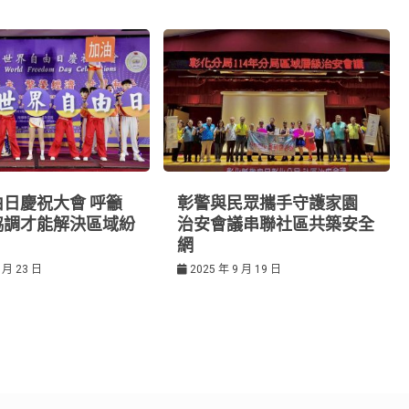
日慶祝大會 呼籲
彰警與民眾攜手守護家園
協調才能解決區域紛
治安會議串聯社區共築安全
網
 月 23 日
2025 年 9 月 19 日