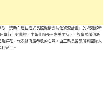
爭取「獎助布建住宿式長照機構公共化資源計畫」於埤頭鄉新
5日舉行上梁典禮，由彰化縣長王惠美主持，上梁儀式循傳統
品及鮮花，代表縣府最恭敬的心意，由王縣長帶領所有團隊人
順利完工。