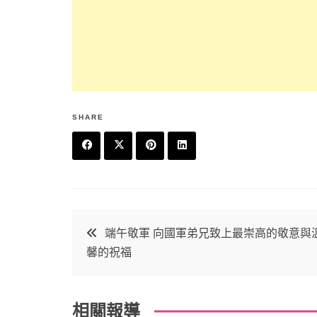
SHARE
F
T
P
L
a
w
in
in
c
it
t
k
文
端午敬軍 向國軍弟兄致上最崇高的敬意與
e
t
e
e
馨的祝福
章
b
e
r
d
o
r
e
in
導
相關報導
o
s