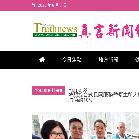
Skip
2026 年 8 月 7 日
to
content
真言新聞網
真言新聞網
今日焦點
地方新聞
Home
You are Here
埤頭綜合式長照服務暨衛生所大樓
均值約10%