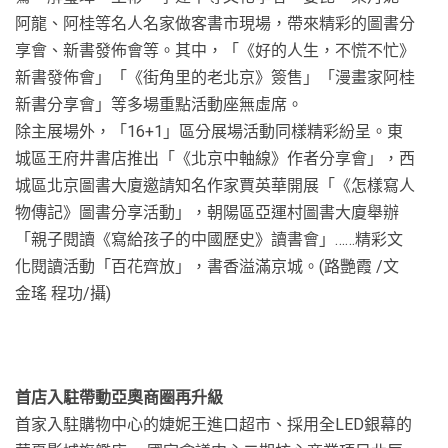
阿龍、阿桂等名人名家做客書市現場，帶來精彩的圖書分
享會、新書發佈會等。其中，「《好的人生，不慌不忙》
新書發佈會」「《街角里的老北京》簽售」「漫畫家阿桂
新書分享會」等多場重點活動座無虛席。
除主展場外，「16+1」區分展場活動同樣精彩紛呈。東
城區王府井書店推出「《北京中軸線》作者分享會」，西
城區北京圖書大廈邀請知名作家賈英華開展「《怎樣寫人
物傳記》圖書分享活動」，朝陽區亞運村圖書大廈舉辦
「親子閱讀《寫給孩子的中國歷史》讀書會」……精彩文
化閱讀活動「百花齊放」，書香溢滿京城。(路艷霞 /文
金瑤 程功/攝)
首店入駐帶動亞奧商圈再升級
首家入駐購物中心的婕妮王進口超市、採用全LED銀幕的