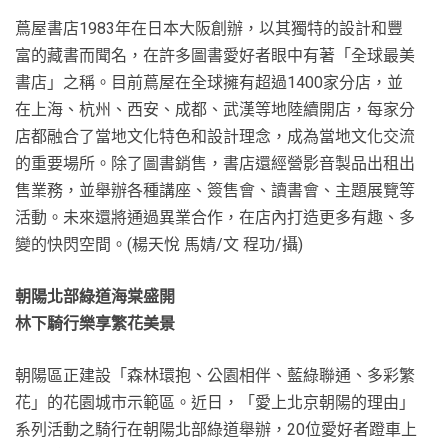
蔦屋書店1983年在日本大阪創辦，以其獨特的設計和豐
富的藏書而聞名，在許多圖書愛好者眼中有著「全球最美
書店」之稱。目前蔦屋在全球擁有超過1400家分店，並
在上海、杭州、西安、成都、武漢等地陸續開店，每家分
店都融合了當地文化特色和設計理念，成為當地文化交流
的重要場所。除了圖書銷售，書店還經營影音製品出租出
售業務，並舉辦各種講座、簽售會、讀書會、主題展覽等
活動。未來還將通過異業合作，在店內打造更多有趣、多
變的快閃空間。(楊天悅 馬婧/文 程功/攝)
朝陽北部綠道海棠盛開
林下騎行樂享繁花美景
朝陽區正建設「森林環抱、公園相伴、藍綠聯通、多彩繁
花」的花園城市示範區。近日，「愛上北京朝陽的理由」
系列活動之騎行在朝陽北部綠道舉辦，20位愛好者蹬車上