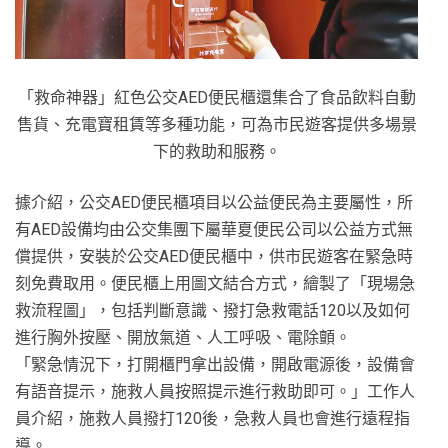
「救命神器」紅色公交AED便民櫃還集合了食品飲料自動
售貨、充電寶租賃等多種功能，可為市民遊客提供多場景
下的救助和服務。
據介紹，公交AED便民櫃項目以公益便民為主要屬性，所
有AED設備均由公交集團下屬華夏便民公司以公益方式無
償提供，安裝於公交AED便民櫃中，供市民遊客在緊急時
刻免費取用。便民櫃上用圖文結合方式，繪製了「現場急
救流程圖」，包括判斷意識、撥打急救電話120以及如何
進行胸外按壓、開放氣道、人工呼吸、電除顫。
「緊急情況下，打開櫃門拿出設備，開啟電源後，設備會
有語音提示，施救人員按照提示進行救助即可。」工作人
員介紹，施救人員撥打120後，急救人員也會進行遠程指
導。