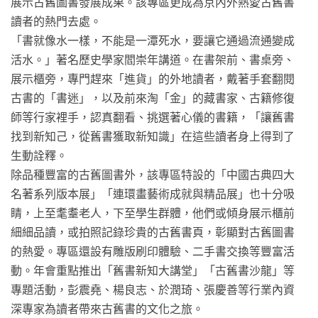
展示古舊圖書發展成果。該專區更成為京內外熱愛古舊書
讀者的熱門去處。
「書就像水一樣，不能是一潭死水，要讓它通過流通變成
活水。」著名歷史學家閻崇年講道。在書架前、書桌旁、
展示櫃旁，專門趕來「進貨」的外地讀者，戴著手套翻閱
古書的「書迷」，以及前來淘「金」的藏書家、古籍修復
師等行家裡手，認真翻看、挑選著心儀的書籍，「讓舊書
找到新知己，從舊書獲取新知識」在這些讀者身上得到了
生動詮釋。
除品種豐富的古舊圖書外，該專區特設的「中國古典四大
名著系列版本展」「連環畫藝術成就與精品展」也十分吸
睛，上至耄耋老人，下至學生群體，他們或傾身展示櫃前
細細品讀，或拍照記錄珍貴的古舊書頁，彰顯對古舊圖書
的熱愛。專區還設有雕版刷印體驗、二手書交換等豐富活
動。年會重點推出「舊書新知大講堂」「古舊書沙龍」等
專題活動，彭震堯、楊良志、於潤琦、張慶善等行業內資
深專家為讀者帶來古舊書的文化之旅。