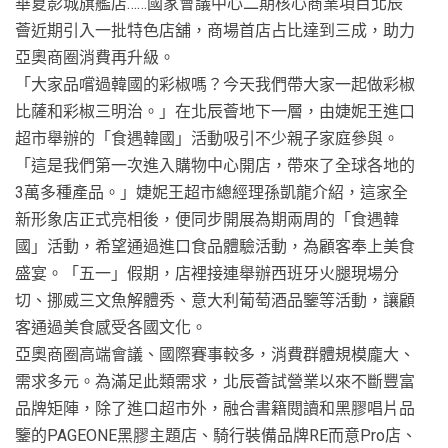
華夏影城旗艦店……國家會議中心二期核心商業項目北辰
薈近期引入一批特色店舖，商場首店占比達到三成，助力
亞奧商圈消費再升級。
「大家品嚐過韓國的彩椒嗎？今天我們帶大家一起做彩椒
比薩和彩椒三明治。」在北辰薈地下一層，由婕妮王進口
超市舉辦的「食遇韓國」活動吸引不少親子家庭參與。
「這是我們第一次進入購物中心開店，帶來了全球各地的
3萬多種產品。」婕妮王超市總經理孫凱龍介紹，這家全
新形象店正式亮相後，便同步開展為期兩周的「食遇韓
國」活動，希望通過進口食品體驗活動，為顧客奉上美食
盛宴。「五一」假期，店裡接連舉辦西班牙火腿現場分
切、挪威三文魚解體秀、意大利葡萄酒品鑒等活動，讓顧
客通過美食感受各國文化。
亞奧商圈高端會議、國際賽事較多，消費群體規模龐大、
需求多元。為滿足此類需求，北辰薈試營業以來不斷豐富
品牌矩陣，除了進口超市外，融合書籍閱讀和黑膠唱片品
鑒的PAGEONE黑膠主題店、騎行裝備品牌RE而意Pro店、