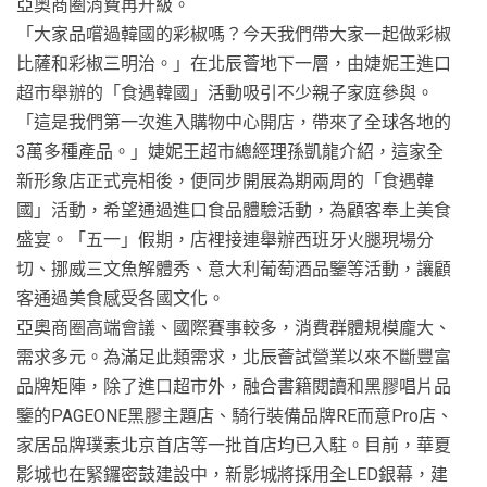
亞奧商圈消費再升級。
「大家品嚐過韓國的彩椒嗎？今天我們帶大家一起做彩椒
比薩和彩椒三明治。」在北辰薈地下一層，由婕妮王進口
超市舉辦的「食遇韓國」活動吸引不少親子家庭參與。
「這是我們第一次進入購物中心開店，帶來了全球各地的
3萬多種產品。」婕妮王超市總經理孫凱龍介紹，這家全
新形象店正式亮相後，便同步開展為期兩周的「食遇韓
國」活動，希望通過進口食品體驗活動，為顧客奉上美食
盛宴。「五一」假期，店裡接連舉辦西班牙火腿現場分
切、挪威三文魚解體秀、意大利葡萄酒品鑒等活動，讓顧
客通過美食感受各國文化。
亞奧商圈高端會議、國際賽事較多，消費群體規模龐大、
需求多元。為滿足此類需求，北辰薈試營業以來不斷豐富
品牌矩陣，除了進口超市外，融合書籍閱讀和黑膠唱片品
鑒的PAGEONE黑膠主題店、騎行裝備品牌RE而意Pro店、
家居品牌璞素北京首店等一批首店均已入駐。目前，華夏
影城也在緊鑼密鼓建設中，新影城將採用全LED銀幕，建