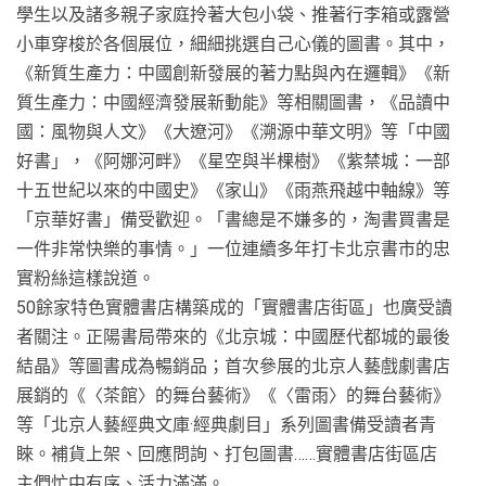
學生以及諸多親子家庭拎著大包小袋、推著行李箱或露營
小車穿梭於各個展位，細細挑選自己心儀的圖書。其中，
《新質生產力：中國創新發展的著力點與內在邏輯》《新
質生產力：中國經濟發展新動能》等相關圖書，《品讀中
國：風物與人文》《大遼河》《溯源中華文明》等「中國
好書」，《阿娜河畔》《星空與半棵樹》《紫禁城：一部
十五世紀以來的中國史》《家山》《雨燕飛越中軸線》等
「京華好書」備受歡迎。「書總是不嫌多的，淘書買書是
一件非常快樂的事情。」一位連續多年打卡北京書市的忠
實粉絲這樣說道。
50餘家特色實體書店構築成的「實體書店街區」也廣受讀
者關注。正陽書局帶來的《北京城：中國歷代都城的最後
結晶》等圖書成為暢銷品；首次參展的北京人藝戲劇書店
展銷的《〈茶館〉的舞台藝術》《〈雷雨〉的舞台藝術》
等「北京人藝經典文庫·經典劇目」系列圖書備受讀者青
睞。補貨上架、回應問詢、打包圖書……實體書店街區店
主們忙中有序、活力滿滿。