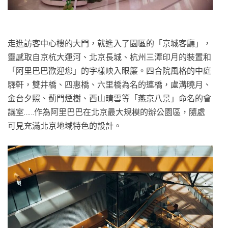
走進訪客中心樓的大門，就進入了園區的「京城客廳」，
靈感取自京杭大運河、北京長城、杭州三潭印月的裝置和
「阿里巴巴歡迎您」的字樣映入眼簾。四合院風格的中庭
驛軒，雙井橋、四惠橋、六里橋為名的連橋，盧溝曉月、
金台夕照、薊門煙樹、西山晴雪等「燕京八景」命名的會
議室……作為阿里巴巴在北京最大規模的辦公園區，隨處
可見充滿北京地域特色的設計。