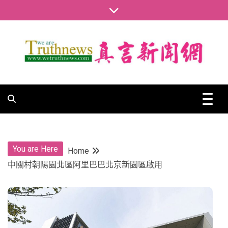
Skip
to
content
真言新聞網
真言新聞網
You are Here
Home
中關村朝陽園北區阿里巴巴北京新園區啟用