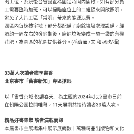
的工位，系統後台會設置為固定時間內開啟，如有部分員
工需要臨時加班，可以掃瞄座位上的二維碼來開啟照明，
避免了大片工區「常明」帶來的能源浪費。
園區內每棟樓宇地下部分都配備了廚餘垃圾處理設備，經
過約一周左右的發酵期後，廚餘垃圾變成一袋一袋的有機
花肥，為園區的花園提供養分。(孫奇茹 /文 和冠欣/攝)
33萬人次讀者盡享書香
北京書市「舊書新知」專區搶眼
以「書香京城 悅讀春天」為主題的2024年北京書市日前
在朝陽公園拉開帷幕，11天展期共接待讀者33萬人次。
精品好書集聚 讀者滿載而歸
本屆書市主展場集中展示展銷數十萬種精品出版物和文化