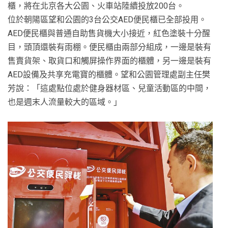
櫃，將在北京各大公園、火車站陸續投放200台。
位於朝陽區望和公園的3台公交AED便民櫃已全部投用。
AED便民櫃與普通自助售貨機大小接近，紅色塗裝十分醒
目，頭頂還裝有雨棚。便民櫃由兩部分組成，一邊是裝有
售賣貨架、取貨口和觸屏操作界面的櫃體，另一邊是裝有
AED設備及共享充電寶的櫃體。望和公園管理處副主任樊
芳說：「這處點位處於健身器材區、兒童活動區的中間，
也是週末人流量較大的區域。」