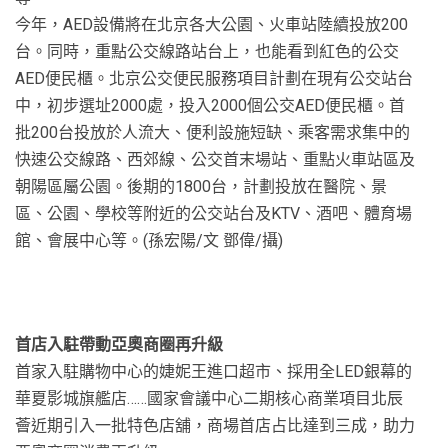
今年，AED設備將在北京各大公園、火車站陸續投放200
台。同時，重點公交線路站台上，也能看到紅色的公交
AED便民櫃。北京公交便民服務項目計劃在現有公交站台
中，初步選址2000處，投入2000個公交AED便民櫃。首
批200台投放於人流大、便利設施短缺、乘客需求集中的
快速公交線路、西郊線、公交首末場站、重點火車站區及
朝陽區屬公園。後期的1800台，計劃投放在醫院、景
區、公園、學校等附近的公交站台及KTV、酒吧、體育場
館、會展中心等。(孫宏陽/文 鄧偉/攝)
首店入駐帶動亞奧商圈再升級
首家入駐購物中心的婕妮王進口超市、採用全LED銀幕的
華夏影城旗艦店……國家會議中心二期核心商業項目北辰
薈近期引入一批特色店舖，商場首店占比達到三成，助力