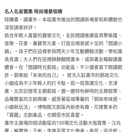
名人名家雲集 時尚場景吸睛
除購書、讀書外，本屆書市推出的閱讀新場景和新體驗也
深受讀者好評。
結合年輕人喜愛的露營文化，全民閱讀推廣區齊聚帳篷、
音樂、花香、書籍等元素，打造出場景感十足的「閱讀小
鎮」。孩子們在這裡參與問天少年互動體驗活動，學知識
長見識；大人們在這裡靜靜翻閱書本，或與書友暢聊讀書
體會。在「閱讀時光郵局」功能區，不少讀者寫下閱讀期
許，郵寄給「未來的自己」。 首次入駐書市的郵政文化
小鎮成為不少年輕人的打卡點，逛一逛奧運文化、京津
冀、北京記憶等主題郵局，選一選特色鮮明的主題郵票、
品種豐富的文創周邊，感受著區域專屬的「郵政老味道，
小鎮新玩法」。博物館文創區內新奇有趣、花樣繁多的
「寶藏」文創產品，也頗受市民喜愛。
書市主展場四個活動區的150場文化活動大咖雲集，汪兆
騫、解璽璋、王彬、李建平等文化學者，姜昆、梁丹妮、