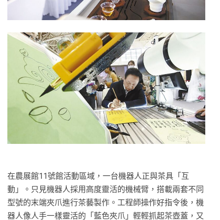
在農展館11號館活動區域，一台機器人正與茶具「互
動」。只見機器人採用高度靈活的機械臂，搭載兩套不同
型號的末端夾爪進行茶藝製作。工程師操作好指令後，機
器人像人手一樣靈活的「藍色夾爪」輕輕抓起茶壺蓋，又