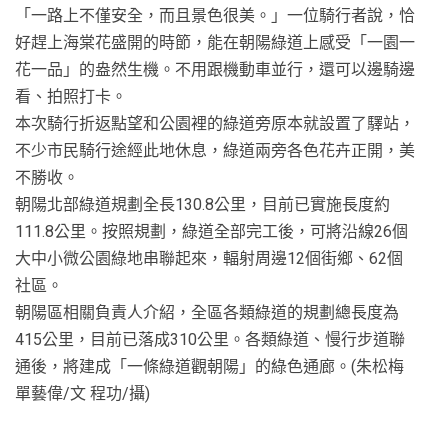
「一路上不僅安全，而且景色很美。」一位騎行者說，恰
好趕上海棠花盛開的時節，能在朝陽綠道上感受「一園一
花一品」的盎然生機。不用跟機動車並行，還可以邊騎邊
看、拍照打卡。
本次騎行折返點望和公園裡的綠道旁原本就設置了驛站，
不少市民騎行途經此地休息，綠道兩旁各色花卉正開，美
不勝收。
朝陽北部綠道規劃全長130.8公里，目前已實施長度約
111.8公里。按照規劃，綠道全部完工後，可將沿線26個
大中小微公園綠地串聯起來，輻射周邊12個街鄉、62個
社區。
朝陽區相關負責人介紹，全區各類綠道的規劃總長度為
415公里，目前已落成310公里。各類綠道、慢行步道聯
通後，將建成「一條綠道觀朝陽」的綠色通廊。(朱松梅
單藝偉/文 程功/攝)