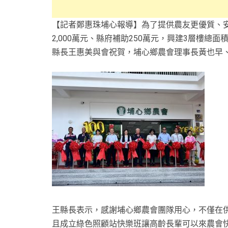
【記者鄭惠珠埔心報導】為了提供農友更優質、
2,000萬元、縣府補助250萬元，興建3層樓總
縣長王惠美與會祝賀，埔心鄉農會理事長黃也早
王縣長表示，感謝埔心鄉農會團隊用心，不僅在
且成立綠色照顧站快樂班讓高齡長輩可以來農會