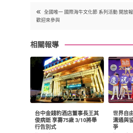
c
it
t
k
文
全國唯一 國際海牛文化節 系列活動 開放
e
t
e
e
歡迎來參與
章
b
e
r
d
o
r
e
in
導
相關報導
o
s
覽
k
t
台中金錢豹酒店董事長王其
世界自由
俊病逝 享壽75歲 3/10將舉
溝通與
行告別式
爭