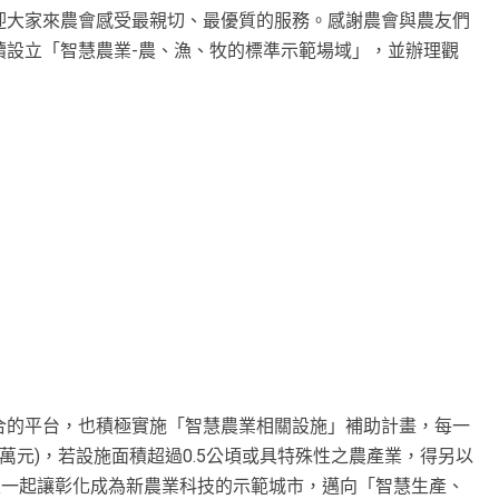
迎大家來農會感受最親切、最優質的服務。感謝農會與農友們
續設立「智慧農業-農、漁、牧的標準示範場域」，並辦理觀
合的平台，也積極實施「智慧農業相關設施」補助計畫，每一
0萬元)，若設施面積超過0.5公頃或具特殊性之農產業，得另以
家一起讓彰化成為新農業科技的示範城市，邁向「智慧生產、