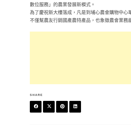
數位服務」的農業發展新模式。
為了慶祝新大樓落成，凡是到埔心農會購物中心單
不僅幫農友行銷國產農特產品，也象徵農會業務
SHARE
F
T
P
L
a
w
in
in