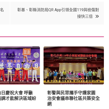
報名
彰基、彰縣消防局QR App引領全國119與檢傷對
接快三倍
日慶祝大會 呼籲
彰警與民眾攜手守護家園
協調才能解決區域紛
治安會議串聯社區共築安全
網