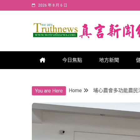
Skip
2026 年 8 月 6 日
to
content
真言新聞網
真言新聞網
今日焦點
地方新聞
Home
埔心農會多功能農民
You are Here