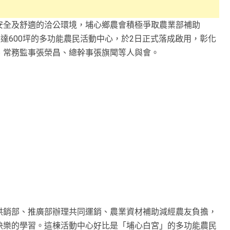
安全及舒適的洽公環境，埔心鄉農會積極爭取農業部補助
面積達600坪的多功能農民活動中心，於2日正式落成啟用，彰化
、常務監事張榮昌、總幹事張旗聞等人與會。
供銷部、推廣部辦理共同運銷、農業資材補助減經農友負擔，
快樂的學習。這棟活動中心好比是「埔心白宮」的多功能農民