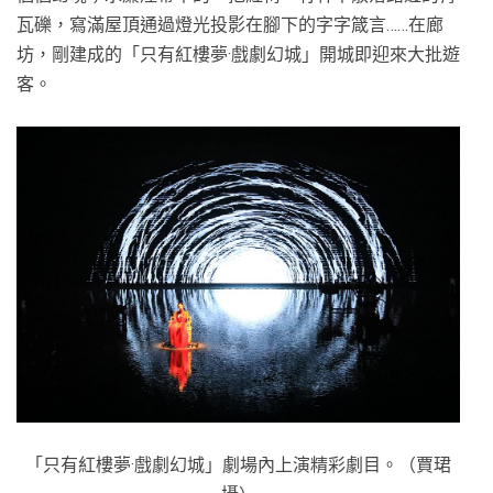
瓦礫，寫滿屋頂通過燈光投影在腳下的字字箴言……在廊
坊，剛建成的「只有紅樓夢·戲劇幻城」開城即迎來大批遊
客。
「只有紅樓夢·戲劇幻城」劇場內上演精彩劇目。（賈珺