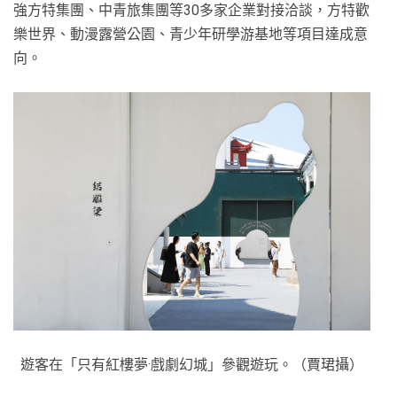
強方特集團、中青旅集團等30多家企業對接洽談，方特歡
樂世界、動漫露營公園、青少年研學游基地等項目達成意
向。
遊客在「只有紅樓夢·戲劇幻城」參觀遊玩。（賈珺攝）