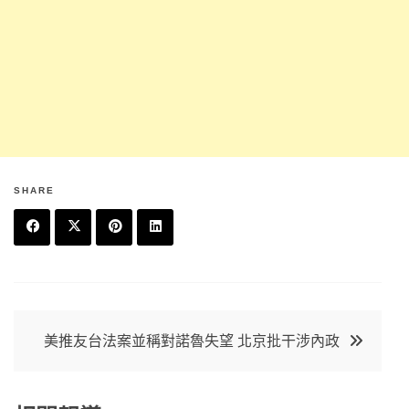
SHARE
F
T
P
L
a
w
in
in
c
it
t
k
文
美推友台法案並稱對諾魯失望 北京批干涉內政
e
t
e
e
章
b
e
r
d