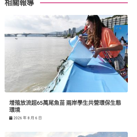
o
r
e
in
相關報導
導
o
s
覽
k
t
增殖放流超65萬尾魚苗 兩岸學生共營環保生態
環境
2026 年 8 月 6 日