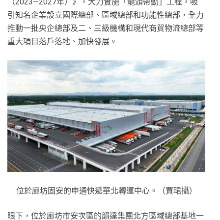
（2023—2027年）》，大力實施「龍頭帶動」工程，吸
引知名企業設立國際總部、區域總部和功能性總部，全力
推動一批央企總部及二、三級機構和現代商貿物流總部等
重大項目落戶落地、加快發展。
位於廊坊固安的申通快遞華北轉運中心。（賈珺攝）
眼下，位於廊坊市安次區的韻達集團北方區域總部基地一