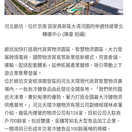
河北廊坊，位於京南·固安高新區大清河園的申通快遞華北
轉運中心 (陳童 拍攝)
廊坊加快打造現代商貿物流園區、智慧物流園區，大力發
展跨境電商、國際物流貿易等新業態新模式，完善倉儲、
運輸、配送配套體系，延伸拓展產業鏈條，吸引帶動上下
游企業集聚發展。
位於廊坊文安經濟開發區的河北天環現代商貿智慧物流廣
場內，一批批冷鏈食品由此發往全國各地。「我們依托臨
近天津港、曹妃甸港的優勢，著力打造全國最大冷鏈物流
供應基地。」河北天環冷鏈物流有限公司副總經理林卓藩
介紹，廠區內運營的物流公司有126家，目前公司入駐商
戶700餘家，包括雙匯、金鑼等知名大型食品加工企業，
一期項目已形成年交易冷鏈食品100餘萬噸的規模。