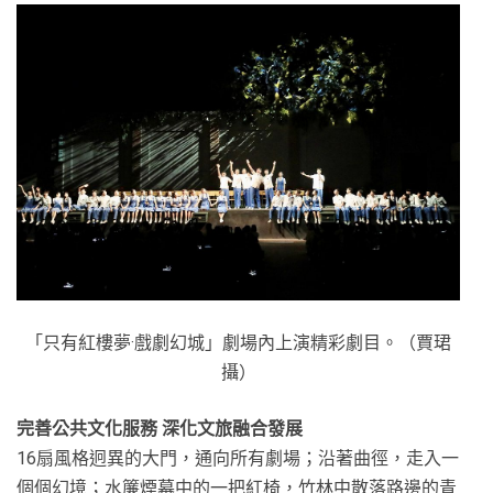
「只有紅樓夢·戲劇幻城」劇場內上演精彩劇目。（賈珺
攝）
完善公共文化服務 深化文旅融合發展
16扇風格迥異的大門，通向所有劇場；沿著曲徑，走入一
個個幻境；水簾煙幕中的一把紅椅，竹林中散落路邊的青