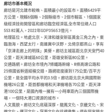
廊坊市基本概況
廊坊是河北建市較晚、面積最小的設區市。面積6429平
方公里，現轄6個縣、2個縣級市、2個市轄區、1個國家
級經濟技術開發區和廊坊臨空經濟區,全市常住總人口
553.82萬人，2022年GDP3565.3億元。
地理區位。地處北京、天津和雄安新區黃金三角之內，東
臨渤海，西望太行，南連冀中沃野，北倚京都燕山，享有
「京津走廊上的明珠」美譽。廊坊主城區距北京天安門40
公里，距天津城區60公里，距雄安新區80公里。
交通路網。廊坊全市境內7條鐵路幹線、8條高速公路和
25條國省幹道縱橫交錯，路網密度達到175公里/百平方
公里，是全國平均水平的3.5倍。廊坊距北京大興國際新
機場26公里，距首都機場和天津機場各70公里，距天津
港100公里，是國內唯一擁有一小時車距內三個國際機
場，一個特大港口資源的城市。
人文風貌。廊坊文化底蘊深厚，龍鳳文化、京畿文化、宋
遼文化、運河文化、窪澱文化在這裡彙集。還有屈家營古