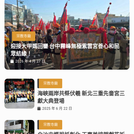
宗教寺廟
迎接大甲媽回鑾 台中霧峰無極紫雲宮善心和民
眾結緣！
2026 年 4 月 27 日
宗教寺廟
海峽兩岸共祭伏羲 新北三重先嗇宮三
獻大典登場
2025 年 6 月 22 日
宗教寺廟