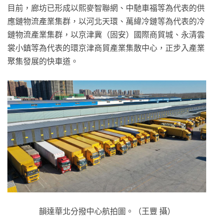
目前，廊坊已形成以熙麥智聯網、中馳車福等為代表的供
應鏈物流產業集群，以河北天環、萬緯冷鏈等為代表的冷
鏈物流產業集群，以京津冀（固安）國際商貿城、永清雲
裳小鎮等為代表的環京津商貿產業集散中心，正步入產業
聚集發展的快車道。
韻達華北分撥中心航拍圖。（王豐 攝）