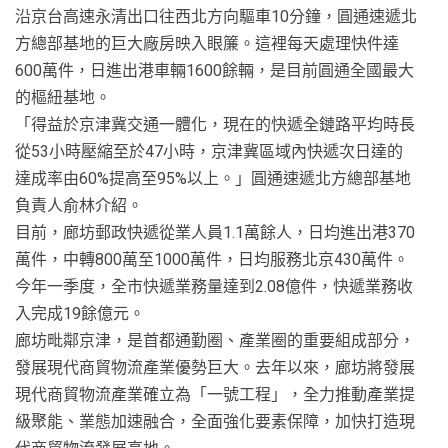
沿京台高速永清出口往西北方向驅車10分鐘，圓通速遞北
方總部基地的巨大廠房映入眼簾。這裡每天處理快件達
600萬件，日進出港車輛1600餘輛，是目前圓通全國最大
的樞紐基地。
「得益於京津冀交通一體化，現在的快遞全鏈路平均時長
從53小時壓縮至於47小時，京津冀區域內快遞次日達的
達成率由60%提高至95%以上。」圓通速遞北方總部基地
負責人俞林介紹。
目前，廊坊郵政快遞從業人員1.1萬餘人，日均進出港370
萬件，中轉800萬至1000萬件，日均服務北京430萬件。
今年一季度，全市快遞業務量達到2.08億件，快遞業務收
入完成19餘億元。
廊坊毗鄰京津，是首都通勤圈、產業圈的重要組成部分，
發展現代商貿物流產業優勢巨大。去年以來，廊坊將發展
現代商貿物流產業確立為「一號工程」，全力推動產業提
級聚能、業態加速融合，全面強化要素保障，加快打造現