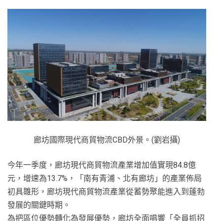
廊坊國際現代商貿物流CBD外景。(劉岩攝)
今年一季度，廊坊現代商貿物流產業增加值實現84.8億
元，增速為13.7%，「南有青浦、北有廊坊」的產業佈局
初具雛形，廊坊現代商貿物流產業從蓄勢聚能進入到蓬勃
發展的關鍵時期。
為把區位優勢轉化為發展優勢，廊坊全面唱響「全員抓招