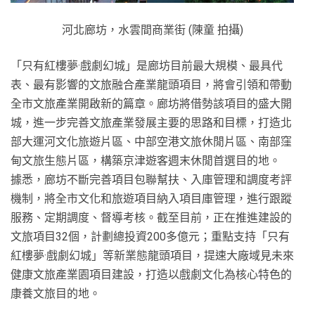
河北廊坊，水雲間商業街 (陳童 拍攝)
「只有紅樓夢·戲劇幻城」是廊坊目前最大規模、最具代
表、最有影響的文旅融合產業龍頭項目，將會引領和帶動
全市文旅產業開啟新的篇章。廊坊將借勢該項目的盛大開
城，進一步完善文旅產業發展主要的思路和目標，打造北
部大運河文化旅遊片區、中部空港文旅休閒片區、南部窪
甸文旅生態片區，構築京津遊客週末休閒首選目的地。
據悉，廊坊不斷完善項目包聯幫扶、入庫管理和調度考評
機制，將全市文化和旅遊項目納入項目庫管理，進行跟蹤
服務、定期調度、督導考核。截至目前，正在推進建設的
文旅項目32個，計劃總投資200多億元；重點支持「只有
紅樓夢·戲劇幻城」等新業態龍頭項目，提速大廠域見未來
健康文旅產業園項目建設，打造以戲劇文化為核心特色的
康養文旅目的地。