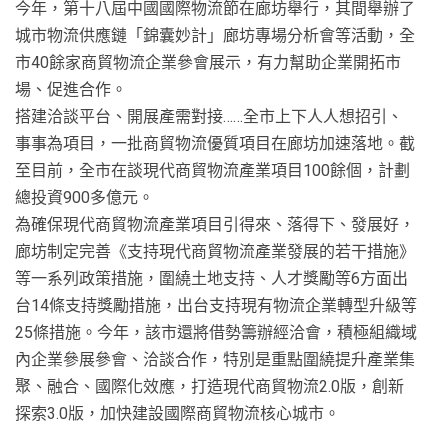
今年，第十八屆中國國際物流節在廊坊舉行，其間舉辦了
城市物流供應鏈「錦囊妙計」廊坊專場分析會等活動，全
市40餘家商貿物流企業參會展示，有力幫助企業開拓市
場、促進合作。
搭建洽談平台、開展產需對接……全市上下人人想招引、
事事為項目，一批商貿物流優質項目在廊坊加速落地。截
至目前，全市在談現代商貿物流產業項目100餘個，計劃
總投資900多億元。
為確保現代商貿物流產業項目引得來、落得下、發展好，
廊坊制定完善《支持現代商貿物流產業發展的若干措施》
等一系列政策措施，圍繞土地支持、人才獎勵等6方面出
台14條支持獎勵措施，出台支持現有物流企業轉型升級等
25條措施。今年，該市還將借勢籌辦經洽會，積極組織域
內企業參展參會、洽談合作，特別是重點圍繞提升產業集
聚、融合、國際化效應，打造現代商貿物流2.0版，創新
探索3.0版，加快建設國際商貿物流核心城市。