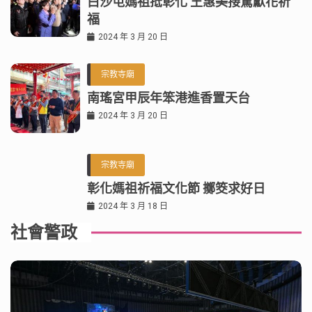
白沙屯媽祖抵彰化 王惠美接駕獻花祈
福
2024 年 3 月 20 日
宗教寺廟
南瑤宮甲辰年笨港進香置天台
2024 年 3 月 20 日
宗教寺廟
彰化媽祖祈福文化節 擲筊求好日
2024 年 3 月 18 日
社會警政