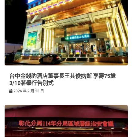
台中金錢豹酒店董事長王其俊病逝 享壽75歲
3/10將舉行告別式
2026 年 2 月 28 日