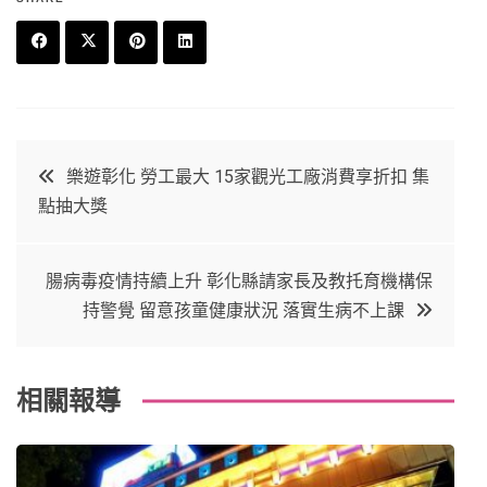
F
T
P
L
a
w
in
in
c
it
t
k
文
樂遊彰化 勞工最大 15家觀光工廠消費享折扣 集
e
t
e
e
點抽大獎
章
b
e
r
d
o
r
e
in
導
腸病毒疫情持續上升 彰化縣請家長及教托育機構保
o
s
持警覺 留意孩童健康狀況 落實生病不上課
覽
k
t
相關報導