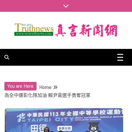
Skip
to
content
真言新聞網
真言新聞網
You are Here
Home
為全中運彰化隊加油 賴尹甯選手勇奪冠軍