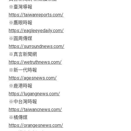
※臺灣導報
https://taiwanreports.com/
※鷹眼時報
https://eagleeyedaily.com/
※圓周傳媒
https://surroundnews.com/
※真言新聞網
https://wetruthnews.com/
※新一代時報
https://agesnews.com/
※鹿港時報
https://lugangnews.com/
※中台灣時報
https://taiwancnews.com/
※橘傳媒
https://orangesnews.com/