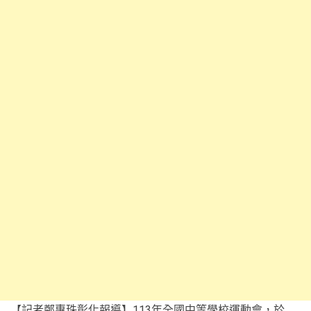
【記者鄭惠珠彰化報導】113年全國中等學校運動會，於