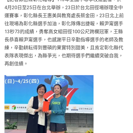
4月20日至25日在台北舉辦，23日於台北田徑場辦理全中
運賽事，彰化縣長王惠美與教育處長蔡金田，23日北上前
往現場為彰化縣選手加油，彰化隊傳出捷報，賴尹甯選手
13秒73的成績，勇奪高女組田徑100公尺跨欄冠軍，王縣
長恭喜賴尹甯選手，也感謝平日辛勤指導選手的老師及教
練，辛勤耕耘得到豐碩的果實特別甜美，且肯定彰化縣代
表隊表現傑出，為縣爭光，也期待選手們繼續突破自我，
再創佳績。