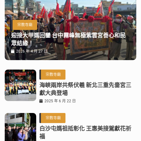
宗教寺廟
迎接大甲媽回鑾 台中霧峰無極紫雲宮善心和民
眾結緣！
2026 年 4 月 27 日
宗教寺廟
海峽兩岸共祭伏羲 新北三重先嗇宮三
獻大典登場
2025 年 6 月 22 日
宗教寺廟
白沙屯媽祖抵彰化 王惠美接駕獻花祈
福