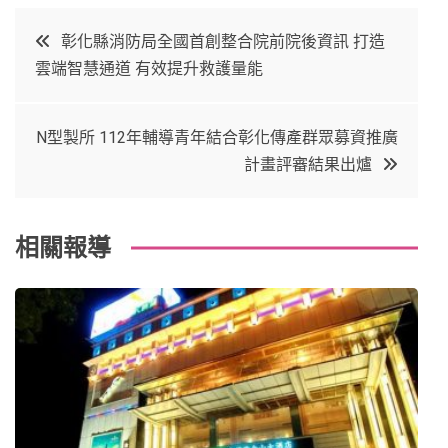
c
it
t
k
文
彰化縣消防局全國首創整合院前院後資訊 打造
e
t
e
e
雲端智慧通道 有效提升救護量能
章
b
e
r
d
o
r
e
in
導
N型製所 112年輔導青年結合彰化傳產群眾募資推廣
o
s
計畫評審結果出爐
覽
k
t
相關報導