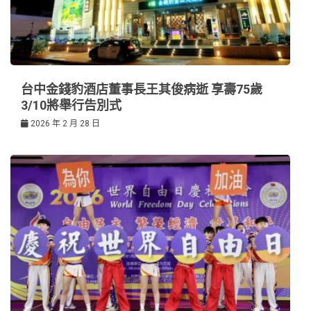
台中金錢豹酒店董事長王其俊病逝 享壽75歲
3/10將舉行告別式
2026 年 2 月 28 日