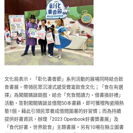
文化局表示，「彰化書香節」系列活動的展場同時結合飲
食書展，帶領民眾沉浸式感受豐富飲食文化；「食在有選
擇」為闖關猜謎遊戲，結合「充食閱讀力‧借書換好禮」
活動，答對闖關猜謎並借閱50本書籍，即可獲贈陶瓷隔熱
墊1個，藉此引領民眾養成借閱圖書的好習慣；而為持續
提供好書資訊，辦理「2023 Openbook好書獎書展」及
「食代好書‧世界飲食」主題書展。另有10場在縣立圖書