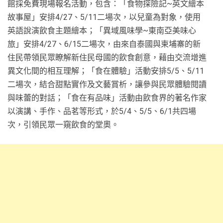
館採免費現場報名活動，包含：「食物探險記~英文繪本
故事屋」安排4/27、5/11二場次，以兒童為對象，使用
英語說演飲食主題繪本；「異域風味學~東南亞美味心
旅」安排4/27、6/15二場次，由來自泰國與柬埔寨的新
住民帶領民眾瞭解新住民母國的飲食創意，藉由交流增進
異文化間的相互理解；「食在體驗」活動安排5/5、5/11
二場次，結合甜點實作及文藝賞析，讓參與民眾體驗閱讀
與味蕾的對話；「食在有品味」活動由飲食界的著名作家
以演講、手作、品茗等形式，於5/4、5/5、6/1共四場
次，引領民眾一窺飲食的堂奧。