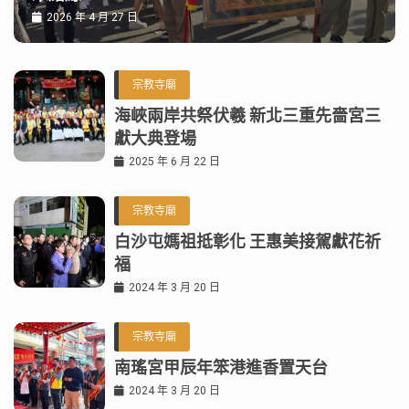
2026 年 4 月 27 日
宗教寺廟
海峽兩岸共祭伏羲 新北三重先嗇宮三
獻大典登場
2025 年 6 月 22 日
宗教寺廟
白沙屯媽祖抵彰化 王惠美接駕獻花祈
福
2024 年 3 月 20 日
宗教寺廟
南瑤宮甲辰年笨港進香置天台
2024 年 3 月 20 日