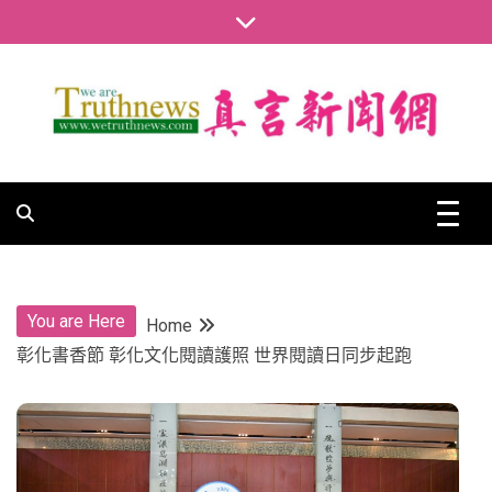
Skip
to
content
真言新聞網
真言新聞網
You are Here
Home
彰化書香節 彰化文化閱讀護照 世界閱讀日同步起跑