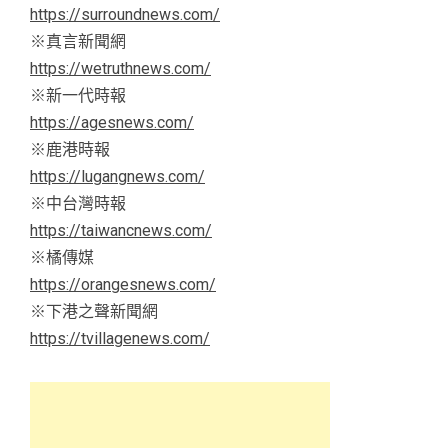
https://surroundnews.com/
※真言新聞網
https://wetruthnews.com/
※新一代時報
https://agesnews.com/
※鹿港時報
https://lugangnews.com/
※中台灣時報
https://taiwancnews.com/
※橘傳媒
https://orangesnews.com/
※下港之聲新聞網
https://tvillagenews.com/