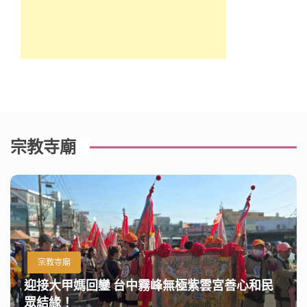
宗教寺廟
宗教寺廟
迎接大甲媽回鑾 台中霧峰無極紫雲宮善心和民
眾結緣！