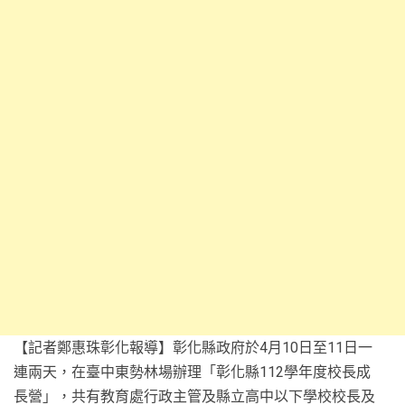
【記者鄭惠珠彰化報導】彰化縣政府於4月10日至11日一
連兩天，在臺中東勢林場辦理「彰化縣112學年度校長成
長營」，共有教育處行政主管及縣立高中以下學校校長及