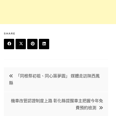
SHARE
F
T
P
L
a
w
in
in
c
it
t
k
文
「同根祭初祖、同心築夢圓」 媒體走訪陝西鳳
e
t
e
e
縣
章
b
e
r
d
o
r
e
in
導
機車改管認證制度上路 彰化縣提醒車主把握今年免
o
s
費預約檢測
k
t