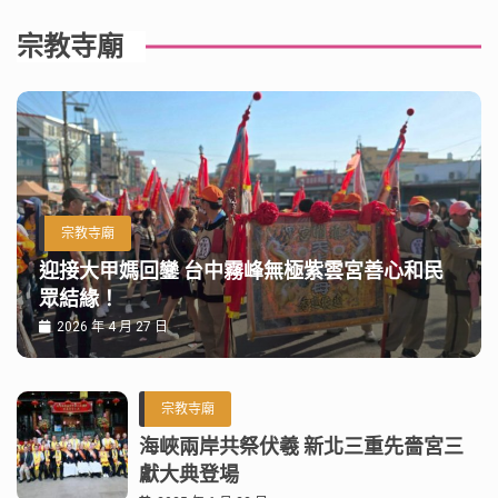
宗教寺廟
宗教寺廟
迎接大甲媽回鑾 台中霧峰無極紫雲宮善心和民
眾結緣！
2026 年 4 月 27 日
宗教寺廟
海峽兩岸共祭伏羲 新北三重先嗇宮三
獻大典登場