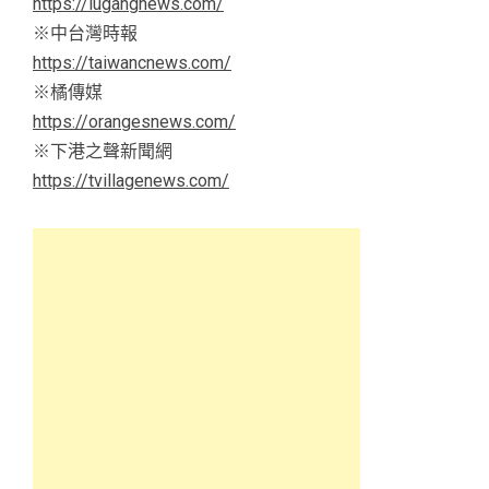
https://lugangnews.com/
※中台灣時報
https://taiwancnews.com/
※橘傳媒
https://orangesnews.com/
※下港之聲新聞網
https://tvillagenews.com/