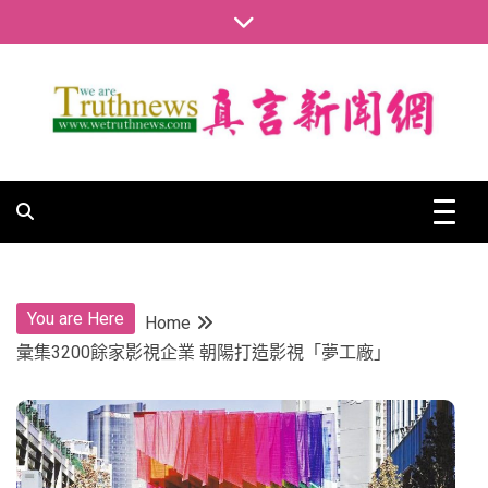
Skip
to
content
真言新聞網
真言新聞網
You are Here
Home
彙集3200餘家影視企業 朝陽打造影視「夢工廠」