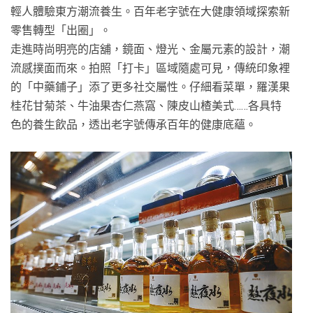
輕人體驗東方潮流養生。百年老字號在大健康領域探索新
零售轉型「出圈」。
走進時尚明亮的店舖，鏡面、燈光、金屬元素的設計，潮
流感撲面而來。拍照「打卡」區域隨處可見，傳統印象裡
的「中藥鋪子」添了更多社交屬性。仔細看菜單，羅漢果
桂花甘菊茶、牛油果杏仁燕窩、陳皮山楂美式……各具特
色的養生飲品，透出老字號傳承百年的健康底蘊。