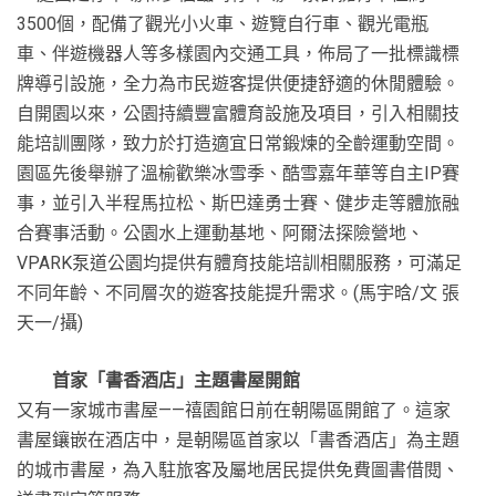
3500個，配備了觀光小火車、遊覽自行車、觀光電瓶
車、伴遊機器人等多樣園內交通工具，佈局了一批標識標
牌導引設施，全力為市民遊客提供便捷舒適的休閒體驗。
自開園以來，公園持續豐富體育設施及項目，引入相關技
能培訓團隊，致力於打造適宜日常鍛煉的全齡運動空間。
園區先後舉辦了溫榆歡樂冰雪季、酷雪嘉年華等自主IP賽
事，並引入半程馬拉松、斯巴達勇士賽、健步走等體旅融
合賽事活動。公園水上運動基地、阿爾法探險營地、
VPARK泵道公園均提供有體育技能培訓相關服務，可滿足
不同年齡、不同層次的遊客技能提升需求。(馬宇晗/文 張
天一/攝)
首家「書香酒店」主題書屋開館
又有一家城市書屋——禧園館日前在朝陽區開館了。這家
書屋鑲嵌在酒店中，是朝陽區首家以「書香酒店」為主題
的城市書屋，為入駐旅客及屬地居民提供免費圖書借閱、