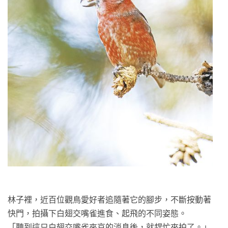
林子裡，近百位觀鳥愛好者追隨著它的腳步，不斷按動著
快門，拍攝下白翅交嘴雀進食、起飛的不同姿態。
「聽到這只白翅交嘴雀來京的消息後，就趕忙來拍了。」