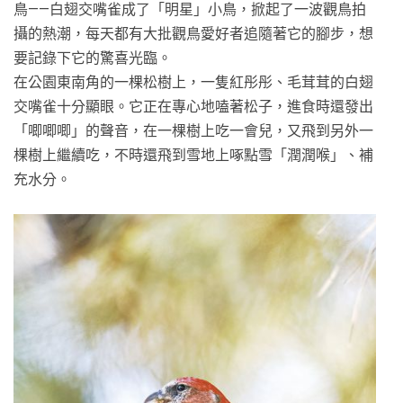
鳥——白翅交嘴雀成了「明星」小鳥，掀起了一波觀鳥拍
攝的熱潮，每天都有大批觀鳥愛好者追隨著它的腳步，想
要記錄下它的驚喜光臨。
在公園東南角的一棵松樹上，一隻紅彤彤、毛茸茸的白翅
交嘴雀十分顯眼。它正在專心地嗑著松子，進食時還發出
「唧唧唧」的聲音，在一棵樹上吃一會兒，又飛到另外一
棵樹上繼續吃，不時還飛到雪地上啄點雪「潤潤喉」、補
充水分。