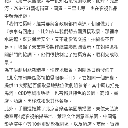
花》《第一次擁抱》等一批知名電視劇取景。此外，亮馬
河、798-751藝術街區、國貿、三里屯等，也在影視作品
中頻頻出鏡。
「我們拍攝時，經常要與各政府部門溝通，朝陽做到了
『事事有回應』。比如去年我們想去國貿橋取景，那裡車
水馬龍，既要保證安全，又不能影響交通，拍攝很不容
易。」壞猴子營業電影製作總監廖圓圓表示，在朝陽區相
關部門的協調下，他們很快制定了拍攝方案，順利完成取
景。
為了讓劇組能夠精準、快速地取景，朝陽區日前發佈了
《北京市朝陽區影視拍懾服務手冊》。它如同一個錦囊，
提供11大類近百個取景地點位供劇組參考。其中既包括亮
馬河、CBD等城市地標，也有獨具特色的公園、商超、書
店、酒店、黑珍珠和米其林餐廳。
此外，手冊還推薦了北京音樂產業園展播廳、東億天弘演
播室等4處影視拍攝基地，萊錦文化創意產業園、中國電
影導演中心等10個重點影視園區，以及酒店、商超、實體