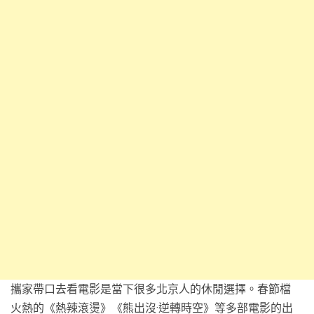
攜家帶口去看電影是當下很多北京人的休閒選擇。春節檔
火熱的《熱辣滾燙》《熊出沒·逆轉時空》等多部電影的出