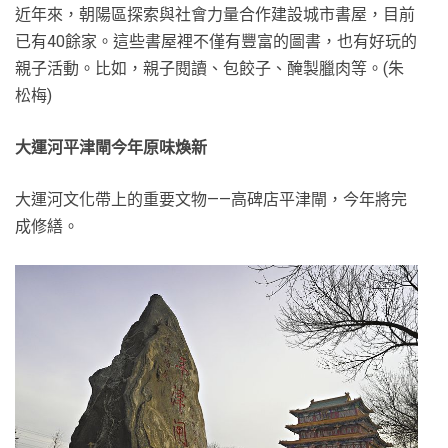
近年來，朝陽區探索與社會力量合作建設城市書屋，目前
已有40餘家。這些書屋裡不僅有豐富的圖書，也有好玩的
親子活動。比如，親子閱讀、包餃子、醃製臘肉等。(朱
松梅)
大運河平津閘今年原味煥新
大運河文化帶上的重要文物——高碑店平津閘，今年將完
成修繕。