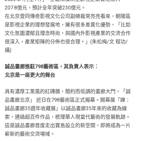
207.8億元，預計全年突破230億元。
在北京壹同傳奇影視文化公司副總裁常亮亮看來，朝陽區
是影視企業的理想發展地，擁有很多差異化優勢，「比如
文化氛圍濃郁且理念時尚，與國內外影視產業的交流合作
很深入，產業矩陣的分佈也很合理。」(朱松梅/文 程功/
攝)
誠品畫廊進駐798藝術區，其負責人表示：
北京是一座更大的舞台
具有濃厚工業風的紅磚牆，簡約而低調的畫廊大門，「誠
品畫廊北京」 近日在798藝術區正式揭幕。開幕展「鑠：
誠品畫廊35週年收藏展」以誠品畫廊35年來的收藏為線
索，通過超百件作品，梳理華人現當代藝術的發展軌跡。
這是誠品畫廊首度走出寶島設立的新空間，即將成為一片
嶄新的藝術交流場域。