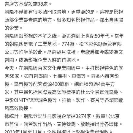
書店等基礎設施38處。
朝陽不僅擁有很多熱門取景地，更重要的是，這裡是影視
頭部企業最青睞的地方。很多知名影視作品，都出自朝陽
的企業。
朝陽區跟影視的不解之緣，要追溯到上世紀50年代。當年
的朝陽區是電子工業基地，774廠、松下彩色顯像管有限
公司等均坐落於此。歷經歲月洗禮，老廠房如今蝶變為文
創園，成為影視企業入駐的首選地。
今天，在朝陽區百家文化產業園區中，主打影視特色的就
有58家，如首創郎園、七棵樹、東億等。園區內擁有影
棚、錄音棚等配套資源400餘個，總面積超過4萬平方
米，其中還包括國際最高認證標準的杜比全景聲混錄棚、
中影CINITY認證調色棚等，拍攝、製作、審片等各環節能
夠高效銜接。
據統計，朝陽登記註冊影視企業達3274家，數量居北京
市首位，涵蓋製作出品、宣傳營銷、放映播出等各環節。
2023年1月至11月，全區規模以上影視企業實現收入