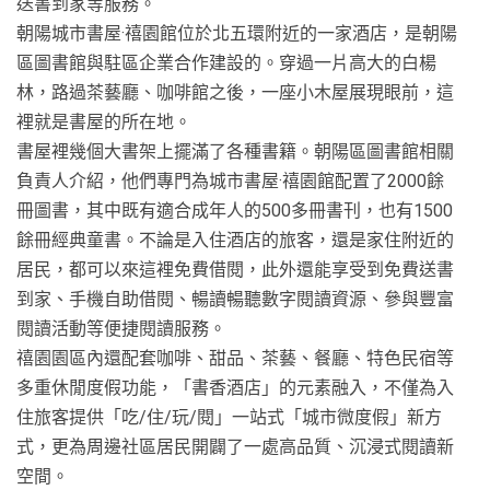
送書到家等服務。
朝陽城市書屋·禧園館位於北五環附近的一家酒店，是朝陽
區圖書館與駐區企業合作建設的。穿過一片高大的白楊
林，路過茶藝廳、咖啡館之後，一座小木屋展現眼前，這
裡就是書屋的所在地。
書屋裡幾個大書架上擺滿了各種書籍。朝陽區圖書館相關
負責人介紹，他們專門為城市書屋·禧園館配置了2000餘
冊圖書，其中既有適合成年人的500多冊書刊，也有1500
餘冊經典童書。不論是入住酒店的旅客，還是家住附近的
居民，都可以來這裡免費借閱，此外還能享受到免費送書
到家、手機自助借閱、暢讀暢聽數字閱讀資源、參與豐富
閱讀活動等便捷閱讀服務。
禧園園區內還配套咖啡、甜品、茶藝、餐廳、特色民宿等
多重休閒度假功能，「書香酒店」的元素融入，不僅為入
住旅客提供「吃/住/玩/閱」一站式「城市微度假」新方
式，更為周邊社區居民開闢了一處高品質、沉浸式閱讀新
空間。