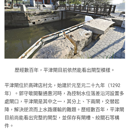
歷經數百年，平津閘目前依然能看出閘型模樣。
平津閘位於高碑店村北，始建於元至元二十九年（1292
年）。郭守敬開鑿通惠河時，為控制水位落差沿河設置多
處閘口，平津閘是其中之一，其分上、下兩閘，交替起
降，解決逆流而上水路運輸的難題。歷經數百年，平津閘
目前尚能看出完整的閘型，並保存有閘槽、絞關石等構
件。