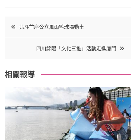
a
w
in
in
c
it
t
k
文
北斗首座公立風雨籃球場動土
e
t
e
e
章
b
e
r
d
四川綿陽「文化三推」活動走進廈門
o
r
e
in
導
o
s
覽
k
t
相關報導