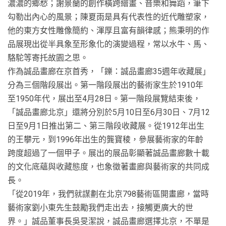
濃濃的鄉愁；謝景蘭的創作橫跨繪畫、音樂和舞蹈，筆下
勾勒出內心的風景；陳夏雨是具有代表性的近代雕塑家，
他的東方女性雕像簡約、渾厚且富有韻律感；熊秉明的作
品展現出從半具象至形象化的演變過程，常以水牛、馬、
駱駝等寄托故園之思。
作為誠品畫廊在京首秀，「鑠：誠品畫廊35週年收藏展」
分為三個階段展出。第一階段展出的藝術家生於1910年
至1950年代，展出至4月28日。第一階段展覽結束後，
「誠品畫廊北京」還將分別於5月10日至6月30日、7月12
日至9月1日推出第二、第三階段收藏展。從1912年出生
的王攀元，到1996年出生的龔寶稜，參展藝術家的年齡
跨度超過了一個甲子。展出的展品彰顯著誠品畫廊數十載
的文化底蘊與收藏態度，也象徵著畫廊與藝術家的共同成
長。
「從2019年，我們就謀劃在北京798藝術區開畫廊，當時
藝術家劉小東先生鼓勵我們走出去，接觸更廣大的世
界。」誠品董事長吳旻潔說，誠品畫廊選擇北京，不單是