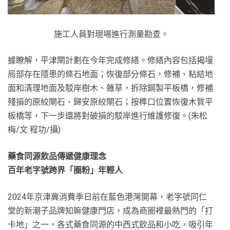
施工人員對現場進行測量勘查。
據瞭解，平津閘計劃在今年完成修繕。修繕內容包括揭墁
局部存在隱患的條石地面；恢復部分條石，修補、粘結地
面和清理地面及駁岸樹木、雜草，拆除鋼製平板橋，修補
殘損的原絞閘石、歸安原絞閘石；按榫口位置恢復木質平
板橋等，下一步還將對破損的駁岸進行維護修復。(朱松
梅/文 程功/攝)
藥食同源飲品傳遞健康理念
百年老字號跨界「圈粉」年輕人
2024年京津冀消費季日前在藍色港灣開幕，老字號同仁
堂的新潮子品牌知嘛健康門店，成為商圈裡最熱門的「打
卡地」之一，各式藥食同源的中西式飲品和小吃，吸引年