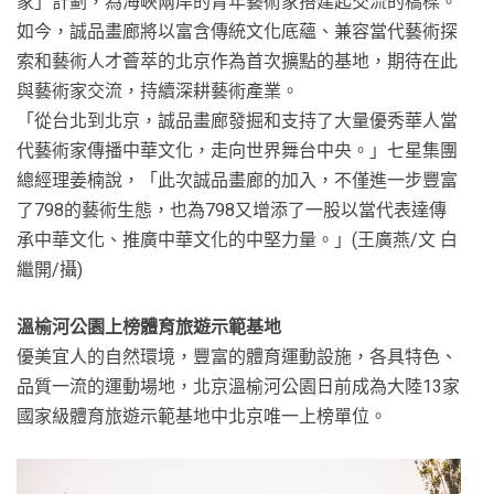
家」計劃，為海峽兩岸的青年藝術家搭建起交流的橋樑。
如今，誠品畫廊將以富含傳統文化底蘊、兼容當代藝術探
索和藝術人才薈萃的北京作為首次擴點的基地，期待在此
與藝術家交流，持續深耕藝術產業。
「從台北到北京，誠品畫廊發掘和支持了大量優秀華人當
代藝術家傳播中華文化，走向世界舞台中央。」七星集團
總經理姜楠說，「此次誠品畫廊的加入，不僅進一步豐富
了798的藝術生態，也為798又增添了一股以當代表達傳
承中華文化、推廣中華文化的中堅力量。」(王廣燕/文 白
繼開/攝)
溫榆河公園上榜體育旅遊示範基地
優美宜人的自然環境，豐富的體育運動設施，各具特色、
品質一流的運動場地，北京溫榆河公園日前成為大陸13家
國家級體育旅遊示範基地中北京唯一上榜單位。