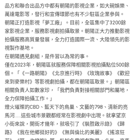
品方和聯合出品方中都有朝陽的影視企業，如大碗娛樂、
萬達電影等，發行和宣傳環節也有不少駐區企業參與。
朝陽正打造影視「夢工廠」。目前，全區集中了3200餘
家影視企業，服務影視劇拍攝取景。朝陽正大力推動影視
拍懾服務高質量發展，全力打造國際一流、大陸領先的影
視製作基地。
在朝陽遇見劇組，是件習以為常的事。
僅在2023年，朝陽區就服務保障相關影視拍攝點位500餘
個。「《一路朝陽》《北京進行時》《玫瑰故事》《歡迎
來到麥樂村》等影視劇拍攝，都在朝陽區取景。」朝陽區
相關負責人如數家珍，「我們負責對接相關部門和屬地，
全力保障拍攝工作。」
燈火璀璨的CBD、藍天下的鳥巢、文藝的798、清新的亮
馬河……這些城市景觀都經常在影視劇中出現。就拿望京
小街來說，開街才幾年，就吸引了《裝腔啟示錄》《歸
路》《我在他鄉挺好的》《無與倫比的美麗》《搖滾狂