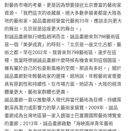
對藝術市場的考量，更是因為想要接近北京豐富的藝術家
資源。「我們這次的收藏展，絕大多數參展者都是大陸各
地的藝術家。誠品畫廊經營當代藝術35年，應該走向更大
的舞台，北京就是這座更大的舞台。」
對誠品畫廊執行總監趙琍而言，誠品畫廊來到798藝術區
是一個「美夢成真」的時刻。「北京是一座文化古都、藝
術之都。早在2002年，我曾來到798藝術區，漫步在這
裡，我當時想過誠品畫廊什麼時候有機會來到這個園區，
擁有屬於自己的包豪斯風格的空間，那該有多好。」關於
誠品畫廊對年輕藝術家的選擇，趙琍說，年輕藝術家需要
具有原創性和持續性。在市場方面，她認為，大陸的經濟
體量更大，藝術家群體也更廣。
誠品畫廊一直以推動華人現代與當代藝術為目標，持續策
劃深具潛力或影響力的華人藝術家展覽。2009年，誠品
畫廊成為台灣地區第一家入選瑞士巴塞爾國際藝術博覽會
的畫廊；2013年，誠品畫廊啟動「海峽兩岸青年藝術