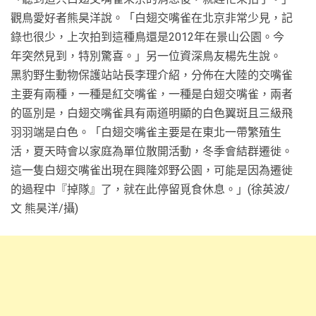
觀鳥愛好者熊昊洋說。「白翅交嘴雀在北京非常少見，記
錄也很少，上次拍到這種鳥還是2012年在景山公園。今
年突然見到，特別驚喜。」另一位資深鳥友楊先生說。
黑豹野生動物保護站站長李理介紹，分佈在大陸的交嘴雀
主要有兩種，一種是紅交嘴雀，一種是白翅交嘴雀，兩者
的區別是，白翅交嘴雀具有兩道明顯的白色翼斑且三級飛
羽羽端是白色。「白翅交嘴雀主要是在東北一帶繁殖生
活，夏天時會以家庭為單位散開活動，冬季會結群遷徙。
這一隻白翅交嘴雀出現在興隆郊野公園，可能是因為遷徙
的過程中『掉隊』了，就在此停留覓食休息。」(徐英波/
文 熊昊洋/攝)