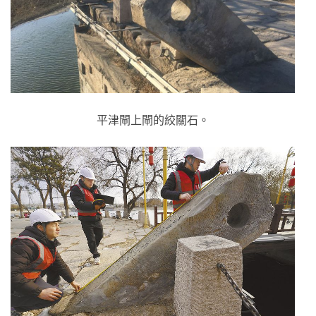
平津閘上閘的絞關石。