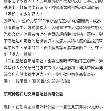
雖繁必不敢省人工，品味雖貴必不敢減物力」百年古訓的
基礎上，打造健康新玩法，通過新穎的風格和新潮產品
「圈粉」不少年輕人。
去年8月，位於北京CBD核心區的正大中心店開業，成為
品牌首家生活方式體驗店。店舖首次在大健康場景中融入
汽車文化，消費者可以在真實的超級跑車座椅上落座，腳
下就是透明可視的超級賽道。充滿未來科技感的酷炫跑車
與中醫館、草本飲品、養生膳食等元素跨界融合，引來不
少「潮人」體驗。
「同仁堂是百年老字號，也要在新時代不斷守正創新，通
過年輕人喜聞樂見的方式提供大健康服務，傳播中醫藥傳
統文化和健康養生理念，進一步推動中醫藥高質量發
展。」韓璐說。(楊天悅/文 武亦彬/攝)
京城稀客白翅交嘴雀落腳興隆公園
近日，在朝陽區興隆郊野公園，一隻在北京非常少見的小