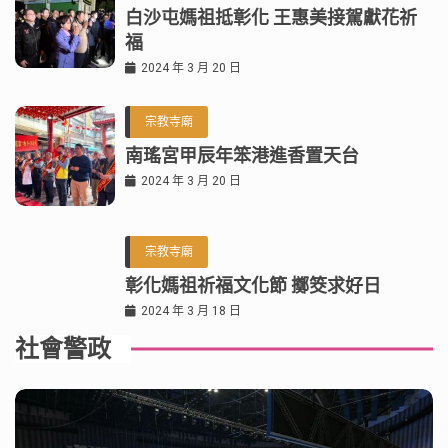
白沙屯媽祖抵彰化 王惠美接駕獻花祈
福
2024 年 3 月 20 日
宗教寺廟
南瑤宮甲辰年笨港進香置天台
2024 年 3 月 20 日
宗教寺廟
彰化媽祖祈福文化節 擲筊求好日
2024 年 3 月 18 日
社會警政