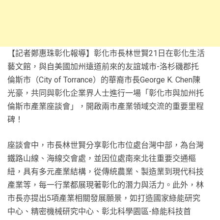
【記者鄭惠珠彰化報導】彰化市長林世賢21日在彰化生活
藝文館，與自美國加州遠道前來的友誼城市-洛杉磯郡托
倫斯市（City of Torrance）的華裔市長George K. Chen陳
光豪，共同與彰化企業界人士進行一場「彰化市與加州托
倫斯市產業座談會」，開啟兩市產業領域交流的重要里程
碑！
座談會中，市長林世賢分享彰化市位處台灣中部，為台灣
鐵路山線、海線交會處，並因位處南來北往重要交通樞
紐，具有多元產業結構，從傳統農業、製造業到現代科技
產業等，每一行業都展現著彰化的潛力與活力。此外，林
市長亦提出5項產業相關發展願景，如打造國家綠能研究
中心、精密機械研究中心、彰北科學園區-綠能科技首