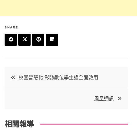
SHARE
F
T
P
L
a
w
in
in
c
it
t
k
文
校園智慧化 彰縣數位學生證全面啟用
e
t
e
e
章
b
e
r
d
鳳凰通訊
o
r
e
in
導
o
s
覽
k
t
相關報導