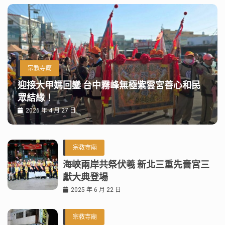
宗教寺廟
迎接大甲媽回鑾 台中霧峰無極紫雲宮善心和民
眾結緣！
2026 年 4 月 27 日
宗教寺廟
海峽兩岸共祭伏羲 新北三重先嗇宮三
獻大典登場
2025 年 6 月 22 日
宗教寺廟