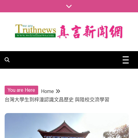
Skip
to
content
真言新聞網
真言新聞網
You are Here
Home
台灣大學生到梓潼認識文昌歷史 與陸校交流學習