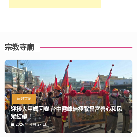
宗教寺廟
宗教寺廟
迎接大甲媽回鑾 台中霧峰無極紫雲宮善心和民
眾結緣！
2026 年 4 月 27 日