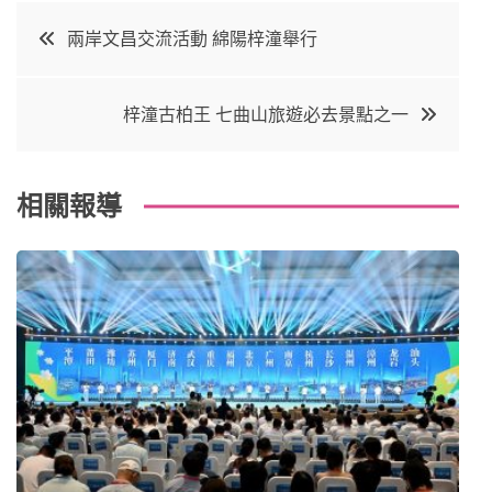
c
it
t
k
文
兩岸文昌交流活動 綿陽梓潼舉行
e
t
e
e
章
b
e
r
d
梓潼古柏王 七曲山旅遊必去景點之一
o
r
e
in
導
o
s
覽
k
t
相關報導