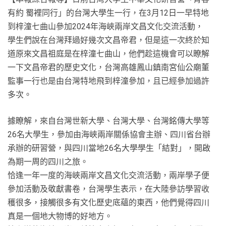
有約 蜀裡同行」的台灣大學生一行，在3月12日一早特地
到梓潼七曲山參加2024年海峽兩岸文昌文化交流活動，
學生們說在台灣拜過好幾次文昌帝君，但是這一次終於知
道原來文昌祖庭是在梓潼七曲山，他們趁這機會可以瞭解
一下文昌帝君的歷史文化，台灣高雄鳳山鎮南宮仙公廟董
監事一行也是由台灣特地飛到梓潼參加，且已經參加過許
多次。
據瞭解，來自台灣世新大學、台灣大學、台灣銘傳大學等
26名大學生，參加由海峽兩岸關係協會主辦、四川省台辦
承辦的研習營，與四川當地26名大學學生「結對」，開啟
為期一周的四川之旅。
恰逢一年一度的海峽兩岸文昌文化交流活動，兩岸學子便
參加活動及敬獻書卷，台灣學生表示，在大陸參訪學習收
穫很多，接觸很多有文化歷史底蘊的東西，他們覺得四川
真是一個地大物博的好地方。