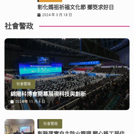
彰化媽祖祈福文化節 擲筊求好日
2024 年 3 月 18 日
社會警政
社會警政
綿陽科博會開幕展現科技與創新
2024 年 11 月 6 日
社會警政
彰縣落實自主防火管理 關心移工居住