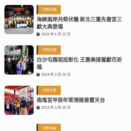
宗教寺廟
海峽兩岸共祭伏羲 新北三重先嗇宮三
獻大典登場
2025 年 6 月 22 日
宗教寺廟
白沙屯媽祖抵彰化 王惠美接駕獻花祈
福
2024 年 3 月 20 日
宗教寺廟
南瑤宮甲辰年笨港進香置天台
2024 年 3 月 20 日
宗教寺廟