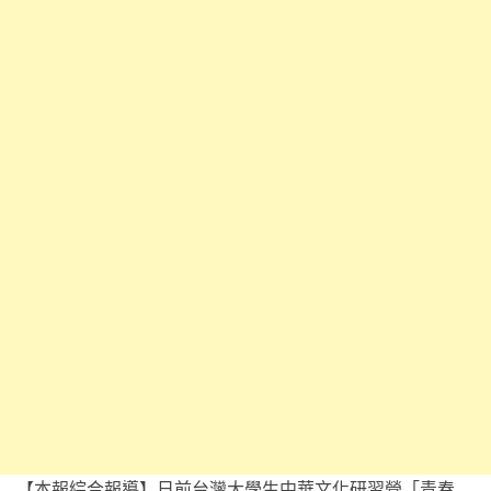
【本報綜合報導】日前台灣大學生中華文化研習營「青春