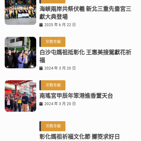
海峽兩岸共祭伏羲 新北三重先嗇宮三
獻大典登場
2025 年 6 月 22 日
宗教寺廟
白沙屯媽祖抵彰化 王惠美接駕獻花祈
福
2024 年 3 月 20 日
宗教寺廟
南瑤宮甲辰年笨港進香置天台
2024 年 3 月 20 日
宗教寺廟
彰化媽祖祈福文化節 擲筊求好日