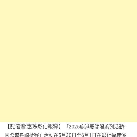
【記者鄭惠珠
報導】
彰化
「2025鹿港慶端陽系列活動-
國際龍舟錦標賽」活動在5月30日至6月1日在彰化福鹿溪