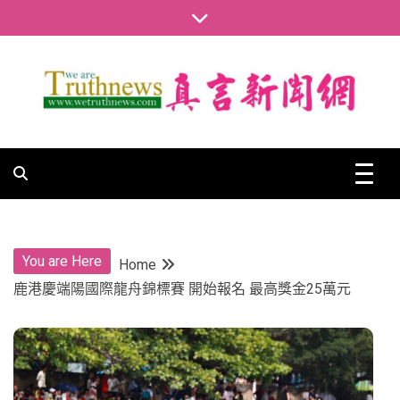
Skip
to
content
真言新聞網
真言新聞網
You are Here
Home
鹿港慶端陽國際龍舟錦標賽 開始報名 最高獎金25萬元