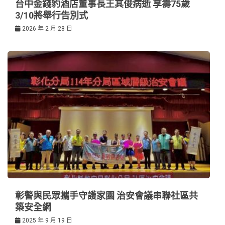
台中金錢豹酒店董事長王其俊病逝 享壽75歲
3/10將舉行告別式
2026 年 2 月 28 日
彰警與民眾攜手守護家園 治安會議串聯社區共
築安全網
2025 年 9 月 19 日