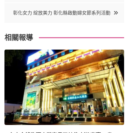
o
r
e
in
導
彰化女力 綻放美力 彰化縣啟動婦女節系列活動
o
s
覽
k
t
相關報導