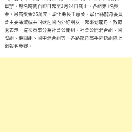
舉辦，報名時間自即日起至3月24日截止，各組第1名獎
金，最高獎金25萬元，彰化縣長王惠美、彰化縣龍舟委員
會主委凃淑媚共同歡迎國內外好朋友一起來划龍舟。教育
處表示，這次賽事分為社會公開組、社會公開混合組、國
際組、機關組、國中混合組等，各路龍舟高手趕快組隊上
網報名參賽。