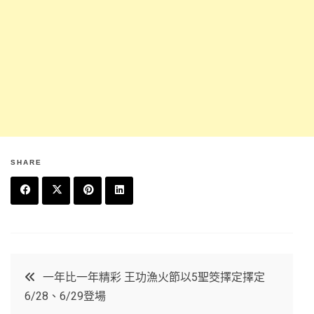
SHARE
F
T
P
L
a
w
in
in
c
it
t
k
文
一年比一年精彩 王功漁火節以5聖筊擇定擇定
e
t
e
e
6/28、6/29登場
章
b
e
r
d