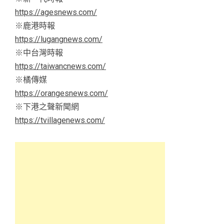
https://agesnews.com/
※鹿港時報
https://lugangnews.com/
※中台灣時報
https://taiwancnews.com/
※橘傳媒
https://orangesnews.com/
※下港之聲新聞網
https://tvillagenews.com/