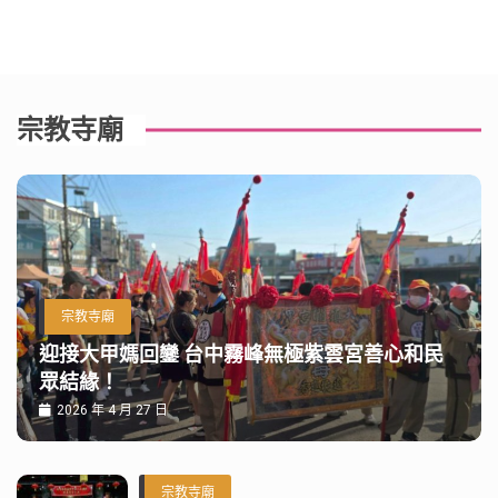
宗教寺廟
宗教寺廟
迎接大甲媽回鑾 台中霧峰無極紫雲宮善心和民
眾結緣！
2026 年 4 月 27 日
宗教寺廟