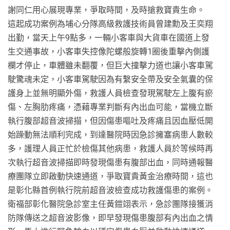
謝同仁用心展現專業，爭取時間，及時搶救寶貴生命。
這起成功案例為埔心分隊高級救護技術員曾建勳及王奕翔
出勤，當天上午9點多，一輛小客車與大貨車在國道上發
生交通事故，小客車失控像陀螺般旋轉1圈後重擊內側護
欄才停止，車體雖未翻覆，但巨大撞擊力道也讓小客車駕
駛驚魂未定，小客車駕駛因為有繫安全帶及安全氣囊的保
護身上並無明顯外傷，救護人員檢查發現駕駛左上腹有瘀
傷、左胸肋疼痛，憑藉專業判斷有內出血可能，當機立斷
執行腹部超音波掃描，但因傷患嘔吐及疼痛且因血壓低開
始躁動無法順利完成，到達醫院時因急診擁塞病患人數較
多，護理人員正忙於檢傷其他病患，救護人員於等候時再
次執行超音波掃描即時發現傷患有腹部出血，同時通報醫
療團隊立即啟動快速通道，爭取寶貴黃金治療時間，這也
是彰化縣首例執行院前超音波檢查成功救護傷患的案例。
衛福部彰化醫院急診室主任黃鎧翊表示，急診團隊接獲消
防隊傳送之超音波影像，即早發現傷患腹部有內出血之情