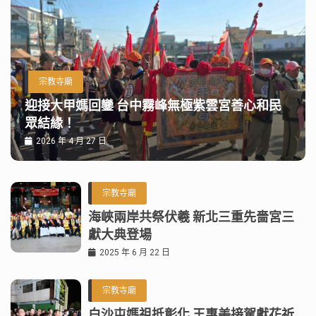
宗教寺廟
迎接大甲媽回鑾 台中霧峰無極紫雲宮善心和民
眾結緣！
2026 年 4 月 27 日
宗教寺廟
海峽兩岸共祭伏羲 新北三重先嗇宮三
獻大典登場
2025 年 6 月 22 日
宗教寺廟
白沙屯媽祖抵彰化 王惠美接駕獻花祈