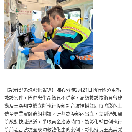
【記者鄭惠珠彰化報導】埔心分隊2月21日執行國道車禍
救護案件，因傷患生命徵象不穩定，高級救護技術員曾建
勳及王奕翔當機立斷執行腹部超音波掃描並即時將影像上
傳至專業醫師群組判讀，研判為腹部內出血，立刻通知醫
院啟動快速通道，爭取黃金治療時間，為彰化縣首例執行
院前超音波檢查成功救護傷患的案例，彰化縣長王惠美感