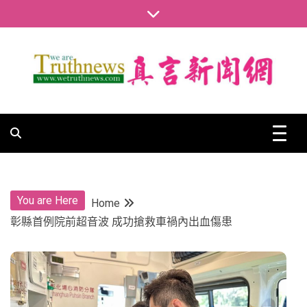
Skip
to
content
真言新聞網
真言新聞網
You are Here
Home
彰縣首例院前超音波 成功搶救車禍內出血傷患