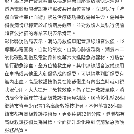
形，馬上進行緊急輸血以穩定傷患血壓並啟動快速通道，
透過電腦斷層確認為脾臟破裂出血位置後，立即執行「脾
臟血管栓塞止血術」緊急治療成功挽救傷患生命，傷患手
術後病情已穩定於加護病房觀察，並對救護人員執行院前
超音波掃描的專業表現表示肯定。
彰化縣消防局表示，消防局救護車配置無線超音波儀、12
導程心電圖機、自動給氧機、自動心肺復甦機、潮氣末二
氧化碳監測儀及電動骨針機等六大進階急救器材，打造智
能行動急診室，全方位搶救生命。其中無線超音波儀應用
在車禍或其他重大創傷造成的傷患，可以精準判斷傷患有
無內出血，高級救護技術員在懷疑傷患有內出血時就可視
狀況使用，大大提升了急救效能。為了提升救護量能，消
防局今年辦理首批高級救護技術員訓練，屆時彰化縣26個
鄉鎮市皆至少配置1名高級救護技術員，不但落實26個鄉
鎮市都有高級救護技術員，更要達到32個分隊，隊隊都有
高級救護技術員為目標，全面提升彰化縣到院前緊急救護
服務品質。