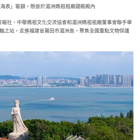
昭海表」匾額，懸掛於湄洲媽祖祖廟寢殿殿內
日報社、中華媽祖文化交流協會和湄洲媽祖祖廟董事會聯手舉
壓軸之站，走進福建省莆田市湄洲島，聚焦全國重點文物保護