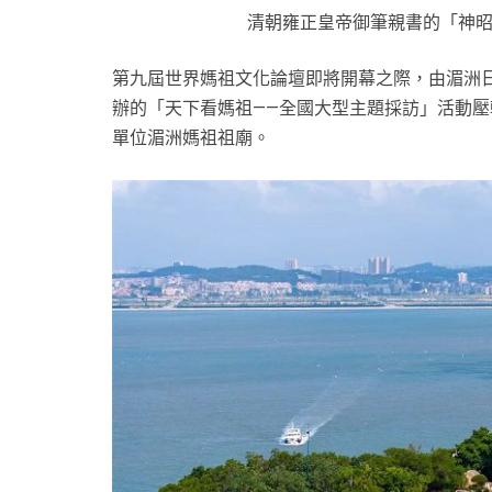
清朝雍正皇帝御筆親書的「神
第九屆世界媽祖文化論壇即將開幕之際，由湄洲
辦的「天下看媽祖——全國大型主題採訪」活動
單位湄洲媽祖祖廟。