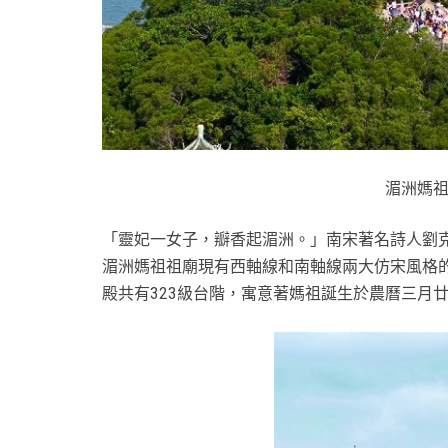
湄洲媽
「靈妃一女子，瓣香起湄洲。」南宋著名詩人劉
湄洲媽祖祖廟現有西軸線和南軸線兩大仿宋風格
殿共有323級台階，寓意著媽祖誕生於農曆三月