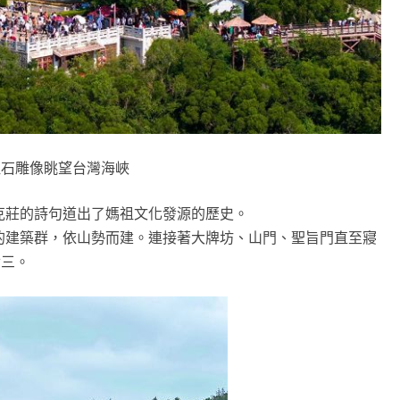
祖石雕像眺望台灣海峽
克莊的詩句道出了媽祖文化發源的歷史。
的建築群，依山勢而建。連接著大牌坊、山門、聖旨門直至寢
廿三。