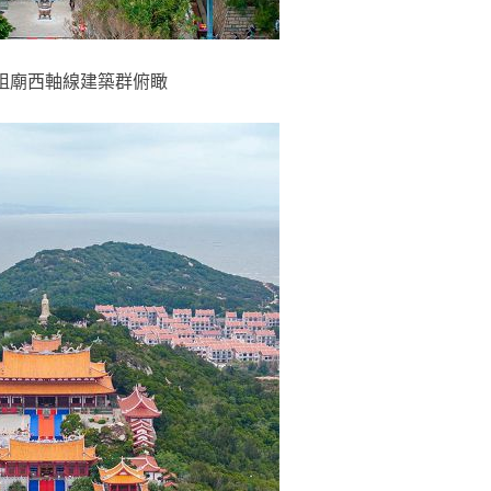
祖廟西軸線建築群俯瞰