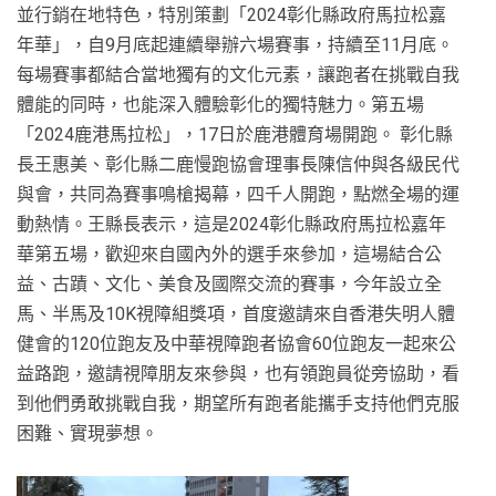
並行銷在地特色，特別策劃「2024彰化縣政府馬拉松嘉
年華」，自9月底起連續舉辦六場賽事，持續至11月底。
每場賽事都結合當地獨有的文化元素，讓跑者在挑戰自我
體能的同時，也能深入體驗彰化的獨特魅力。第五場
「2024鹿港馬拉松」，17日於鹿港體育場開跑。 彰化縣
長王惠美、彰化縣二鹿慢跑協會理事長陳信仲與各級民代
與會，共同為賽事鳴槍揭幕，四千人開跑，點燃全場的運
動熱情。王縣長表示，這是2024彰化縣政府馬拉松嘉年
華第五場，歡迎來自國內外的選手來參加，這場結合公
益、古蹟、文化、美食及國際交流的賽事，今年設立全
馬、半馬及10K視障組獎項，首度邀請來自香港失明人體
健會的120位跑友及中華視障跑者協會60位跑友一起來公
益路跑，邀請視障朋友來參與，也有領跑員從旁協助，看
到他們勇敢挑戰自我，期望所有跑者能攜手支持他們克服
困難、實現夢想。