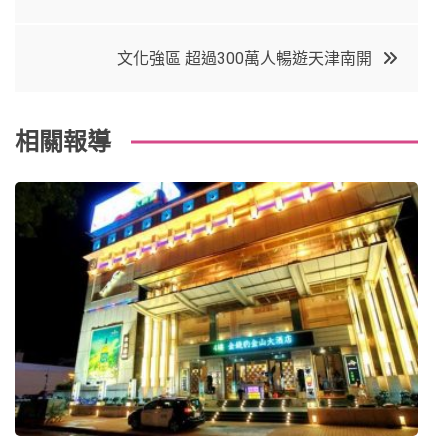
章
b
e
r
d
o
r
e
in
導
文化強區 超過300萬人暢遊天津南開
o
s
覽
k
t
相關報導