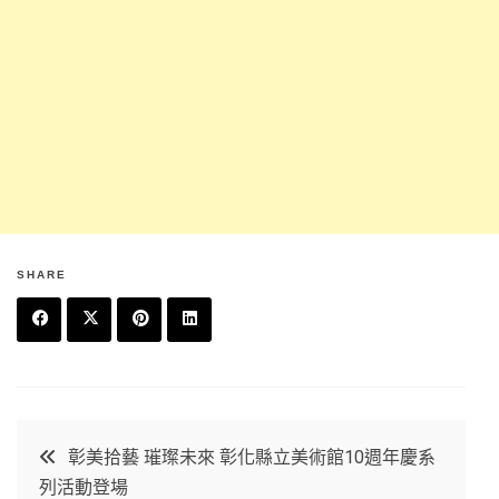
SHARE
F
T
P
L
a
w
in
in
c
it
t
k
文
彰美拾藝 璀璨未來 彰化縣立美術館10週年慶系
e
t
e
e
列活動登場