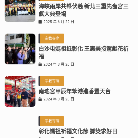
海峽兩岸共祭伏羲 新北三重先嗇宮三
獻大典登場
2025 年 6 月 22 日
宗教寺廟
白沙屯媽祖抵彰化 王惠美接駕獻花祈
福
2024 年 3 月 20 日
宗教寺廟
南瑤宮甲辰年笨港進香置天台
2024 年 3 月 20 日
宗教寺廟
彰化媽祖祈福文化節 擲筊求好日