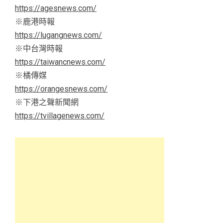
https://agesnews.com/
※鹿港時報
https://lugangnews.com/
※中台灣時報
https://taiwancnews.com/
※橘傳媒
https://orangesnews.com/
※下港之聲新聞網
https://tvillagenews.com/