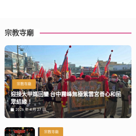
宗教寺廟
宗教寺廟
迎接大甲媽回鑾 台中霧峰無極紫雲宮善心和民
眾結緣！
2026 年 4 月 27 日
宗教寺廟