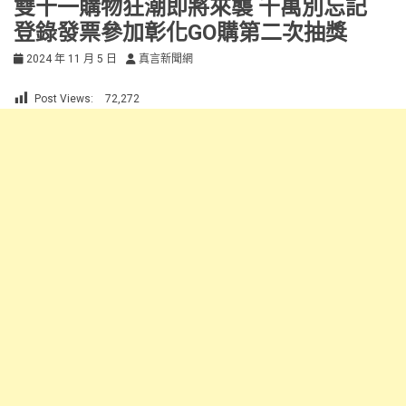
雙十一購物狂潮即將來襲 千萬別忘記
登錄發票參加彰化GO購第二次抽獎
2024 年 11 月 5 日
真言新聞網
Post Views:
72,272