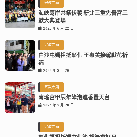
宗教寺廟
海峽兩岸共祭伏羲 新北三重先嗇宮三
獻大典登場
2025 年 6 月 22 日
宗教寺廟
白沙屯媽祖抵彰化 王惠美接駕獻花祈
福
2024 年 3 月 20 日
宗教寺廟
南瑤宮甲辰年笨港進香置天台
2024 年 3 月 20 日
宗教寺廟