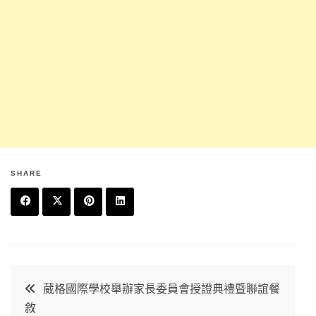
SHARE
F
T
P
L
a
w
in
in
c
it
t
k
文
葳格國際學校舉辦家長委員會授證典禮暨聯誼餐
e
t
e
e
敘