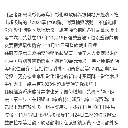
【記者鄭惠珠彰化報導】彰化縣政府為振興地方經濟，推
出超吸睛的「2024彰化GO購」消費抽獎活動！不僅能讓
你在彰化購物、吃喝玩樂，還有機會抱回各種豪華大獎！
第二次抽獎就在113年11月15日強勢登場，還沒登錄的朋
友要把握最後機會，11月11日是登錄截止日喔！
縣府表示第二波抽獎的獎品超豐富，除了人人夢寐以求的
汽車，特別獎電動機車，還有10萬元現金、昇財麗禧酒店
等6家住宿券、包括賀得製襪、明奇食品等22項品牌的年
份獎，更有機會拿到彰化超夯的新口味蛋黃酥、彰化木瓜
牛乳大王，總共有7,828個超讚獎項等你來拿！
縣府經濟暨綠能發票處也分享如何增加抽獎機率的小秘
訣，第一步，在超過400家的特定消費店家，消費滿500
元以上就可額外多一組抽獎序號，或在11月10日田中馬
拉松、11月17日鹿港馬拉松及11月24日二林的伯立歐公
益馬拉松等活動，於活動期間在該鄉鎮消費，也可額外多