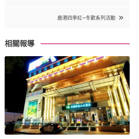
章
b
e
r
d
o
r
e
in
導
鹿港四季紅~冬歡系列活動
o
s
覽
k
t
相關報導