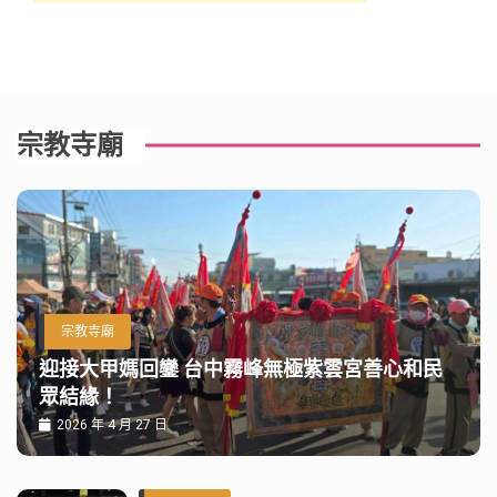
宗教寺廟
宗教寺廟
迎接大甲媽回鑾 台中霧峰無極紫雲宮善心和民
眾結緣！
2026 年 4 月 27 日