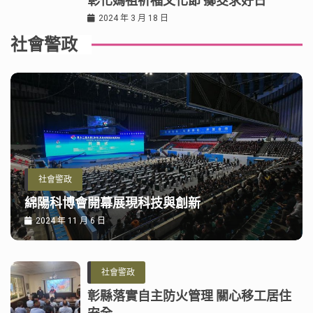
彰化媽祖祈福文化節 擲筊求好日
2024 年 3 月 18 日
社會警政
社會警政
綿陽科博會開幕展現科技與創新
2024 年 11 月 6 日
社會警政
彰縣落實自主防火管理 關心移工居住