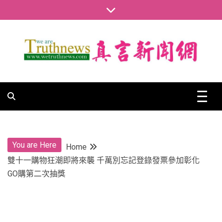
Skip
to
content
真言新聞網
真言新聞網
You are Here
Home
雙十一購物狂潮即將來襲 千萬別忘記登錄發票參加彰化
GO購第二次抽獎