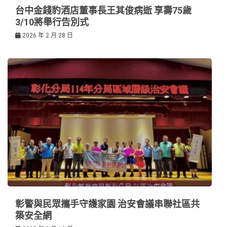
台中金錢豹酒店董事長王其俊病逝 享壽75歲
3/10將舉行告別式
2026 年 2 月 28 日
彰警與民眾攜手守護家園 治安會議串聯社區共
築安全網