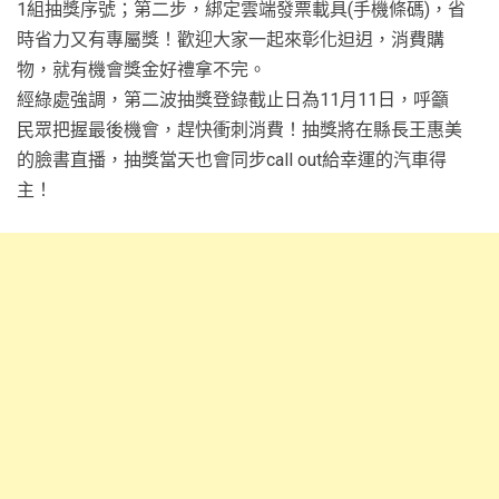
1組抽獎序號；第二步，綁定雲端發票載具(手機條碼)，省
時省力又有專屬獎！歡迎大家一起來彰化𨑨迌，消費購
物，就有機會獎金好禮拿不完。
經綠處強調，第二波抽獎登錄截止日為11月11日，呼籲
民眾把握最後機會，趕快衝刺消費！抽獎將在縣長王惠美
的臉書直播，抽獎當天也會同步call out給幸運的汽車得
主！