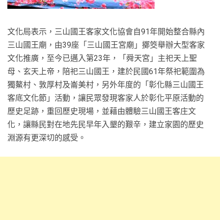
文化局表示，三山國王客家文化協會自91年開始整合縣內
三山國王廟，由39座「三山國王宮廟」擲筊舉辦大型客家
文化推廣，至今已邁入第23年，「舜天宮」主祀天上聖
母、玄天上帝，陪祀三山國王，建於民國61年祭祀範圍為
獨鰲村、敦厚村及崙美村，另外年度的「彰化縣三山國王
客底文化節」活動，讓民眾發現客家人於彰化平原活動的
歷史足跡，重回歷史現場，並藉由體驗三山國王客庄文
化，讓縣民對在地先民早年入墾的艱辛，建立家園的歷史
淵源有更深切的感受。