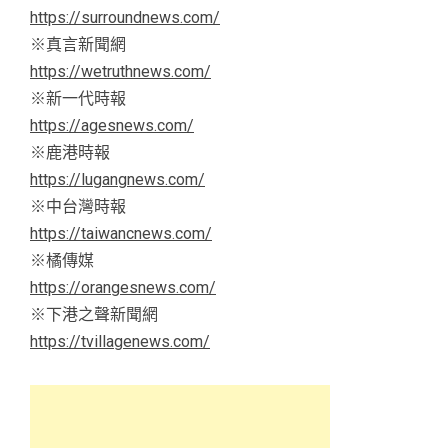
https://surroundnews.com/
※真言新聞網
https://wetruthnews.com/
※新一代時報
https://agesnews.com/
※鹿港時報
https://lugangnews.com/
※中台灣時報
https://taiwancnews.com/
※橘傳媒
https://orangesnews.com/
※下港之聲新聞網
https://tvillagenews.com/