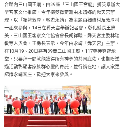
合縣內三山國王廟，由39座「三山國王宮廟」擲筊舉辦大
型客家文化推廣，今年擲筊擇定輪由永靖鄉的舜天宮辦
理，以「獨鰲敦厚‧客遊永靖」為主題由獨鰲村及敦厚村
一起來參與，14日在舜天宮舉辦記者會，彰化縣長王惠
美、三山國王客家文化協會會長胡祥畯、舜天宮主委林瑞
敏等人與會，王縣長表示，今年由永靖「舜天宮」主辦，
在10月19、20日將有39間三山國王廟，117尊神尊齊聚一
堂，只要拜一間就能獲得所有神尊的共同庇佑，也期盼透
過活動彰顯客家族群心靈的寄託，並行銷在地，讓大家更
認識永靖客庄，歡迎大家來參與。