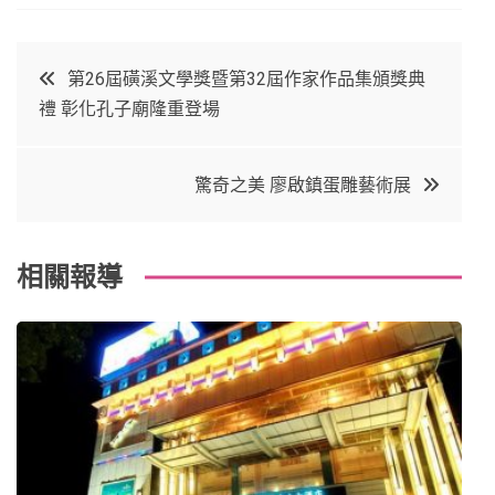
a
w
in
in
c
it
t
k
文
第26屆磺溪文學獎暨第32屆作家作品集頒獎典
e
t
e
e
禮 彰化孔子廟隆重登場
章
b
e
r
d
o
r
e
in
導
驚奇之美 廖啟鎮蛋雕藝術展
o
s
覽
k
t
相關報導