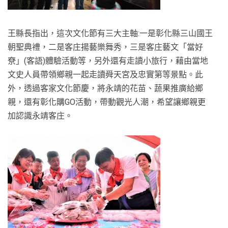
王縣長指出，這次文化節有三大主軸:一是彰化縣三山國王
朝聖典禮，二是客庄揚藝樂舞秀，三是客庄藝文「當好
尞」(客語)體驗活動等，另外還有走讀小旅行，藉由當地
文史人員帶領鄉親一起走讀舜天宮及忠實第等景點。此
外，透過客家文化節慶，將永靖的花苗、蔬果推廣給鄉
親，還有彰化購GO活動，帶動觀光人潮，希望讓鄉親更
加認識永靖客庄。