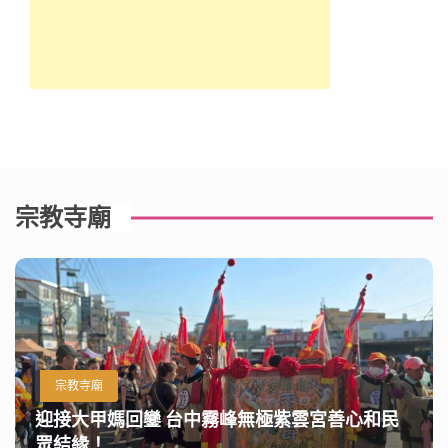
宗教寺廟
宗教寺廟
迎接大甲媽回鑾 台中霧峰無極紫雲宮善心和民
眾結緣！