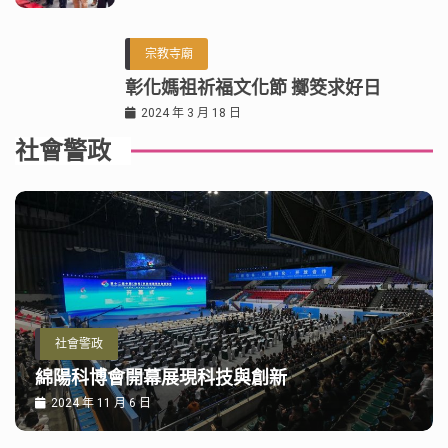
宗教寺廟
彰化媽祖祈福文化節 擲筊求好日
2024 年 3 月 18 日
社會警政
社會警政
綿陽科博會開幕展現科技與創新
2024 年 11 月 6 日