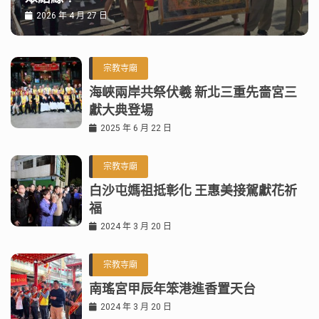
2026 年 4 月 27 日
宗教寺廟
海峽兩岸共祭伏羲 新北三重先嗇宮三
獻大典登場
2025 年 6 月 22 日
宗教寺廟
白沙屯媽祖抵彰化 王惠美接駕獻花祈
福
2024 年 3 月 20 日
宗教寺廟
南瑤宮甲辰年笨港進香置天台
2024 年 3 月 20 日