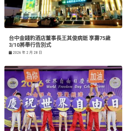
台中金錢豹酒店董事長王其俊病逝 享壽75歲
3/10將舉行告別式
2026 年 2 月 28 日