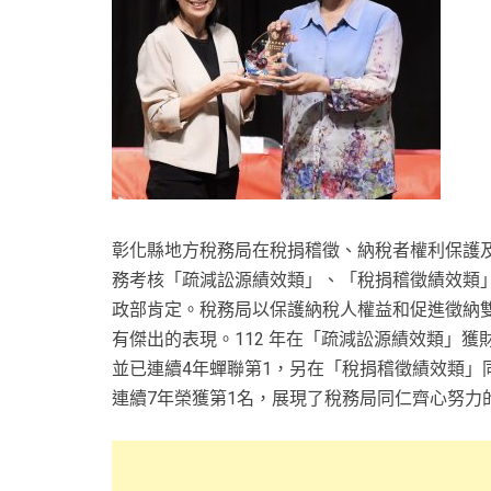
彰化縣地方稅務局在稅捐稽徵、納稅者權利保護及
務考核「疏減訟源績效類」、「稅捐稽徵績效類」
政部肯定。稅務局以保護納稅人權益和促進徵納
有傑出的表現。112 年在「疏減訟源績效類」
並已連續4年蟬聯第1，另在「稅捐稽徵績效類」
連續7年榮獲第1名，展現了稅務局同仁齊心努力