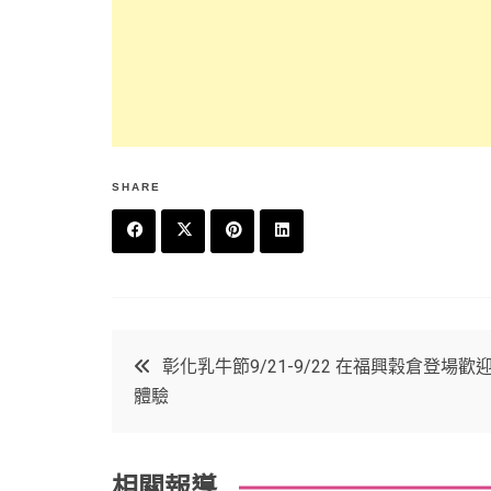
SHARE
F
T
P
L
a
w
in
in
c
it
t
k
文
彰化乳牛節9/21-9/22 在福興穀倉登場歡
e
t
e
e
體驗
章
b
e
r
d
o
r
e
in
導
相關報導
o
s