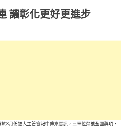
連 讓彰化更好更進步
隊於8月份擴大主管會報中傳來喜訊，三單位榮獲全國獎項，