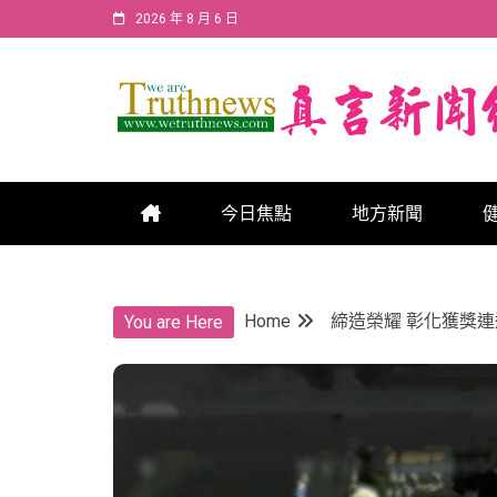
Skip
2026 年 8 月 6 日
to
content
真言新聞網
真言新聞網
今日焦點
地方新聞
Home
締造榮耀 彰化獲獎連
You are Here