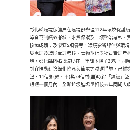
彰化縣環境保護局在環境部辦理112年環境保護
噪音管制績效考核、水質保護及土壤整治考核、
核總成績；及榮獲5項優等，環境影響評估與環
圾處理及環境管理考核、毒物及化學物質管理考
地，彰化縣PM2.5濃度在一年間下降了23%，
制宜推動建築綠化降溫與節電等減碳措施，已輔導
證、11個鄉(鎮、市)與74個村(里)取得「銅
短短一個月內，全縣垃圾進場量相較去年同期大幅減少