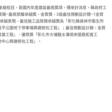
國家級桂冠，是國內年度建設最高獎項，傳來好消息，縣政府工
質類–最高榮耀卓越獎、金質獎，3座最佳規劃設計類–1金質
的卓越表現，最佳施工品質類卓越獎為「彰化縣員林市衛生所
延平公園地下停車場興建統包工程」；最佳規劃設計類，金質
重建工程」、優質獎「彰化市大埔截水溝堤岸道路拓寬工
動中心興建統包工程」。