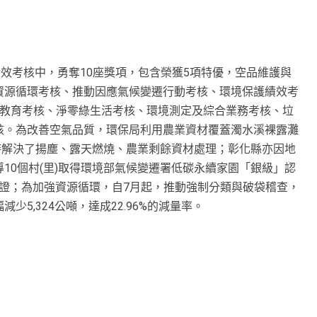
績效考核中，勇奪10座獎項，包含榮獲5項特優，空品維護與
資源循環考核、推動因應氣候變遷行動考核、環境保護績效考
境教育考核、淨零綠生活考核、環境測定及綜合業務考核、垃
核。為改善空氣品質，環保局利用農業資材覆蓋濁水溪裸露灘
同時解決了揚塵、露天燃燒、農業剩餘資材處理；彰化縣亦因地
10個村(里)取得環境部氣候變遷署低碳永續家園「銀級」認
級」認證；為加強資源循環，自7月起，推動強制分類與破袋稽查，
5,324公噸，達成22.96%的減量率。