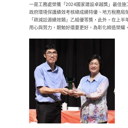
一是工務處榮獲「2024國家建設卓越獎」最佳施
政府環境保護績效考核總成績特優、地方稅務局榮
「疏減訟源績效類」乙組優等獎，此外，在上半
用心與努力，期勉好還要更好，為彰化締造榮耀