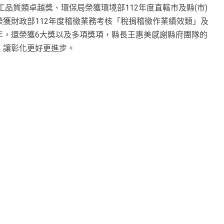
工品質類卓越獎、環保局榮獲環境部112年度直轄市及縣(市)
獲財政部112年度稽徵業務考核「稅捐稽徵作業績效類」及
年，還榮獲6大獎以及多項獎項，縣長王惠美感謝縣府團隊的
，讓彰化更好更進步。