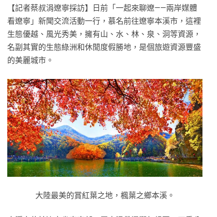
【記者蔡叔涓遼寧採訪】日前「一起來聊遼——兩岸媒體
看遼寧」新聞交流活動一行，慕名前往遼寧本溪市，這裡
生態優越、風光秀美，擁有山、水、林、泉、洞等資源，
名副其實的生態綠洲和休閒度假勝地，是個旅遊資源豐盛
的美麗城市。
大陸最美的賞紅葉之地，楓葉之鄉本溪。