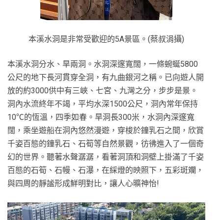
本溪水洞是非常受歡迎的5A景區。(蔡叔涓攝)
本溪水洞分水、旱兩洞。水洞深邃寬闊，一條蜿蜒5800
公尺的地下長河貫穿全洞，有九曲銀河之稱。已向遊人開
放的約3000供中有三峽、七宮、九灣之分，步步是景。
洞內水流終年不竭，平均水深1500公尺，洞內常年保持
10℃的恆溫，四季如春。旱洞長300米，水洞內深邃寬
闊，乘坐遊船在洞內悠然漫遊，穿梭於鐘乳石之間，欣賞
千姿百態的鐘乳石、石筍等自然景觀，彷彿進入了一個奇
幻的世界。聽著水聲潺潺，看著洞頂和洞壁上掛滿了千姿
百態的石筍、石幔、石瀑，在綵燈的映照下，五彩斑斕，
與四周的靜謐形成鮮明對比，讓人心曠神怡!