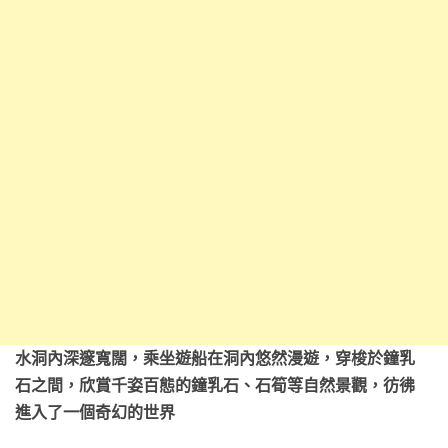
水洞內深邃寬闊，乘坐遊船在洞內悠然漫遊，穿梭於鐘乳
石之間，欣賞千姿百態的鐘乳石、石筍等自然景觀，彷彿
進入了一個奇幻的世界