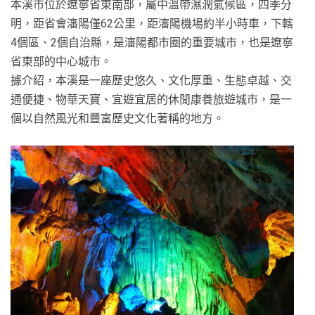
本溪市位於遼寧省東南部，屬中溫帶濕潤氣候區，四季分
明，距省會瀋陽僅62公里，距瀋陽機場約半小時車，下轄
4個區、2個自治縣，是瀋陽都市圈的重要城市，也是遼寧
省東部的中心城市。
據介紹，本溪是一座歷史悠久、文化厚重、生態卓越、交
通便捷、物華天寶、宜遊宜居的休閒康養旅遊城市，是一
個以自然風光和豐富歷史文化著稱的地方。