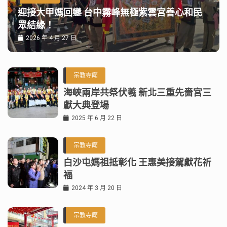
迎接大甲媽回鑾 台中霧峰無極紫雲宮善心和民
眾結緣！
2026 年 4 月 27 日
宗教寺廟
海峽兩岸共祭伏羲 新北三重先嗇宮三
獻大典登場
2025 年 6 月 22 日
宗教寺廟
白沙屯媽祖抵彰化 王惠美接駕獻花祈
福
2024 年 3 月 20 日
宗教寺廟