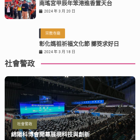
南瑤宮甲辰年笨港進香置天台
2024 年 3 月 20 日
宗教寺廟
彰化媽祖祈福文化節 擲筊求好日
2024 年 3 月 18 日
社會警政
社會警政
綿陽科博會開幕展現科技與創新