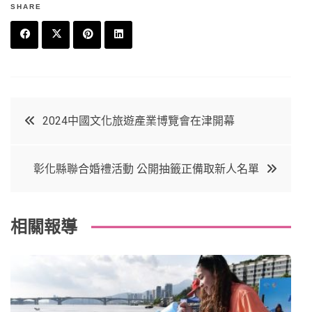
SHARE
F
T
P
L
a
w
in
in
c
it
t
k
文
2024中國文化旅遊產業博覽會在津開幕
e
t
e
e
章
b
e
r
d
彰化縣聯合婚禮活動 公開抽籤正備取新人名單
o
r
e
in
導
o
s
覽
k
t
相關報導