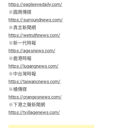
https://eagleeyedaily.com/
※圓周傳媒
https://surroundnews.com/
※真言新聞網
https://wetruthnews.com/
※新一代時報
https://agesnews.com/
※鹿港時報
https://lugangnews.com/
※中台灣時報
https://taiwancnews.com/
※橘傳媒
https://orangesnews.com/
※下港之聲新聞網
https://tvillagenews.com/