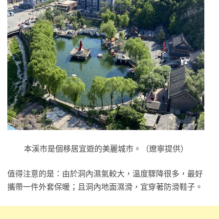
本溪市是個移居宜遊的美麗城市。（遼寧提供）
值得注意的是：由於洞內濕氣較大，溫度驟降很多，最好
攜帶一件外套保暖；且洞內地面濕滑，宜穿著防滑鞋子。