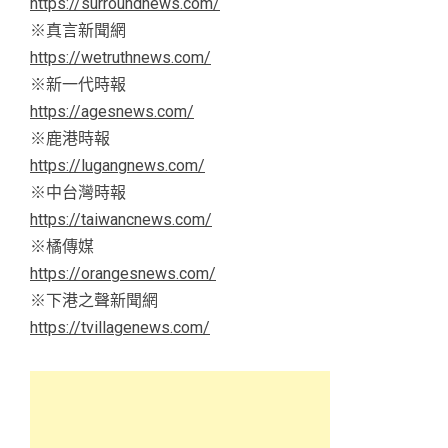
https://surroundnews.com/
※真言新聞網
https://wetruthnews.com/
※新一代時報
https://agesnews.com/
※鹿港時報
https://lugangnews.com/
※中台灣時報
https://taiwancnews.com/
※橘傳媒
https://orangesnews.com/
※下港之聲新聞網
https://tvillagenews.com/