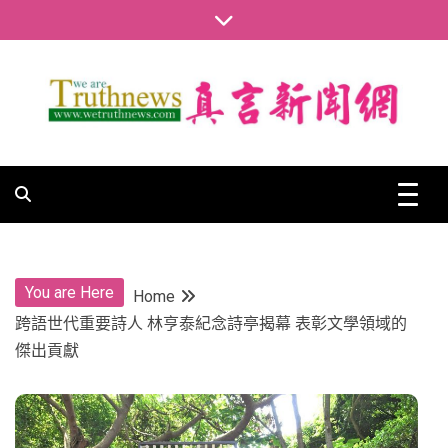
Skip
to
content
真言新聞網
真言新聞網
You are Here
Home
跨語世代重要詩人 林亨泰紀念詩亭揭幕 表彰文學領域的
傑出貢獻