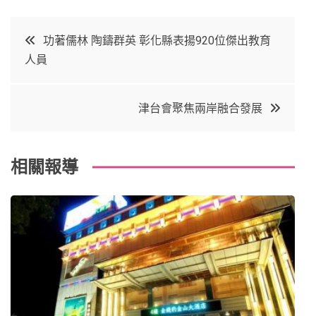
a
w
in
in
c
it
t
k
文
功著儒林 陶鑄群英 彰化縣表揚920位傑出教育
e
t
e
e
人員
章
b
e
r
d
o
r
e
in
導
津台會聚焦兩岸融合發展
o
s
覽
k
t
相關報導