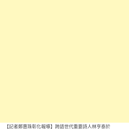
【記者鄭惠珠彰化報導】跨語世代重要詩人林亨泰於