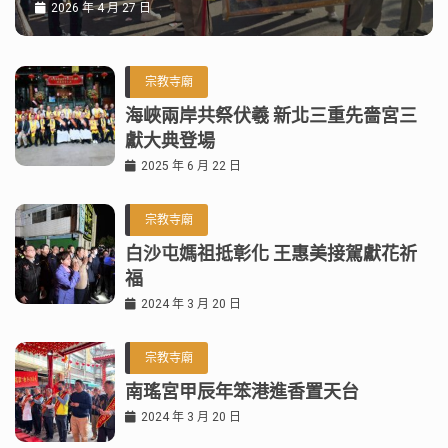
2026 年 4 月 27 日
宗教寺廟
海峽兩岸共祭伏羲 新北三重先嗇宮三
獻大典登場
2025 年 6 月 22 日
宗教寺廟
白沙屯媽祖抵彰化 王惠美接駕獻花祈
福
2024 年 3 月 20 日
宗教寺廟
南瑤宮甲辰年笨港進香置天台
2024 年 3 月 20 日