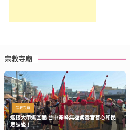
宗教寺廟
宗教寺廟
迎接大甲媽回鑾 台中霧峰無極紫雲宮善心和民
眾結緣！