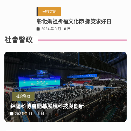
宗教寺廟
彰化媽祖祈福文化節 擲筊求好日
2024 年 3 月 18 日
社會警政
社會警政
綿陽科博會開幕展現科技與創新
2024 年 11 月 6 日