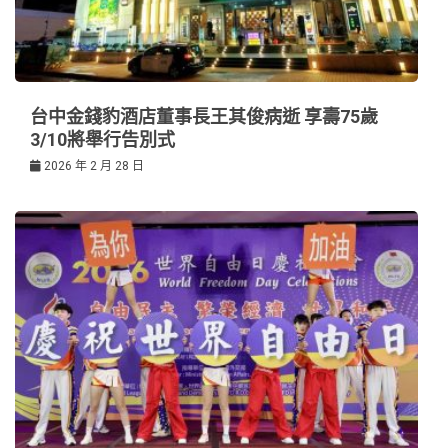
台中金錢豹酒店董事長王其俊病逝 享壽75歲
3/10將舉行告別式
2026 年 2 月 28 日