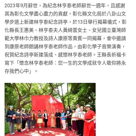
2023年9月辭世，為紀念林亨泰老師辭世一週年，且感謝
其為彰化文學盡心盡力的貢獻，彰化縣文化局於八卦山文
學步道上新建林亨泰紀念詩亭，於13日舉行揭幕儀式，彰
化縣長王惠美、林亨泰夫人黃綺雲女士、女兒國立臺灣師
範大學林巾力教授及詩人康原等貴賓一同揭幕，會中邀請
到康原老師朗誦林亨泰老師作品，由彰化學子音樂演奏，
祝賀紀念詩亭新建落成、感懷林亨泰老師。王縣長祈福卡
寫下「懷念林亨泰老師：您一生的文學成就令人敬仰將永
存我們心中」。