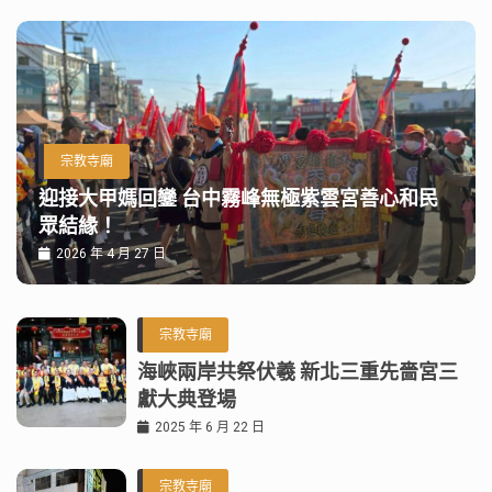
宗教寺廟
迎接大甲媽回鑾 台中霧峰無極紫雲宮善心和民
眾結緣！
2026 年 4 月 27 日
宗教寺廟
海峽兩岸共祭伏羲 新北三重先嗇宮三
獻大典登場
2025 年 6 月 22 日
宗教寺廟