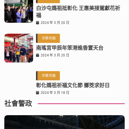
白沙屯媽祖抵彰化 王惠美接駕獻花祈
福
2024 年 3 月 20 日
宗教寺廟
南瑤宮甲辰年笨港進香置天台
2024 年 3 月 20 日
宗教寺廟
彰化媽祖祈福文化節 擲筊求好日
2024 年 3 月 18 日
社會警政