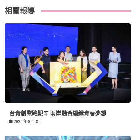
覽
k
t
相關報導
台青創業路艱辛 兩岸融合編織青春夢想
2026 年 8 月 8 日