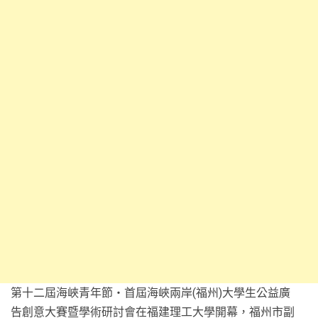
第十二屆海峽青年節‧首屆海峽兩岸(福州)大學生公益廣
告創意大賽暨學術研討會在福建理工大學開幕，福州市副