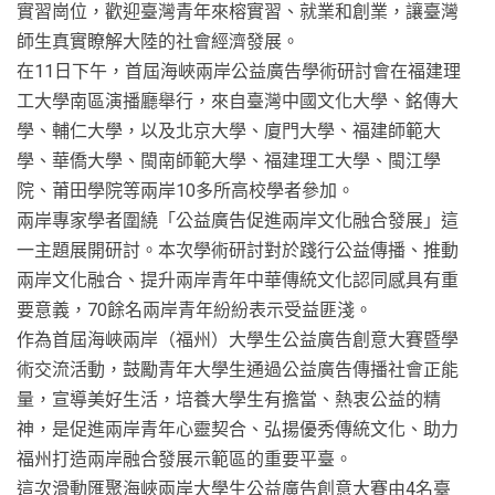
實習崗位，歡迎臺灣青年來榕實習、就業和創業，讓臺灣
師生真實瞭解大陸的社會經濟發展。
在11日下午，首屆海峽兩岸公益廣告學術研討會在福建理
工大學南區演播廳舉行，來自臺灣中國文化大學、銘傳大
學、輔仁大學，以及北京大學、廈門大學、福建師範大
學、華僑大學、閩南師範大學、福建理工大學、閩江學
院、莆田學院等兩岸10多所高校學者參加。
兩岸專家學者圍繞「公益廣告促進兩岸文化融合發展」這
一主題展開研討。本次學術研討對於踐行公益傳播、推動
兩岸文化融合、提升兩岸青年中華傳統文化認同感具有重
要意義，70餘名兩岸青年紛紛表示受益匪淺。
作為首屆海峽兩岸（福州）大學生公益廣告創意大賽暨學
術交流活動，鼓勵青年大學生通過公益廣告傳播社會正能
量，宣導美好生活，培養大學生有擔當、熱衷公益的精
神，是促進兩岸青年心靈契合、弘揚優秀傳統文化、助力
福州打造兩岸融合發展示範區的重要平臺。
這次滑動匯聚海峽兩岸大學生公益廣告創意大賽由4名臺