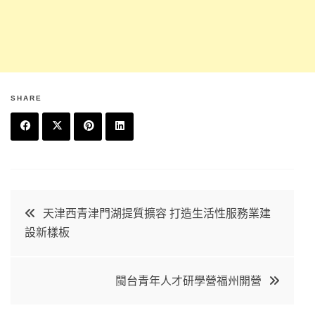
SHARE
F
T
P
L
a
w
in
in
c
it
t
k
文
天津西青津門湖提質擴容 打造生活性服務業建
e
t
e
e
設新樣板
章
b
e
r
d
o
r
e
in
導
閩台青年人才研學營福州開營
o
s