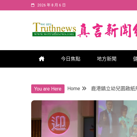
Skip
2026 年 8 月 6 日
to
content
真言新聞網
真言新聞網
今日焦點
地方新聞
Home
鹿港鎮立幼兒園啟紙
You are Here