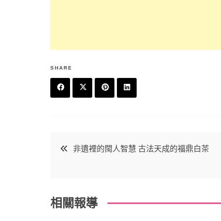
SHARE
F
T
P
L
a
w
in
in
c
it
t
k
文
非遺裡的閩人智慧 古法天成的福鼎白茶
e
t
e
e
章
b
e
r
d
o
r
e
in
導
相關報導
o
s