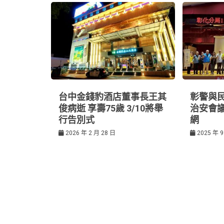
覽
k
t
台中金錢豹酒店董事長王其
彰警與
俊病逝 享壽75歲 3/10將舉
治安會
行告別式
網
2026 年 2 月 28 日
2025 年 9