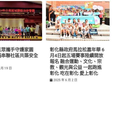
民眾攜手守護家園
彰化縣政府馬拉松嘉年華 6
議串聯社區共築安全
月4日起五場賽事陸續開放
報名 融合運動、文化、宗
教、觀光與公益 一起跑進
 月 19 日
彰化 吃在彰化 愛上彰化
2025 年 6 月 2 日