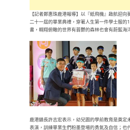
【記者鄭惠珠鹿港報導】以『紙飛機』啟航迎向夢
二十一屆的畢業典禮，穿著人生第一件學士服的1
書，翱翔俯瞰的世界有蓊鬱的森林也會有蔚藍海
鹿港鎮長許志宏表示，幼兒園的學前教育是奠定
表演，訓練畢業生們粉墨登場的勇氣及自信；也