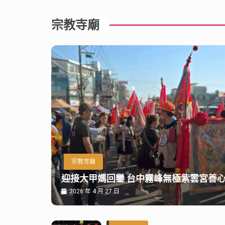
宗教寺廟
宗教寺廟
迎接大甲媽回鑾 台中霧峰無極紫雲宮善
2026 年 4 月 27 日