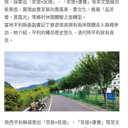
效，探索出「茶旅+民宿」、「茶旅+康養」等茶文旅融合
新業態，實現由賣茶葉向賣風景、賣文化，推展「品茶
香，賞風光」等鄉村休閒體驗之旅轉型。
當地平利縣委副書記丁進君很高興有兩岸媒體走入縣裡參
訪，她介紹，平利的種茶歷史悠久，清代時平利就有貢
茶。
陝西平利縣探索出「茶旅+民宿」、「茶旅+康養」等茶文