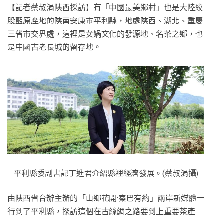
【記者蔡叔涓陝西採訪】有「中國最美鄉村」也是大陸絞
股藍原產地的陝南安康市平利縣，地處陝西、湖北、重慶
三省市交界處，這裡是女媧文化的發源地、名茶之鄉，也
是中國古老長城的留存地。
平利縣委副書記丁進君介紹縣裡經濟發展。(蔡叔涓攝)
由陝西省台辦主辦的「山鄉花開·秦巴有約」兩岸新媒體一
行到了平利縣，探訪這個在古絲綢之路要到上重要茶產