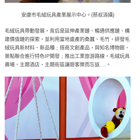
安康市毛絨玩具產業展示中心。(蔡叔涓攝)
毛絨玩具帶動發展，背后是延伸產業鏈、暢通供應鏈、構
建價值鏈的探索，並利用當地盛產的桑蠶、毛竹，研發毛
絨玩具新材料、新品種﹔搭商文創產品，與知名博物館、
景點聯合進行特色IP開發﹔推出工業旅游路線，毛絨玩具
廣場、主題酒店、主題街區讓遊客樂而忘返……。