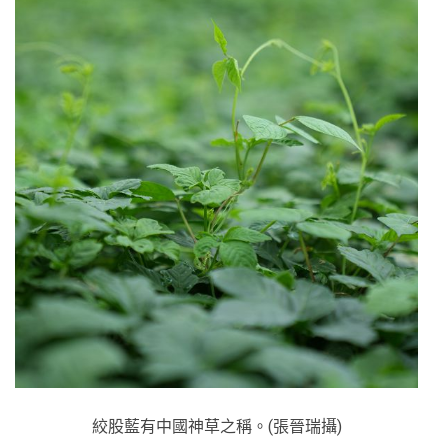
絞股藍有中國神草之稱。(張晉瑞攝)