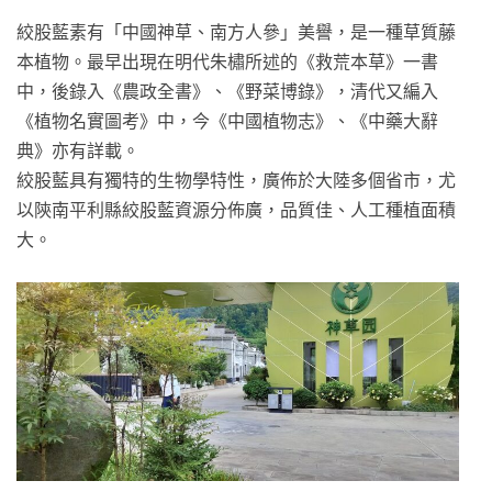
絞股藍素有「中國神草、南方人參」美譽，是一種草質藤
本植物。最早出現在明代朱橚所述的《救荒本草》一書
中，後錄入《農政全書》、《野菜博錄》，清代又編入
《植物名實圖考》中，今《中國植物志》、《中藥大辭
典》亦有詳載。
絞股藍具有獨特的生物學特性，廣佈於大陸多個省市，尤
以陝南平利縣絞股藍資源分佈廣，品質佳、人工種植面積
大。