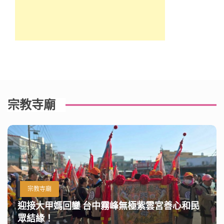
宗教寺廟
宗教寺廟
迎接大甲媽回鑾 台中霧峰無極紫雲宮善心和民
眾結緣！