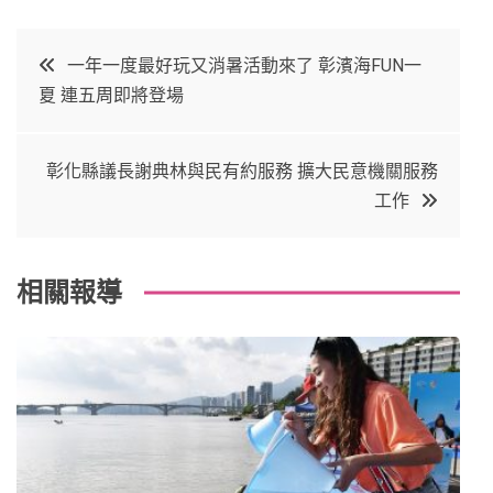
a
w
in
in
c
it
t
k
文
一年一度最好玩又消暑活動來了 彰濱海FUN一
e
t
e
e
夏 連五周即將登場
章
b
e
r
d
o
r
e
in
導
彰化縣議長謝典林與民有約服務 擴大民意機關服務
o
s
工作
覽
k
t
相關報導