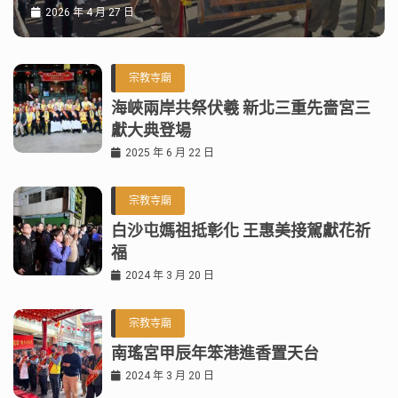
2026 年 4 月 27 日
宗教寺廟
海峽兩岸共祭伏羲 新北三重先嗇宮三
獻大典登場
2025 年 6 月 22 日
宗教寺廟
白沙屯媽祖抵彰化 王惠美接駕獻花祈
福
2024 年 3 月 20 日
宗教寺廟
南瑤宮甲辰年笨港進香置天台
2024 年 3 月 20 日