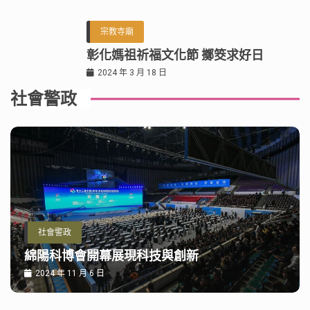
宗教寺廟
彰化媽祖祈福文化節 擲筊求好日
2024 年 3 月 18 日
社會警政
社會警政
綿陽科博會開幕展現科技與創新
2024 年 11 月 6 日