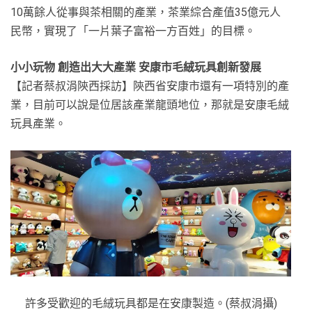
10萬餘人從事與茶相關的產業，茶業綜合產值35億元人
民幣，實現了「一片葉子富裕一方百姓」的目標。
小小玩物 創造出大大產業 安康市毛絨玩具創新發展
【記者蔡叔涓陝西採訪】陝西省安康市還有一項特別的產
業，目前可以說是位居該產業龍頭地位，那就是安康毛絨
玩具產業。
許多受歡迎的毛絨玩具都是在安康製造。(蔡叔涓攝)