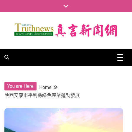
Skip
to
content
真言新聞網
真言新聞網
You are Here
Home
陝西安康市平利縣綠色產業蓬勃發展