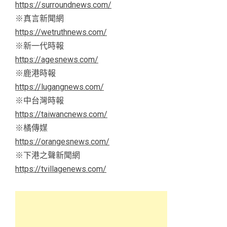
https://surroundnews.com/
※真言新聞網
https://wetruthnews.com/
※新一代時報
https://agesnews.com/
※鹿港時報
https://lugangnews.com/
※中台灣時報
https://taiwancnews.com/
※橘傳媒
https://orangesnews.com/
※下港之聲新聞網
https://tvillagenews.com/