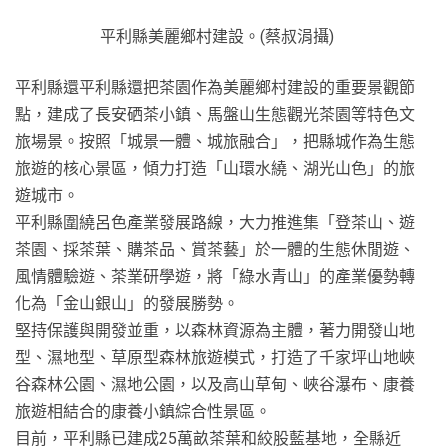
平利縣美麗鄉村建設。(蔡叔涓攝)
平利縣還平利縣還把茶園作為美麗鄉村建設的重要景觀節
點，建成了長安硒茶小鎮、馬盤山生態觀光茶園等特色文
旅場景。按照「城景一體、城旅融合」，把縣城作為生態
旅遊的核心景區，傾力打造「山環水繞、湖光山色」的旅
遊城市。
平利縣圍繞呂色產業發展路線，大力推進集「登茶山、遊
茶園、採茶葉、購茶品、賞茶藝」於一體的生態休閒遊、
風情體驗遊、茶業研學遊，將「綠水青山」的產業優勢轉
化為「金山銀山」的發展勝勢。
堅持保護與開發並重，以森林資源為主體，著力開發山地
型、濕地型、草原型森林旅遊模式，打造了千家坪山地峽
谷森林公園、濕地公園，以及高山草甸、峽谷瀑布、康養
旅遊相結合的康養小鎮綜合性景區。
目前，平利縣已建成25萬畝茶葉和絞股藍基地，全縣近