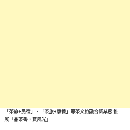
「茶旅+民宿」、「茶旅+康養」等茶文旅融合新業態 推
展「品茶香，賞風光」