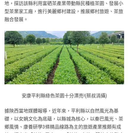
地，探訪該縣利用富硒茶產業帶動縣民種植茶園、發展小
型茶業家工廠，進行美麗鄉村建設，推展鄉村旅遊、茶旅
融合發展。
安康平利縣綠色茶園十分漂亮!(蔡叔涓攝)
據陝西當地媒體報導，近年來，平利縣以自然風光為基
礎，以女媧文化為底蘊，以縣城為核心，以秦巴風光、茶
鄉風情、康養研學3條精品線路為主的旅遊產業推頗有成