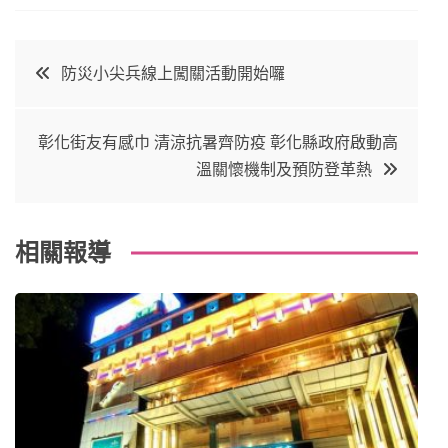
a
w
in
in
c
it
t
k
文
防災小尖兵線上闖關活動開始囉
e
t
e
e
章
b
e
r
d
彰化街友有感巾 清涼抗暑齊防疫 彰化縣政府啟動高
o
r
e
in
導
溫關懷機制及預防登革熱
o
s
覽
k
t
相關報導