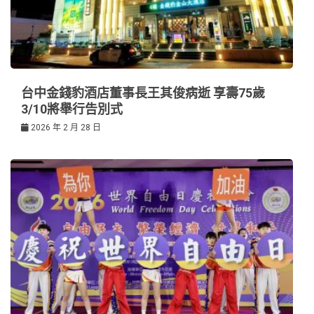
台中金錢豹酒店董事長王其俊病逝 享壽75歲
3/10將舉行告別式
2026 年 2 月 28 日