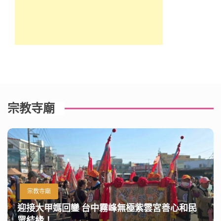
宗教寺廟
宗教寺廟
迎接大甲媽回鑾 台中霧峰無極紫雲宮善心和民
眾結緣！