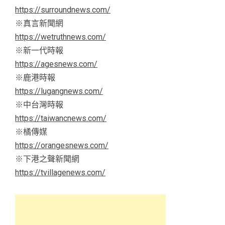
https://surroundnews.com/
※真言新聞網
https://wetruthnews.com/
※新一代時報
https://agesnews.com/
※鹿港時報
https://lugangnews.com/
※中台灣時報
https://taiwancnews.com/
※橘傳媒
https://orangesnews.com/
※下港之聲新聞網
https://tvillagenews.com/