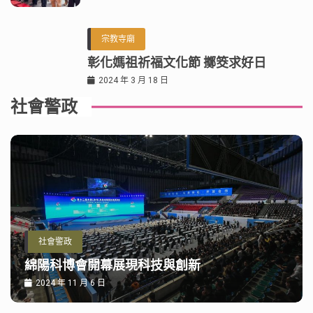
宗教寺廟
彰化媽祖祈福文化節 擲筊求好日
2024 年 3 月 18 日
社會警政
社會警政
綿陽科博會開幕展現科技與創新
2024 年 11 月 6 日