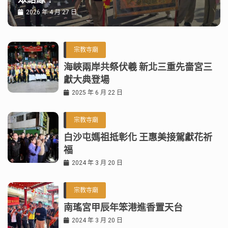
2026 年 4 月 27 日
宗教寺廟
海峽兩岸共祭伏羲 新北三重先嗇宮三
獻大典登場
2025 年 6 月 22 日
宗教寺廟
白沙屯媽祖抵彰化 王惠美接駕獻花祈
福
2024 年 3 月 20 日
宗教寺廟
南瑤宮甲辰年笨港進香置天台
2024 年 3 月 20 日