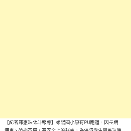
【記者鄭惠珠北斗報導】螺陽國小原有PU跑道，因長期
使用、破損不堪，有安全上的疑慮，為保障學生與民眾運