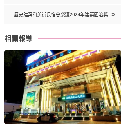
章
o
r
e
in
導
歷史建築和美街長宿舍榮獲2024年建築園冶獎
o
s
覽
k
t
相關報導