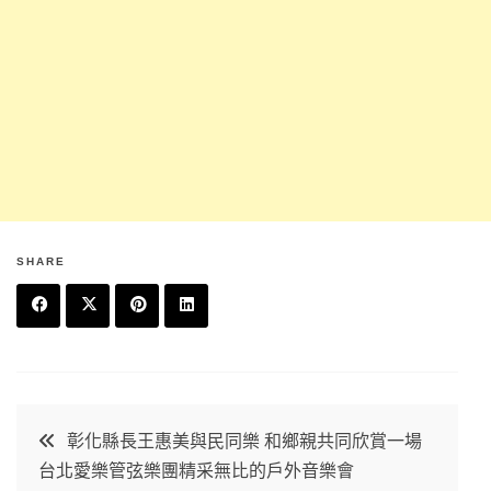
SHARE
F
T
P
L
a
w
in
in
c
it
t
k
文
彰化縣長王惠美與民同樂 和鄉親共同欣賞一場
e
t
e
e
台北愛樂管弦樂團精采無比的戶外音樂會
b
e
r
d