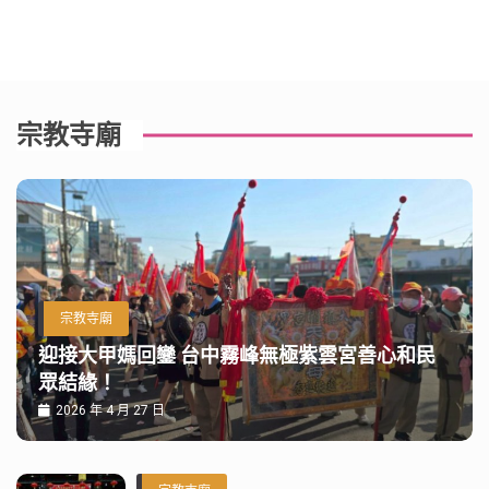
宗教寺廟
宗教寺廟
迎接大甲媽回鑾 台中霧峰無極紫雲宮善心和民
眾結緣！
2026 年 4 月 27 日