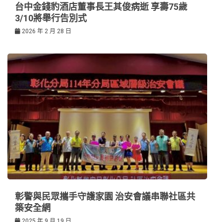
台中金錢豹酒店董事長王其俊病逝 享壽75歲
3/10將舉行告別式
2026 年 2 月 28 日
彰警與民眾攜手守護家園 治安會議串聯社區共
築安全網
2025 年 9 月 19 日