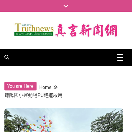
Skip
to
content
真言新聞網
真言新聞網
You are Here
Home
螺陽國小運動場PU跑道啟用