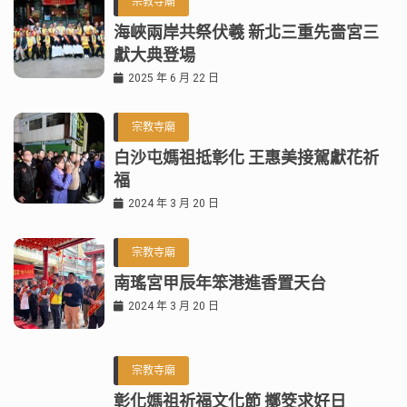
宗教寺廟
海峽兩岸共祭伏羲 新北三重先嗇宮三
獻大典登場
2025 年 6 月 22 日
宗教寺廟
白沙屯媽祖抵彰化 王惠美接駕獻花祈
福
2024 年 3 月 20 日
宗教寺廟
南瑤宮甲辰年笨港進香置天台
2024 年 3 月 20 日
宗教寺廟
彰化媽祖祈福文化節 擲筊求好日