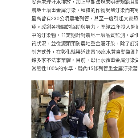
妥善處理汙水排放，加上早期法規未明確規範且
農地土壤重金屬汙染，種植的作物受到汙染而有致
最高曾有330公頃農地列管，甚至一度引起大家
貸。感謝各機關的協助與努力，歷經22年投入超
中的汙染物，並定期針對農地土壤品質監測，彰
質狀況，並從源頭預防農地重金屬汙染，除了訂
制方式外，在彰化縣渠道建置16座水質自動監測
締多家不法事業體。目前，彰化水體重金屬汙染負
常態性100%的水準，縣內15條列管重金屬汙染