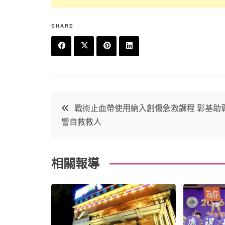
SHARE
F
T
P
L
a
w
in
in
c
it
t
k
文
戰術止血帶使用納入創傷急救課程 彰基助
e
t
e
e
警自救救人
章
b
e
r
d
o
r
e
in
導
相關報導
o
s
覽
k
t