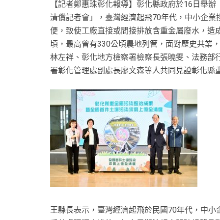
【記者鄭惠珠彰化報導】彰化縣政府於16日舉辦
清償記者會」，臺灣經濟起飛70年代，中小企業
便，致使工廠直接或間接排放含重金屬廢水，造成
頃，最高曾有330公頃農地列管，面對歷史共業
林左祥、彰化地方檢察署檢察長張曉雯、法務部
署彰化管理處副處長廖文森等人共同見證彰化縣
王縣長表示，臺灣經濟起飛於民國70年代，中小