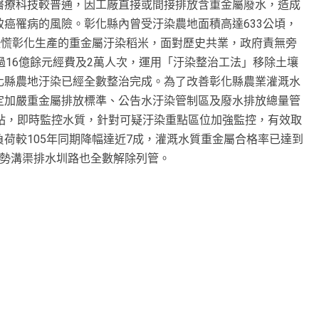
醫療科技較普通，因工廠直接或間接排放含重金屬廢水，造成
癌罹病的風險。彰化縣內曾受汙染農地面積高達633公頃，
恐慌彰化生產的重金屬汙染稻米，面對歷史共業，政府責無旁
過16億餘元經費及2萬人次，運用「汙染整治工法」移除土壤
化縣農地汙染已經全數整治完成。為了改善彰化縣農業灌溉水
定加嚴重金屬排放標準、公告水汙染管制區及廢水排放總量管
站，即時監控水質，針對可疑汙染重點區位加強監控，有效取
荷較105年同期降幅達近7成，灌溉水質重金屬合格率已達到
潛勢溝渠排水圳路也全數解除列管。