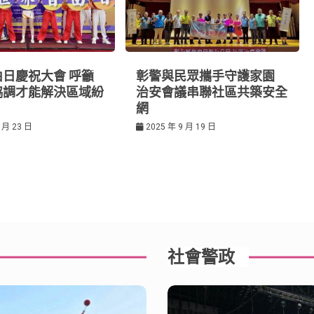
日慶祝大會 呼籲
彰警與民眾攜手守護家園
協調才能解決區域紛
治安會議串聯社區共築安全
網
 月 23 日
2025 年 9 月 19 日
社會警政