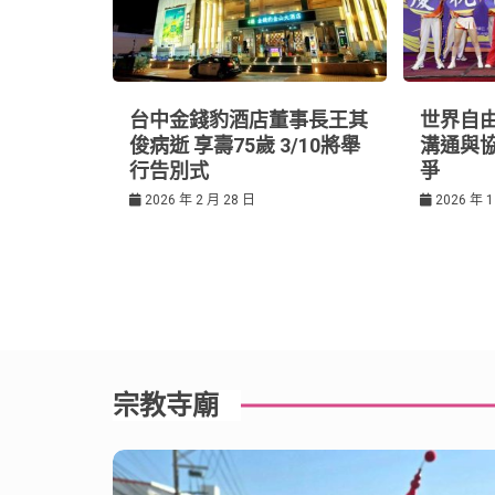
台中金錢豹酒店董事長王其
世界自由
俊病逝 享壽75歲 3/10將舉
溝通與
行告別式
爭
2026 年 2 月 28 日
2026 年 1
宗教寺廟