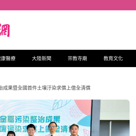
健康醫療
大陸新聞
宗教寺廟
教育文化
治成果暨全國首件土壤汙染求償上億全清償