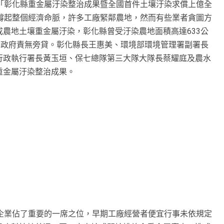
「彰化縣重金屬汙染整治成果暨全國首件土壤汙染求償上億全
撐起整個經濟命脈，許多工廠緊鄰農地，然而有些業者貪圖方
農地土壤重金屬汙染，彰化縣曾受汙染農地面積高達633公
，政府責無旁貸。彰化縣長王惠美、環境部環境管理署副署長
行政執行署長黃玉垣、保七總隊第三大隊大隊長蔡耀庭及農水
重金屬汙染整治成果。
企業佔了重要的一席之位，早期工廠經營者便宜行事未依規定