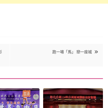
彰
跑一場「馬」 戀一座城