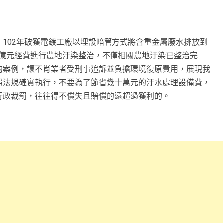
102年破獲電鍍工廠以埋設暗管方式將含重金屬廢水排放到
.1億元經費進行農地汙染整治，不僅相關農地汙染已整治完
的案例，讓不肖業者受刑事追訴並負擔環境復原費用，展現我
照法規確實執行，不要為了節省幾十萬元的汙水處理設備費，
行政裁罰，往往得不償失且賠償的遠超過獲利的。