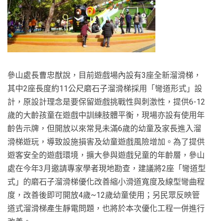
參山處長曹忠猷說，目前遊戲場內設有3座全新溜滑梯，
其中2座長度約11公尺磨石子溜滑梯採用「彎道形式」設
計，原設計理念是要保留遊戲挑戰性與刺激性，提供6-12
歲的大齡孩童在遊戲中訓練肢體平衡，現場亦設有使用年
齡告示牌，但開放以來常見未滿6歲的幼童及家長進入溜
滑梯遊玩，導致設施損害及幼童遊戲風險增加。為了提供
遊客安全的遊戲環境，擴大參與遊戲兒童的年齡層，參山
處在今年3月邀請專家學者現地勘查，建議將2座「彎道型
式」的磨石子溜滑梯優化改善縮小滑道寬度及線型彎曲程
度，改善後即可開放4歲~12歲幼童使用；另民眾反映管
道式溜滑梯產生靜電問題，也將於本次優化工程一併進行