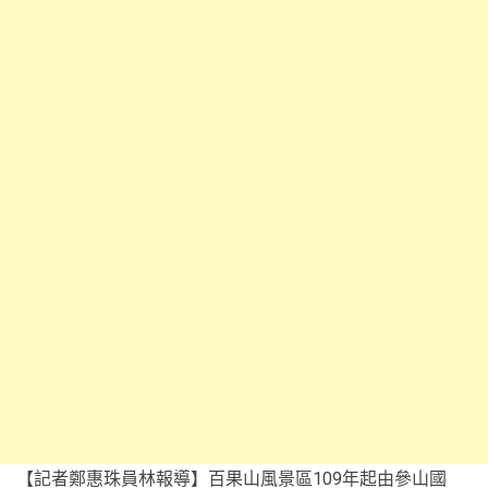
【記者鄭惠珠員林報導】百果山風景區109年起由參山國