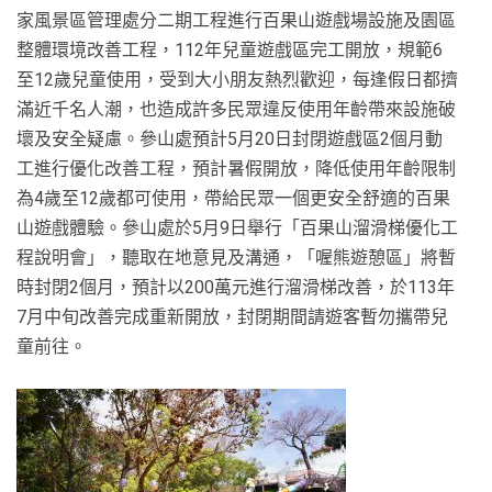
家風景區管理處分二期工程進行百果山遊戲場設施及園區
整體環境改善工程，112年兒童遊戲區完工開放，規範6
至12歲兒童使用，受到大小朋友熱烈歡迎，每逢假日都擠
滿近千名人潮，也造成許多民眾違反使用年齡帶來設施破
壞及安全疑慮。參山處預計5月20日封閉遊戲區2個月動
工進行優化改善工程，預計暑假開放，降低使用年齡限制
為4歲至12歲都可使用，帶給民眾一個更安全舒適的百果
山遊戲體驗。參山處於5月9日舉行「百果山溜滑梯優化工
程說明會」，聽取在地意見及溝通，「喔熊遊憩區」將暫
時封閉2個月，預計以200萬元進行溜滑梯改善，於113年
7月中旬改善完成重新開放，封閉期間請遊客暫勿攜帶兒
童前往。