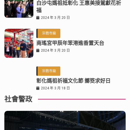
白沙屯媽祖抵彰化 王惠美接駕獻花祈
福
2024 年 3 月 20 日
宗教寺廟
南瑤宮甲辰年笨港進香置天台
2024 年 3 月 20 日
宗教寺廟
彰化媽祖祈福文化節 擲筊求好日
2024 年 3 月 18 日
社會警政