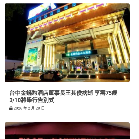
台中金錢豹酒店董事長王其俊病逝 享壽75歲
3/10將舉行告別式
2026 年 2 月 28 日