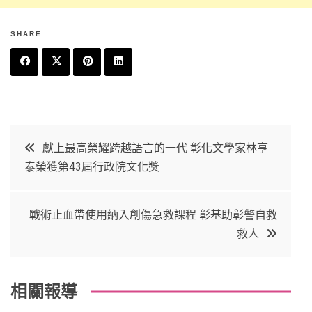
SHARE
F
T
P
L
a
w
in
in
c
it
t
k
文
獻上最高榮耀跨越語言的一代 彰化文學家林亨
e
t
e
e
泰榮獲第43屆行政院文化獎
章
b
e
r
d
o
r
e
in
導
戰術止血帶使用納入創傷急救課程 彰基助彰警自救
o
s
救人
覽
k
t
相關報導