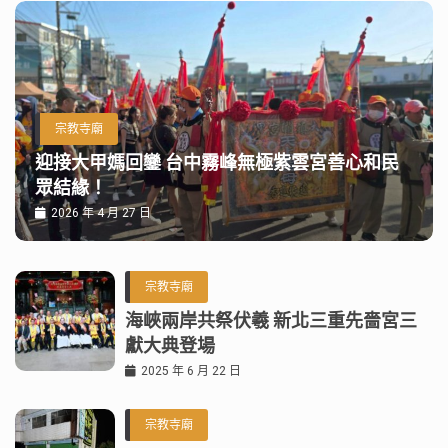
宗教寺廟
迎接大甲媽回鑾 台中霧峰無極紫雲宮善心和民
眾結緣！
2026 年 4 月 27 日
宗教寺廟
海峽兩岸共祭伏羲 新北三重先嗇宮三
獻大典登場
2025 年 6 月 22 日
宗教寺廟