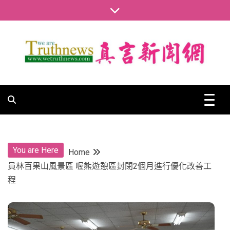
Skip
to
content
真言新聞網
真言新聞網
You are Here
Home
員林百果山風景區 喔熊遊憩區封閉2個月進行優化改善工
程